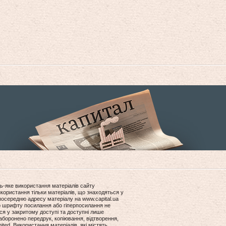
ь-яке використання матеріалів сайту
користання тільки матеріалів, що знаходяться у
посередню адресу матеріалу на www.capital.ua
ір шрифту посилання або гіперпосилання не
ся у закритому доступі та доступні лише
боронено передрук, копіювання, відтворення,
ited. Використання матеріалів, які містять