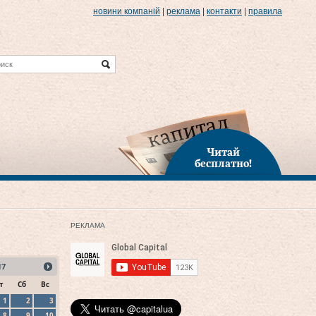
новини компаній
|
реклама
|
контакти
|
правила
Читай
бесплатно!
РЕКЛАМА
17
т
Сб
Вс
1
2
3
8
9
10