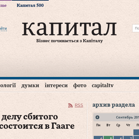
time
Капитал 500
ойти
Бізнес починається з Капіталу
ології
думки
інтереси
фото
capitaltv
архив раздела
RSS
 делу сбитого
Сентябрь
20
состоится в Гааге
Пн
Вт
Ср
Чт
П
4
5
6
7