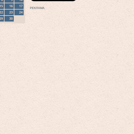
15
16
17
РЕКЛАМА
22
23
24
29
30