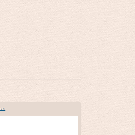
ься
.