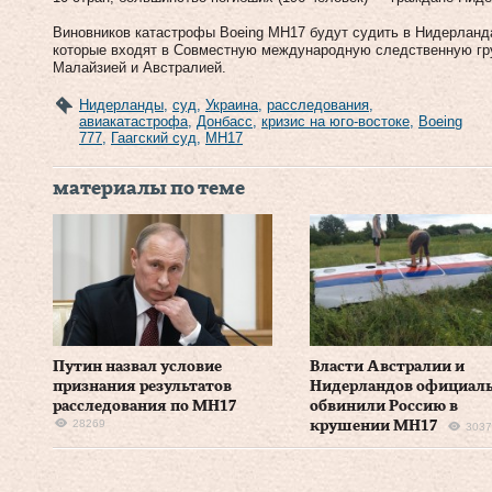
Виновников катастрофы Boeing МН17 будут судить в Нидерланда
которые входят в Совместную международную следственную гру
Малайзией и Австралией.
Нидерланды
,
суд
,
Украина
,
расследования
,
авиакатастрофа
,
Донбасс
,
кризис на юго-востоке
,
Boeing
777
,
Гаагский суд
,
МН17
материалы по теме
Путин назвал условие
Власти Австралии и
признания результатов
Нидерландов официал
расследования по MH17
обвинили Россию в
28269
крушении MH17
3037