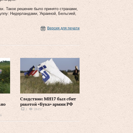
х. Такое решение было принято странами,
ппу: Нидерландами, Украиной, Бельгией,
Версия для печати
Следствие: MH17 был сбит
ьно
ракетой «Бука» армии РФ
1
28457
9