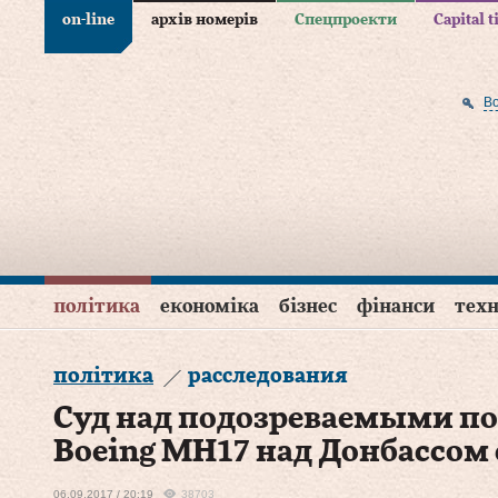
on-line
архів номерів
Спецпроекти
Capital 
В
політика
економіка
бізнес
фінанси
техн
політика
расследования
Суд над подозреваемыми по
Boeing МН17 над Донбассом 
06.09.2017 / 20:19
38703