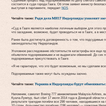
Судебный процесс над подозреваемыми по делу сбитого самоле
состоится в суде города Гаага. Об этом заявил министр безопа
выступая в парламенте, передает
NOS
.
Читайте также:
Ради дела МН17 Нидерланды узаконят заоч
«Суд в Гааге является наиболее логичным выбором для этого п
что заседание, возможно, будет проводиться не в Гааге, а в мес
Ранее была достигнута договоренность о том, что подсудимые 
законодательству Нидерландов.
Уголовное расследование обстоятельств катастрофы все еще п
объявляли подозреваемыми и не выдвигали обвинений. До сих по
подозреваемые присутствовать в Гааге.
«Я не гарантирую, что это будет возможным, но мы сделаем все,
Подозреваемые также могут быть осуждены заочно.
Читайте также:
Украина и Нидерланды будут обмениватьс
Напомним, самолет Boeing 777 авиакомпании Malaysia Airlines,
Куала-Лумпур, был сбит 17 июля 2014 года в Донецкой области 
результате трагедии погибли все 298 человек, находившиеся на
10 стран, большинство погибших (196 человек) — граждане Нид