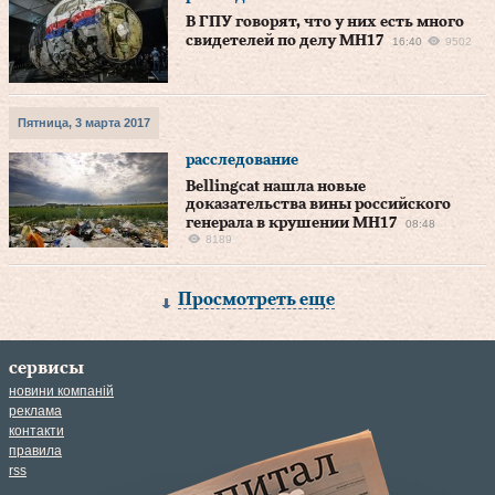
В ГПУ говорят, что у них есть много
свидетелей по делу MH17
16:40
9502
Пятница, 3 марта 2017
расследование
Bellingcat нашла новые
доказательства вины российского
генерала в крушении MH17
08:48
8189
Просмотреть еще
сервисы
новини компаній
реклама
контакти
правила
rss