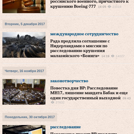
российского военного, причастного к
крушению Boeing-777
16:05
21016
Вторник, 5 декабря 2017
международное сотрудничество
Рада продлила соглашение с
Нидерландами о миссии по
расследованию крушения
малазийского «Боинга»
14:19
14027
Четверг, 16 ноября 2017
законотворчество
Повестка дня ВР: Расследование
МН17, лишение мандата Бабак и еще
один государственный выходной
09:43
27632
Понедельник, 30 октября 2017
расследование