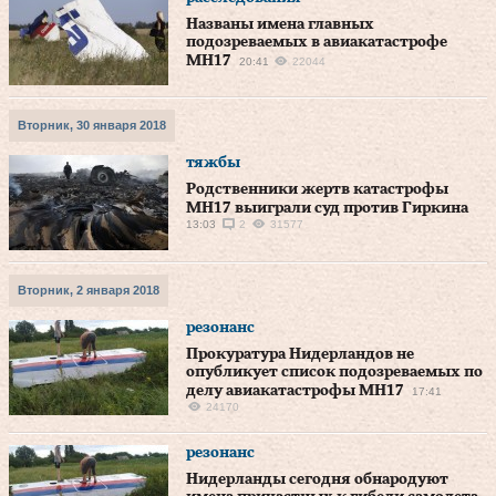
Названы имена главных
подозреваемых в авиакатастрофе
МН17
20:41
22044
Вторник, 30 января 2018
тяжбы
Родственники жертв катастрофы
MH17 выиграли суд против Гиркина
13:03
2
31577
Вторник, 2 января 2018
резонанс
Прокуратура Нидерландов не
опубликует список подозреваемых по
делу авиакатастрофы MH17
17:41
24170
резонанс
Нидерланды сегодня обнародуют