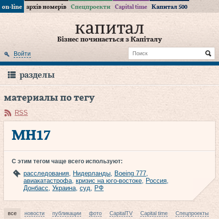
on-line
архів номерів
Спецпроекти
Capital time
Капитал 500
Бізнес починається з Капіталу
Войти
разделы
материалы по тегу
RSS
МН17
С этим тегом чаще всего используют:
расследования
,
Нидерланды
,
Boeing 777
,
авиакатастрофа
,
кризис на юго-востоке
,
Россия
,
Донбасс
,
Украина
,
суд
,
РФ
все
новости
публикации
фото
CapitalTV
Capital time
Спецпроекты