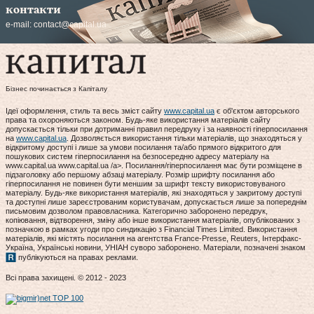
контакти
e-mail:
contact@capital.ua
Бізнес починається з Капіталу
Ідеї оформлення, стиль та весь зміст сайту
www.capital.ua
є об'єктом авторського
права та охороняються законом. Будь-яке використання матеріалів сайту
допускається тільки при дотриманні правил передруку і за наявності гіперпосилання
на
www.capital.ua
. Дозволяється використання тільки матеріалів, що знаходяться у
відкритому доступі і лише за умови посилання та/або прямого відкритого для
пошукових систем гіперпосилання на безпосередню адресу матеріалу на
www.capital.ua www.capital.ua /a>. Посилання/гіперпосилання має бути розміщене в
підзаголовку або першому абзаці матеріалу. Розмір шрифту посилання або
гіперпосилання не повинен бути меншим за шрифт тексту використовуваного
матеріалу. Будь-яке використання матеріалів, які знаходяться у закритому доступі
та доступні лише зареєстрованим користувачам, допускається лише за попереднім
письмовим дозволом правовласника. Категорично заборонено передрук,
копіювання, відтворення, зміну або інше використання матеріалів, опублікованих з
позначкою в рамках угоди про синдикацію з Financial Times Limited. Використання
матеріалів, які містять посилання на агентства France-Presse, Reuters, Інтерфакс-
Україна, Українські новини, УНІАН суворо заборонено. Матеріали, позначені знаком
публікуються на правах реклами.
Всі права захищені. © 2012 - 2023