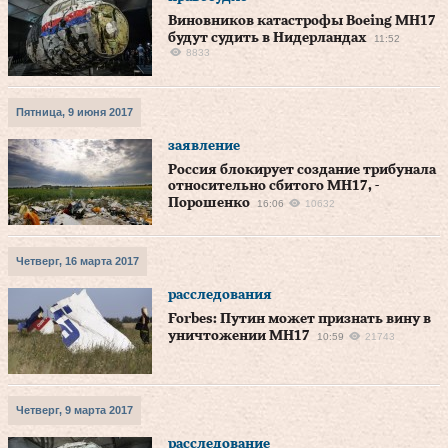
Виновников катастрофы Boeing МН17
будут судить в Нидерландах
11:52
8833
Пятница, 9 июня 2017
заявление
Россия блокирует создание трибунала
относительно сбитого MH17, -
Порошенко
16:06
10632
Четверг, 16 марта 2017
расследования
Forbes: Путин может признать вину в
уничтожении MH17
10:59
21743
Четверг, 9 марта 2017
расследование