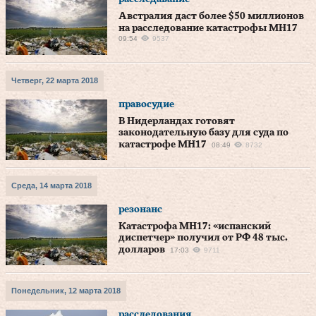
Австралия даст более $50 миллионов
на расследование катастрофы МН17
09:54
9537
Четверг, 22 марта 2018
правосудие
В Нидерландах готовят
законодательную базу для суда по
катастрофе MH17
08:49
8732
Среда, 14 марта 2018
резонанс
Катастрофа МН17: «испанский
диспетчер» получил от РФ 48 тыс.
долларов
17:03
9711
Понедельник, 12 марта 2018
расследования