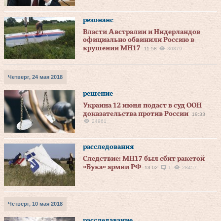
резонанс
Власти Австралии и Нидерландов
официально обвинили Россию в
крушении MH17
11:58
30379
Четверг, 24 мая 2018
решение
Украина 12 июня подаст в суд ООН
доказательства против России
19:33
24961
расследования
Следствие: MH17 был сбит ракетой
«Бука» армии РФ
13:02
1
28457
Четверг, 10 мая 2018
расследавание