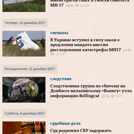
имена причастных к гибели самолета
MH-17
09:32
25849
Четверг, 14 декабря 2017
сигналы
В Украине вступил в силу закон о
продлении мандата миссии
расследования катастрофы МН17
14:26
16738
Понедельник, 11 декабря 2017
следствие
Следственная группа по сбитому на
Донбассе малазийскому «Боингу» учла
информацию Bellingcat
10:50
5979
Суббота, 9 декабря 2017
судебные дела
Суд разрешил СБУ задержать