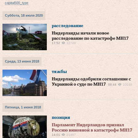
capital500_type
Суббота, 18 июля 2020
расследование
Нидерланды начали новое
расследование по катастрофе MH17
17:52
12749
Среда, 13 июня 2018
тяжбы
Нидерланды одобрили соглашение с
Украиной о суде по МН17
08:44
10148
Пятница, 1 июня 2018
позиция
Парламент Нидерландов признал
Россию виновной в катастрофе МН17
14:01
21497