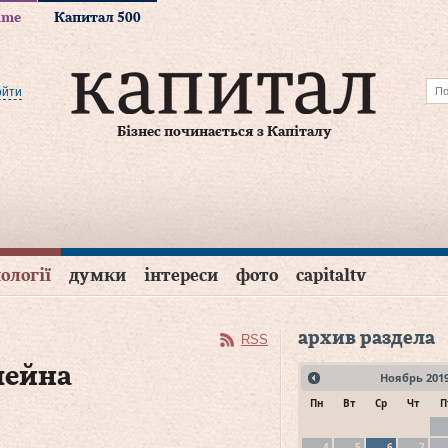
time
Капитал 500
ойти
Бізнес починається з Капіталу
ології
думки
інтереси
фото
capitaltv
архив раздела
RSS
чейна
Ноябрь
201
Пн
Вт
Ср
Чт
П
4
5
6
7