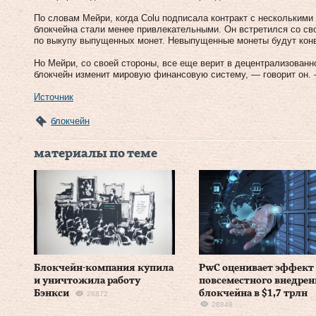
По словам Мейри, когда Colu подписала контракт с несколькими
блокчейна стали менее привлекательными. Он встретился со св
по выкупу выпущенных монет. Невыпущенные монеты будут конв
Но Мейри, со своей стороны, все еще верит в децентрализованн
блокчейн изменит мировую финансовую систему, — говорит он. 
Источник
блокчейн
материалы по теме
Блокчейн-компания купила
PwC оценивает эффект 
и уничтожила работу
повсеместного внедрен
Бэнкси
блокчейна в $1,7 трлн
26872
28848