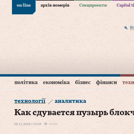
on-line
архів номерів
Спецпроекти
Capital 
В
політика
економіка
бізнес
фінанси
техн
технології
аналитика
Как сдувается пузырь блок
06.11.2019 / 13:03
42433