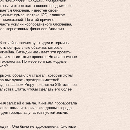
ой технологии. Блокчейн предлагает
ганы, и это лежит в основе продвижения
вается блокчейн, известен своей
одившие сумасшествие ICO, слишком
 приложений. По этой причине
асть усилий корпоративного блокчейна,
а альтернативных финансов Аполлин
блокчейны заимствуют идеи и термины
 есть центральные объекты, которые
локчейна. Блэндин называет эти проекты
ли многие такие проекты. Но аналогичные
ехнологий. По мере того как модные
ысл?
рмонт, обратился стартап, который хотел
това выслушать предпринимателей.
од названием Propy привлекла $15 млн при
ельства штата, чтобы сделать его более
ния записей о земле. Кинвилл проработала
 записывала исторические данные города
для города, за участок пустой земли,
одукт. Она была не вдохновлена. Системе