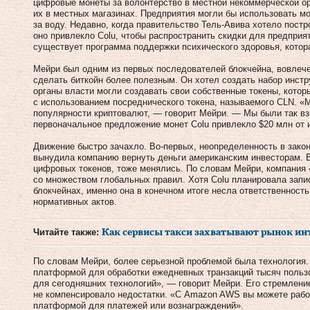
цифровые монеты за волонтерство в местной некоммерческой ор
их в местных магазинах. Предприятия могли бы использовать м
за воду. Недавно, когда правительство Тель-Авива хотело постр
оно привлекло Colu, чтобы распространить скидки для предпри
существует программа поддержки психического здоровья, котора
Мейри был одним из первых последователей блокчейна, вовлече
сделать биткойн более полезным. Он хотел создать набор инстр
органы власти могли создавать свои собственные токены, кото
с использованием посреднического токена, называемого CLN. «
популярности криптовалют, — говорит Мейри. — Мы были так вз
первоначальное предложение монет Colu привлекло $20 млн от и
Движение быстро зачахло. Во-первых, неопределенность в зако
вынудила компанию вернуть деньги американским инвесторам. 
цифровых токенов, тоже менялись. По словам Мейри, компания 
со множеством глобальных правил. Хотя Colu планировала зап
блокчейнах, именно она в конечном итоге несла ответственность
нормативных актов.
Читайте также:
Как сервисы такси захватывают рынок ин
По словам Мейри, более серьезной проблемой была технология.
платформой для обработки ежедневных транзакций тысяч польз
для сегодняшних технологий», — говорит Мейри. Его стремлени
не компенсировало недостатки. «С Amazon AWS вы можете работа
платформой для платежей или вознаграждений».