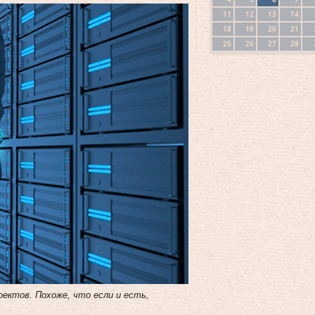
11
12
13
14
18
19
20
21
25
26
27
28
оектов. Похоже, что если и есть,