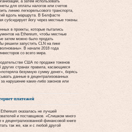
ганизации, а затем использовать
онеты для оплаты налогов или счетов
оить линию легкорельсового транспорта,
ятий вдоль маршрута. В Белфасте
я субсидирует йогу через местные токены.
нных в проекты, которые пытались
ументов на Ethereum, чтобы местные
рые затем можно было продать
Мы решили запустить CLN на пике
волнованы». В начале 2018 года
нвесторов со всего мира.
нодательстве США по продаже токенов
В других странах правила, касающиеся
«потеряла безумную сумму денег», борясь
исывать данные в децентрализованных
 за нарушение каких-либо законов или
тернет-платежей
 Ethereum оказалась не лучшей
ователей и поставщиков. «Слишком много
е к децентрализованной финансовой книге
ть так же, как и с любой другой