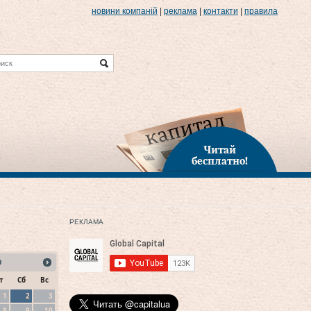
новини компаній
|
реклама
|
контакти
|
правила
Читай
бесплатно!
РЕКЛАМА
9
т
Сб
Вс
1
2
3
8
9
10