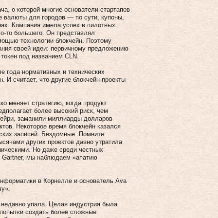
ча, о которой многие основатели стартапов
е валюты для городов — по сути, купоны,
ах. Компания имела успех в пилотных
го-то большего. Он представлял
мощью технологии блокчейн. Поэтому
ания своей идеи: первичному предложению
 токен под названием CLN.
ле года нормативных и технических
. И считает, что другие блокчейн-проекты
ко меняет стратегию, когда продукт
едполагает более высокий риск, чем
 Мейри, заманили миллиарды долларов
ктов. Некоторое время блокчейн казался
ских записей. Бездомные. Помните
тысячами других проектов давно утратила
ническими. Но даже среди честных
 Gartner, мы наблюдаем «апатию
 информатики в Корнелле и основатель Ava
чу».
го недавно упала. Целая индустрия была
 попытки создать более сложные