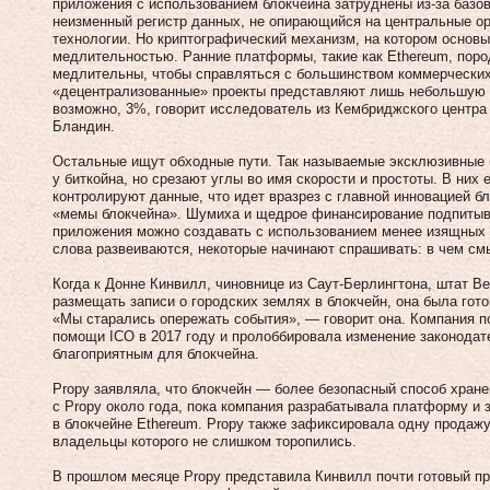
приложения с использованием блокчейна затруднены из-за базов
неизменный регистр данных, не опирающийся на центральные ор
технологии. Но криптографический механизм, на котором основы
медлительностью. Ранние платформы, такие как Ethereum, пор
медлительны, чтобы справляться с большинством коммерческих
«децентрализованные» проекты представляют лишь небольшую ч
возможно, 3%, говорит исследователь из Кембриджского центр
Бландин.
Остальные ищут обходные пути. Так называемые эксклюзивные 
у биткойна, но срезают углы во имя скорости и простоты. В них
контролируют данные, что идет вразрез с главной инновацией б
«мемы блокчейна». Шумиха и щедрое финансирование подпитыва
приложения можно создавать с использованием менее изящных т
слова развеиваются, некоторые начинают спрашивать: в чем см
Когда к Донне Кинвилл, чиновнице из Саут-Берлингтона, штат Ве
размещать записи о городских землях в блокчейн, она была го
«Мы старались опережать события», — говорит она. Компания п
помощи ICO в 2017 году и пролоббировала изменение законодат
благоприятным для блокчейна.
Propy заявляла, что блокчейн — более безопасный способ хране
с Propy около года, пока компания разрабатывала платформу и
в блокчейне Ethereum. Propy также зафиксировала одну продажу 
владельцы которого не слишком торопились.
В прошлом месяце Propy представила Кинвилл почти готовый пр