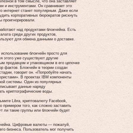
олезной в том смысле, что она заставляет
ми и инструментами. Он сравнивает это
то интернет станет популярным. Даже если
будить корпоративных бюрократов рискнуть
бы проигнорировали.
работают над продуктами блокчейна. Есть
салата среди других продуктов,
ользуют для обмена данными о доставке.
.
о использование блокчейн просто для
ля этого уже существуют другие
ым продавцом и упаковщиком в его цепочке
ор фактов. Блокчейн в теории создан
стадии, говорит он. «Попробуйте начать
 юристами». В проектах IBM компоненты
ной системы. Один из популярных
аписывает данные наряду
ать криптографические воды.
мите Libra, криптовалюту Facebook,
о примером того, как сложно заставить
т ли такие группы или блокчейн будет
окчейна. Цифровые валюты — пожалуй,
его бизнеса. Пользователь мог получить