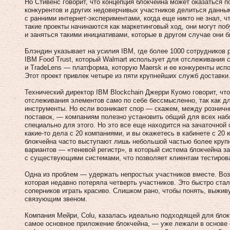
Но Стивенс говорит, что концепция блокчейна может оказаться п
конкурентов и других недоверчивых участников делиться данны
с ранними интернет-экспериментами, когда еще никто не знал, ч
такие проекты начинаются как маркетинговый ход, они могут по
и заняться такими инициативами, которые в другом случае они 
Блэндин указывает на усилия IBM, где более 1000 сотрудников 
IBM Food Trust, который Walmart использует для отслеживания 
и TradeLens — платформа, которую Maersk и ее конкуренты исп
Этот проект привлек четыре из пяти крупнейших служб доставки
Технический директор IBM Blockchain Джерри Куомо говорит, чт
отслеживания элементов само по себе бессмысленно, так как д
инструменты. Но если возникает спор — скажем, между розничн
поставок, — компаниям полезно установить общий для всех наб
специально для этого. Но это все еще находится на зачаточной 
какие-то дела с 20 компаниями, и вы окажетесь в кабинете с 20
блокчейна часто выступают лишь небольшой частью более круп
вариантов — «теневой регистр», в который система блокчейна з
с существующими системами, что позволяет клиентам тестиров
Одна из проблем — удержать непростых участников вместе. Возь
которая недавно потеряла четверть участников. Это быстро стал
соперников играть красиво. Слишком рано, чтобы понять, выживу
связующим звеном.
Компания Мейри, Colu, казалась идеально подходящей для бл
самое основное приложение блокчейна, — уже лежали в основе 