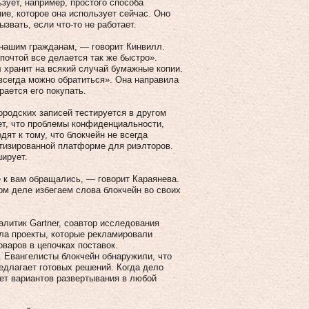
зует, например, простого способа
ие, которое она использует сейчас. Оно
звать, если что-то не работает.
 нашим гражданам, — говорит Кинвилл.
почтой все делается так же быстро».
 хранит на всякий случай бумажные копии.
всегда можно обратиться». Она направила
рается его покупать.
ородских записей тестируется в другом
ет, что проблемы конфиденциальности,
ят к тому, что блокчейн не всегда
атизированной платформе для риэлторов.
ширует.
е к вам обращались, — говорит Караянева.
ом деле избегаем слова блокчейн во своих
алитик Gartner, соавтор исследования
ла проекты, которые рекламировали
варов в цепочках поставок.
. Евангелисты блокчейн обнаружили, что
редлагает готовых решений. Когда дело
ует вариантов развертывания в любой