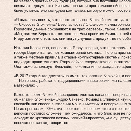
не хватало практических функций, которые она постоянно исполь
связывать документы. Кинвилл нравится программное обеспечен
было установлено солидной компанией, которую можно просто вы
«Я пыталась понять, что положительного блокчейн сможет дать
— Скорость блокчейна? Безопасность? С факсом и электронной 
Городские данные сохраняются на трех серверах, также Кинвилл
«Мы, жители Вермонта, осторожны. Нам нравится бумага, к ней 
Propy заметки о том, как они могут улучшить продукт, но не соби
Наталия Караянева, основатель Propy, говорит, что платформа г
городе Вермонта, где нет компьютерной системы. Но она призна
а также местные правила и старые компьютерные системы привод
подходит правительству. Propy сейчас сосредоточена на автом
Она также использует блокчейн, но компания не всегда это афи
«В 2017 году было достаточно иметь технологию блокчейн, и вс
— Но теперь, работая с традиционными инвесторами, мы на сам
материалах».
Какое-то время блокчейн воспринимался как панацея, говорит ан
об «апатии блокчейна» Эндрю Стивенс. Команда Стивенса изучи
блокчейн как способ выявления мошеннических и испорченных то
По их прогнозам, 90% этих проектов в конечном итоге закроются
цепочки поставок сложнее, чем ожидалось, и что блокчейн не п
доходит до критически важных блокчейн-проектов, «не существ
цепочке поставок», говорит он.