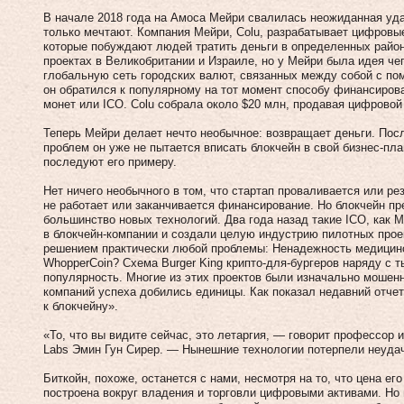
В начале 2018 года на Амоса Мейри свалилась неожиданная уда
только мечтают. Компания Мейри, Colu, разрабатывает цифровы
которые побуждают людей тратить деньги в определенных район
проектах в Великобритании и Израиле, но у Мейри была идея че
глобальную сеть городских валют, связанных между собой с по
он обратился к популярному на тот момент способу финансиров
монет или ICO. Colu собрала около $20 млн, продавая цифровой
Теперь Мейри делает нечто необычное: возвращает деньги. Пос
проблем он уже не пытается вписать блокчейн в свой бизнес-план
последуют его примеру.
Нет ничего необычного в том, что стартап проваливается или рез
не работает или заканчивается финансирование. Но блокчейн пр
большинство новых технологий. Два года назад такие ICO, как
в блокчейн-компании и создали целую индустрию пилотных прое
решением практически любой проблемы: Ненадежность медицин
WhopperCoin? Схема Burger King крипто-для-бургеров наряду с 
популярность. Многие из этих проектов были изначально мошен
компаний успеха добились единицы. Как показал недавний отчет
к блокчейну».
«То, что вы видите сейчас, это летаргия, — говорит профессор
Labs Эмин Гун Сирер. — Нынешние технологии потерпели неуда
Биткойн, похоже, останется с нами, несмотря на то, что цена е
построена вокруг владения и торговли цифровыми активами. Но