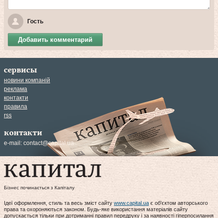
Гость
Добавить комментарий
сервисы
новини компаній
реклама
контакти
правила
rss
контакти
e-mail:
contact@capital.ua
Бізнес починається з Капіталу
Ідеї оформлення, стиль та весь зміст сайту
www.capital.ua
є об'єктом авторського
права та охороняються законом. Будь-яке використання матеріалів сайту
допускається тільки при дотриманні правил передруку і за наявності гіперпосилання