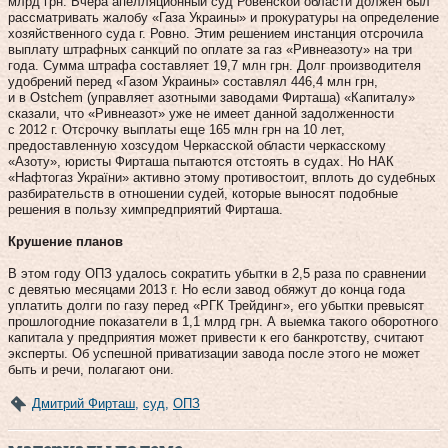
млрд грн. Вчера апелляционный суд Ровенской области должен был
рассматривать жалобу «Газа Украины» и прокуратуры на определение
хозяйственного суда г. Ровно. Этим решением инстанция отсрочила
выплату штрафных санкций по оплате за газ «Ривнеазоту» на три
года. Сумма штрафа составляет 19,7 млн грн. Долг производителя
удобрений перед «Газом Украины» составлял 446,4 млн грн,
и в Ostchem (управляет азотными заводами Фирташа) «Капиталу»
сказали, что «Ривнеазот» уже не имеет данной задолженности
с 2012 г. Отсрочку выплаты еще 165 млн грн на 10 лет,
предоставленную хозсудом Черкасской области черкасскому
«Азоту», юристы Фирташа пытаются отстоять в судах. Но НАК
«Нафтогаз України» активно этому противостоит, вплоть до судебных
разбирательств в отношении судей, которые выносят подобные
решения в пользу химпредприятий Фирташа.
Крушение планов
В этом году ОПЗ удалось сократить убытки в 2,5 раза по сравнении
с девятью месяцами 2013 г. Но если завод обяжут до конца года
уплатить долги по газу перед «РГК Трейдинг», его убытки превысят
прошлогодние показатели в 1,1 млрд грн. А выемка такого оборотного
капитала у предприятия может привести к его банкротству, считают
эксперты. Об успешной приватизации завода после этого не может
быть и речи, полагают они.
Дмитрий Фирташ
,
суд
,
ОПЗ