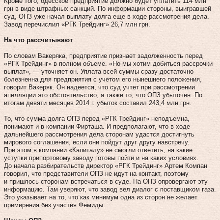
Кроме того, одесское предприятие должно будет уплатить 114 млн
грн в виде штрафных санкций. По информации стороны, выигравшей
суд, ОПЗ уже начал выплату долга еще в ходе рассмотрения дела.
Завод перечислил «РГК Трейдинг» 26,7 млн грн.
На что рассчитывают
По словам Вакеряка, предприятие признает задолженность перед
«РГК Трейдинг» в полном объеме. «Но мы хотим добиться рассрочки
выплат», — уточняет он. Уплата всей суммы сразу достаточно
болезненна для предприятия с учетом его нынешнего положения,
говорит Вакеряк. Он надеется, что суд учтет при рассмотрении
апелляции это обстоятельство, а также то, что ОПЗ убыточен. По
итогам девяти месяцев 2014 г. убыток составил 243,4 млн грн.
То, что сумма долга ОПЗ перед «РГК Трейдинг» неподъемна,
понимают и в компании Фирташа. И предполагают, что в ходе
дальнейшего рассмотрения дела сторонам удастся достигнуть
мирового соглашения, если они пойдут друг другу навстречу.
При этом в компании «Капиталу» не смогли ответить, на какие
уступки припортовому заводу готовы пойти и на каких условиях.
До начала разбирательств директор «РГК Трейдинг» Артем Компан
говорил, что представители ОПЗ не идут на контакт, поэтому
и пришлось сторонам встречаться в суде. На ОПЗ опровергают эту
информацию. Там уверяют, что завод вел диалог с поставщиком газа.
Это указывает на то, что как минимум одна из сторон не желает
примирения без участия Фемиды.