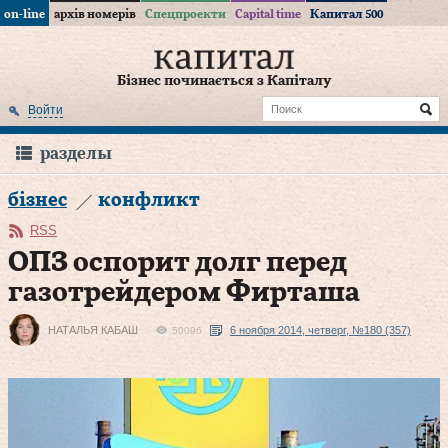
on-line
архів номерів
Спецпроекти
Capital time
Капитал 500
Бізнес починається з Капіталу
Войти
разделы
бізнес
конфликт
RSS
ОПЗ оспорит долг перед
газотрейдером Фирташа
НАТАЛЬЯ КАБАШ
6 ноября 2014, четверг, №180 (357)
50096