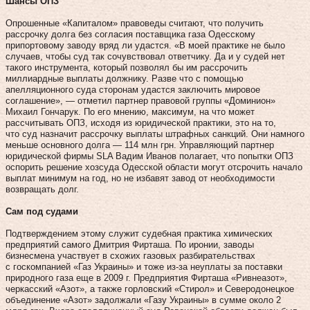
Шансы ОПЗ
Опрошенные «Капиталом» правоведы считают, что получить
рассрочку долга без согласия поставщика газа Одесскому
припортовому заводу вряд ли удастся. «В моей практике не было
случаев, чтобы суд так сочувствовал ответчику. Да и у судей нет
такого инструмента, который позволял бы им рассрочить
миллиардные выплаты должнику. Разве что с помощью
апелляционного суда сторонам удастся заключить мировое
соглашение», — отметил партнер правовой группы «Доминион»
Михаил Гончарук. По его мнению, максимум, на что может
рассчитывать ОПЗ, исходя из юридической практики, это на то,
что суд назначит рассрочку выплаты штрафных санкций. Они намного
меньше основного долга — 114 млн грн. Управляющий партнер
юридической фирмы SLA Вадим Иванов полагает, что попытки ОПЗ
оспорить решение хозсуда Одесской области могут отсрочить начало
выплат минимум на год, но не избавят завод от необходимости
возвращать долг.
Сам под судами
Подтверждением этому служит судебная практика химических
предприятий самого Дмитрия Фирташа. По иронии, заводы
бизнесмена участвует в схожих газовых разбирательствах
с госкомпанией «Газ Украины» и тоже из‑за неуплаты за поставки
природного газа еще в 2009 г. Предприятия Фирташа «Ривнеазот»,
черкасский «Азот», а также горловский «Стирол» и Северодонецкое
объединение «Азот» задолжали «Газу Украины» в сумме около 2