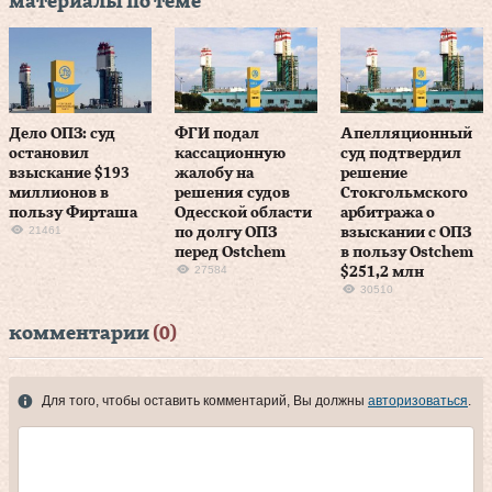
материалы по теме
Дело ОПЗ: суд
ФГИ подал
Апелляционный
остановил
кассационную
суд подтвердил
взыскание $193
жалобу на
решение
миллионов в
решения судов
Стокгольмского
пользу Фирташа
Одесской области
арбитража о
21461
по долгу ОПЗ
взыскании с ОПЗ
перед Ostchem
в пользу Ostchem
27584
$251,2 млн
30510
комментарии
(0)
Для того, чтобы оставить комментарий, Вы должны
авторизоваться
.