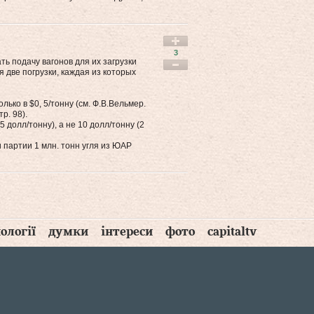
3
ть подачу вагонов для их загрузки
я две погрузки, каждая из которых
ько в $0, 5/тонну (см. Ф.В.Вельмер.
р. 98).
 5 долл/тонну), а не 10 долл/тонну (2
 партии 1 млн. тонн угля из ЮАР
ології
думки
інтереси
фото
capitaltv