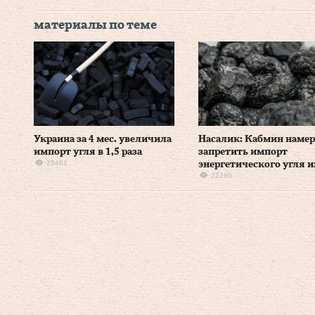
материалы по теме
Украина за 4 мес. увеличила
Насалик: Кабмин намер
импорт угля в 1,5 раза
запретить импорт
25461
энергетического угля и
22260