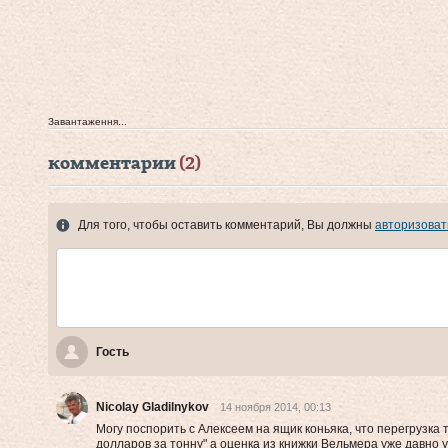
Завантаження...
комментарии
(2)
Для того, чтобы оставить комментарий, Вы должны
авторизоват
Гость
Nicolay Gladilnykov
14 ноября 2014, 00:13
Могу поспорить с Алексеем на ящик коньяка, что перегрузка 
долларов за тонну" а оценка из книжки Вельмера уже давно 