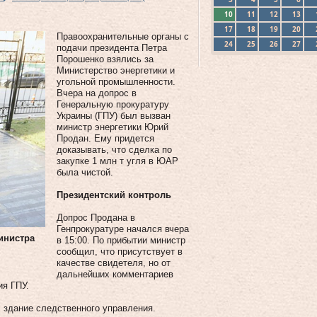
10
11
12
13
17
18
19
20
Правоохранительные органы с
24
25
26
27
подачи президента Петра
Порошенко взялись за
Министерство энергетики и
угольной промышленности.
Вчера на допрос в
Генеральную прокуратуру
Украины (ГПУ) был вызван
министр энергетики Юрий
Продан. Ему придется
доказывать, что сделка по
закупке 1 млн т угля в ЮАР
была чистой.
Президентский контроль
Допрос Продана в
Генпрокуратуре начался вчера
инистра
в 15:00. По прибытии министр
сообщил, что присутствует в
качестве свидетеля, но от
дальнейших комментариев
ия ГПУ.
л здание следственного управления.