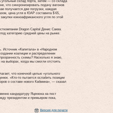
 угольный склад порта, затем — со склада
не, что синхронизировать подачу вагонов
чае получается две погрузки, каждая
азом, цена угля в ЮАР составила $ 65,
 закупки южноафриканского угля по этой
сткомпании Dragon Capital Денис Саква.
 под категорию средней цены на рынке.
ь. Источник «Капитала» в «Народном
 создании коалиции и распределении
прозрачность схемы? Насколько я знаю,
 на выборах, когда мы смогли отстоять
агает, что конечной целью «угольного
енюк. «Кто‑то пытается ослабить позиции
воров о составе нового Кабмина», — сказал
менно кандидатуру Яценюка на пост
жду президентом и премьером пока,
Версия для печати