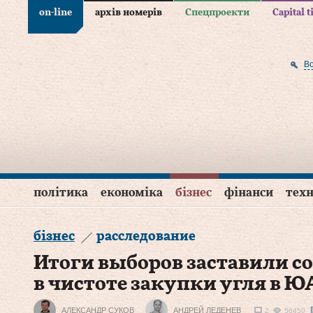
on-line
архів номерів
Спецпроекти
Capital 
В
політика
економіка
бізнес
фінанси
техн
бізнес
расследование
Итоги выборов заставили с
в чистоте закупки угля в Ю
АЛЕКСАНДР СУКОВ
АНДРЕЙ ЛЕДЕНЕВ
2
56450