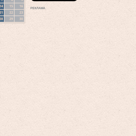
14
15
16
РЕКЛАМА
21
22
23
28
29
30