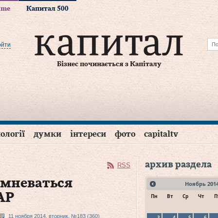
time
Капитал 500
ойти
Бізнес починається з Капіталу
ології
думки
інтереси
фото
capitaltv
архив раздела
RSS
омневаться
Ноябрь
201
АР
Пн
Вт
Ср
Чт
П
11 ноября 2014, вторник, №183 (360)
3
4
5
6