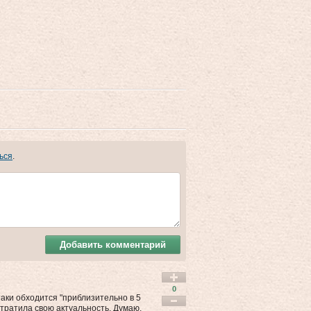
ься
.
Добавить комментарий
0
таки обходится "приблизительно в 5
утратила свою актуальность. Думаю,