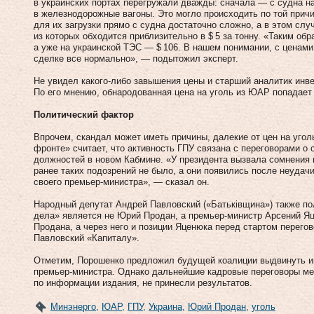
в украинских портах перегружали дважды: сначала — с судна на
в железнодорожные вагоны. Это могло происходить по той причи
для их загрузки прямо с судна достаточно сложно, а в этом слу
из которых обходится приблизительно в $ 5 за тонну. «Таким обр
а уже на украинской ТЭС — $ 106. В нашем понимании, с ценами
сделке все нормально», — подытожил эксперт.
Не увидел какого‑либо завышения цены и старший аналитик инве
По его мнению, обнародованная цена на уголь из ЮАР по­падает
Политический фактор
Впрочем, скандал может иметь причины, далекие от цен на угол
фронте» считает, что активность ГПУ связана с переговорами о
должностей в новом Кабмине. «У президента вызвала сомнения 
ранее таких подозрений не было, а они появились после неудачи
своего премьер-министра», — сказал он.
Народный депутат Андрей Павловский («Батьківщина») также пол
дела» является не Юрий Продан, а премьер-министр Арсений Яц
Продана, а через него и позиции Яценюка перед стартом перего
Павловский «Капиталу».
Отметим, Порошенко предложил будущей коалиции выдвинуть и
премьер-министра. Однако дальнейшие кадровые переговоры ме
по информации издания, не принесли результатов.
Минэнерго
,
ЮАР
,
ГПУ
,
Украина
,
Юрий Продан
,
уголь