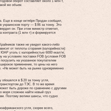
годовой оборот составляет около 1 млн т,
акой же объем.
на. Еще в конце октября Продан сообщил,
в украинском порту — $ 86 за тонну. Это
вердил он. При этом министр отметил,
а контракта (1 млн т) и формируется
райников также не увидел какого‑либо
ависит от теплоты сгорания (калорийности):
АР уголь с калорийностью 6000 ккал / кг,
нну на условиях поставки FOB (условия FOB
 погрузить на указанное покупателем
 широкое применение, то цены на него
м. «Не может быть на рынке одновременно
 обошелся в $ 20 за тонну угля,
транспортом до ТЭС. В то же время
 может быть дороже по сравнению с другими
о моря сложнее найти новый груз
ам. Поэтому велики шансы, что судно
оафриканского угля, скорее всего,