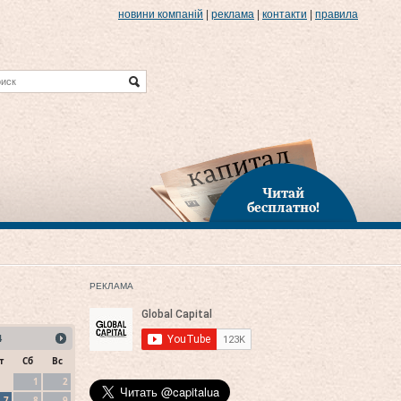
новини компаній
|
реклама
|
контакти
|
правила
Читай
бесплатно!
РЕКЛАМА
4
т
Сб
Вс
1
2
7
8
9