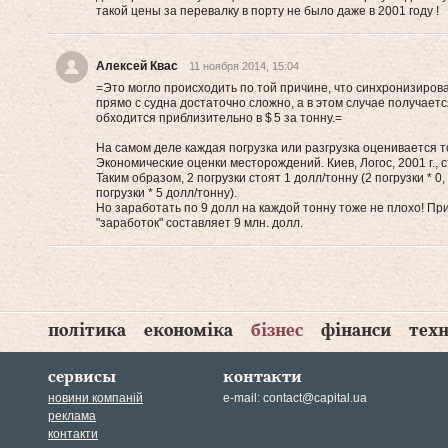
такой цены за перевалку в порту не было даже в 2001 году !
Алексей Квас
11 ноября 2014, 15:04
=Это могло происходить по той причине, что синхронизирова
прямо с судна достаточно сложно, а в этом случае получаетс
обходится приблизительно в $ 5 за тонну.=
На самом деле каждая погрузка или разгрузка оценивается тол
Экономические оценки месторождений. Киев, Логос, 2001 г., ст
Таким образом, 2 погрузки стоят 1 долл/тонну (2 погрузки * 0,
погрузки * 5 долл/тонну).
Но заработать по 9 долл на каждой тонну тоже не плохо! При
"заработок" составляет 9 млн. долл.
політика
економіка
бізнес
фінанси
техн
сервисы
контакти
новини компаній
e-mail:
contact@capital.ua
реклама
контакти