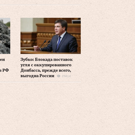
ен
Зубко: Блокада поставок
угля с оккупированного
з РФ
Донбасса, прежде всего,
выгодна России
25614