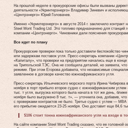
На прошлой неделе в прокурорские офисы были вызваны директ
деятельности «Укринтерэнерго» Владимир Зиневич и исполняющ
«Центрэнерго» Юрий Головачев.
Именно «Укринтерэнерго» в августе 2014 г. заключило контракт 
Steel Mont Trading Ltd. Это топливо предназначено для станций
компании «Центрэнерго». Чиновники дали пояснения прокурорам
Все идет по плану
Прокурорские проверки пока только доставили беспокойство чин
или задержкам поставок угля. Пресс-секретарь компании «Цент
«Капиталу», что проверки на предприятии начались еще в конце
на Трипольской ТЭС. Она не сообщила деталей, но заявила, что
режиме. При этом Егорова добавила, что независимые специали
заявленное в договоре качество южноафриканского угля.
Пресс-секретарь Ильичевского морского порта Ирина Чибирова в
ноября в порт прибыло второе судно с южноафриканским углем — B
тыс. т угля, выгрузка которого была начата в тот же день, ближ
ноября было выгружено 8 тыс. т», — уточнила она, добавив, что 
с проверками контрактов не было. Третье судно с углем — МВА R
его прибытие ожидается 23‑25 ноября. Оно доставит еще 84,6 тыс
$106 стоит тонна южноафриканского угля на входе в т
На сайте компании Steel Mont Trading сказано, что ее головной