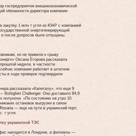
ор госпредприятия внешнеэкономической
ий обязанности директора компании
на закупку 1 млн т угля из ЮАР с компанией
 государственной энергогенерирующей
 и после допросов были отпущены.
овникам, но не привели к срыву
рэнерго» Оксана Егорова рассказала
 прошлой недели, в частности
 сейчас компания работает в штатном
сты в ходе проверок подтвердили
чера рассказала «Капиталу», что еще 9
ottiglieri Challenger. Оно доставило 84,9
е к полуночи. «По состоянию на утро 10
никаких остановок выгрузки в связи
osaria — еще на пути в украинский порт,
. т угля.
опку украинской ТЭС
 офис находится в Лондоне, а филиалы —