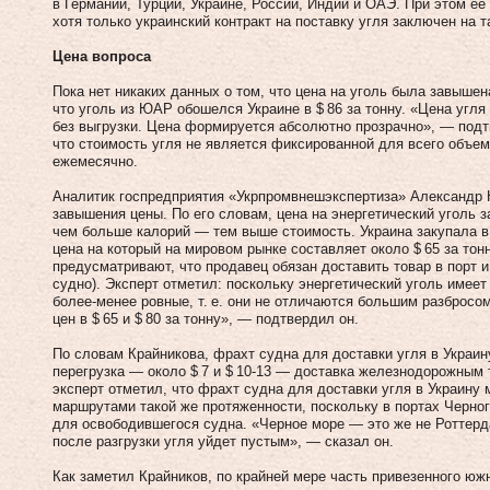
в Германии, Турции, Украине, России, Индии и ОАЭ. При этом ее 
хотя только украинский контракт на поставку угля заключен на т
Цена вопроса
Пока нет никаких данных о том, что цена на уголь была завыше
что уголь из ЮАР обошелся Украине в $ 86 за тонну. «Цена угля 
без выгрузки. Цена формируется абсолютно прозрачно», — подт
что стоимость угля не является фиксированной для всего объем
ежемесячно.
Аналитик госпредприятия «Укрпром­внешэкспертиза» Александр К
завышения цены. По его словам, цена на энергетический уголь з
чем больше калорий — тем выше стоимость. Украина закупала в Ю
цена на который на мировом рынке составляет около $ 65 за то
предусматривают, что продавец обязан доставить товар в порт и
судно). Эксперт отметил: поскольку энергетический уголь имеет
более-менее ровные, т. е. они не отличаются большим разбросо
цен в $ 65 и $ 80 за тонну», — подтвердил он.
По словам Крайникова, фрахт судна для доставки угля в Украину
перегрузка — около $ 7 и $ 10‑13 — доставка железнодорожным 
эксперт отметил, что фрахт судна для доставки угля в Украину
маршрутами такой же протяженности, поскольку в портах Черног
для освободившегося судна. «Черное море — это же не Роттерд
после разгрузки угля уйдет пустым», — сказал он.
Как заметил Крайников, по крайней мере часть привезенного южн