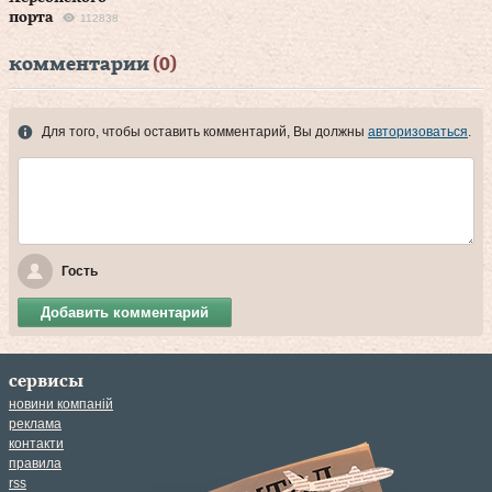
порта
112838
комментарии
(0)
Для того, чтобы оставить комментарий, Вы должны
авторизоваться
.
Гость
Добавить комментарий
сервисы
новини компаній
реклама
контакти
правила
rss