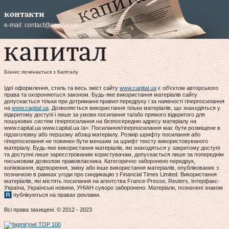
контакти
e-mail:
contact@capital.ua
Бізнес починається з Капіталу
Ідеї оформлення, стиль та весь зміст сайту
www.capital.ua
є об'єктом авторського
права та охороняються законом. Будь-яке використання матеріалів сайту
допускається тільки при дотриманні правил передруку і за наявності гіперпосилання
на
www.capital.ua
. Дозволяється використання тільки матеріалів, що знаходяться у
відкритому доступі і лише за умови посилання та/або прямого відкритого для
пошукових систем гіперпосилання на безпосередню адресу матеріалу на
www.capital.ua www.capital.ua /a>. Посилання/гіперпосилання має бути розміщене в
підзаголовку або першому абзаці матеріалу. Розмір шрифту посилання або
гіперпосилання не повинен бути меншим за шрифт тексту використовуваного
матеріалу. Будь-яке використання матеріалів, які знаходяться у закритому доступі
та доступні лише зареєстрованим користувачам, допускається лише за попереднім
письмовим дозволом правовласника. Категорично заборонено передрук,
копіювання, відтворення, зміну або інше використання матеріалів, опублікованих з
позначкою в рамках угоди про синдикацію з Financial Times Limited. Використання
матеріалів, які містять посилання на агентства France-Presse, Reuters, Інтерфакс-
Україна, Українські новини, УНІАН суворо заборонено. Матеріали, позначені знаком
публікуються на правах реклами.
Всі права захищені. © 2012 - 2023