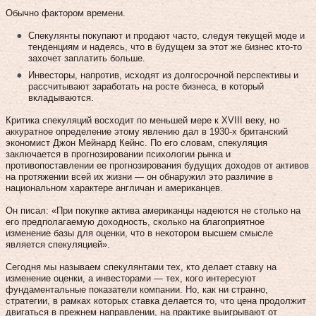
Обычно фактором времени.
Спекулянты покупают и продают часто, следуя текущей моде и
тенденциям и надеясь, что в будущем за этот же бизнес кто-то
захочет заплатить больше.
Инвесторы, напротив, исходят из долгосрочной перспективы и
рассчитывают заработать на росте бизнеса, в который
вкладываются.
Критика спекуляций восходит по меньшей мере к XVIII веку, но
аккуратное определение этому явлению дал в 1930-х британский
экономист Джон Мейнард Кейнс. По его словам, спекуляция
заключается в прогнозировании психологии рынка и
противопоставлении ее прогнозирования будущих доходов от активов
на протяжении всей их жизни — он обнаружил это различие в
национальном характере англичан и американцев.
Он писал: «При покупке актива американцы надеются не столько на
его предполагаемую доходность, сколько на благоприятное
изменение базы для оценки, что в некотором высшем смысле
является спекуляцией».
Сегодня мы называем спекулянтами тех, кто делает ставку на
изменение оценки, а инвесторами — тех, кого интересуют
фундаментальные показатели компании. Но, как ни странно,
стратегии, в рамках которых ставка делается то, что цена продолжит
двигаться в прежнем направлении, на практике выигрывают от