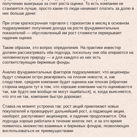
получению выигрыша за счет роста оценки. То есть компании не
становятся лучше, просто какие-то люди начинают платить за долю в
них больше денег.
При этом краткосрочная торговля с горизонтом в месяц в основном
подразумевает получение дохода на росте фундаментальных
показателей — обусловленный им рост стоимости перекрывает
падение оценки.
Таким образом, это вопрос определения. На практике инвестор
должен рассматривать оба подхода, поскольку они оба опираются на
человеческую природу — и для каждого из них есть
соответствующие биржевые фонды.
Анализ фундаментальных факторов подразумевает, что акционеры
будут слишком остро реагировать на плохие новости, и, как
следствие, средняя компания будет оценена как плохая (обратная
сторона медали тут в том, что хорошие компании часто оцениваются
так, как будто они вообще не могут ошибаться), и, когда выясняется,
что это не так, компания быстро дорожает.
Ставка на момент устроена так: рост акций привлекают новых
покупателей и провоцирует дальнейший рост, а падающие акции,
наоборот, распугивают акционеров, и падение продолжается. Оба
подхода хорошо работали в течение многих лет, и за это время
появилось множество взаимных и биржевых фондов, позволяющих
воспользоваться их преимуществами.