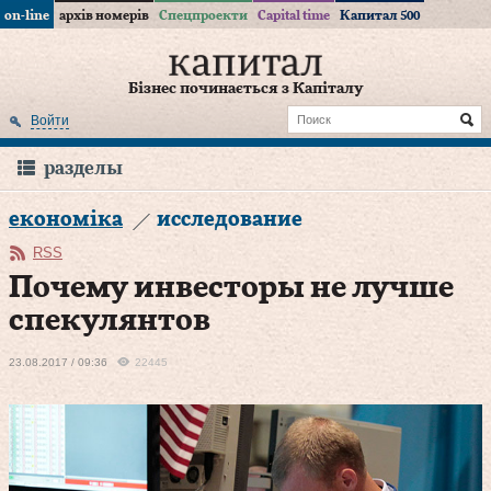
on-line
архів номерів
Спецпроекти
Capital time
Капитал 500
Бізнес починається з Капіталу
Войти
разделы
економіка
исследование
RSS
­Почему инвесторы не лучше
спекулянтов
23.08.2017 / 09:36
22445