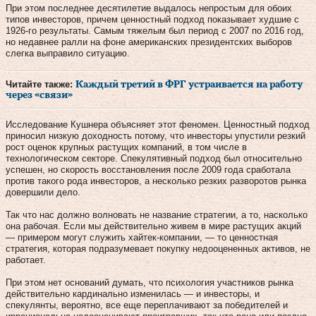
При этом последнее десятилетие выдалось непростым для обоих
типов инвесторов, причем ценностный подход показывает худшие с
1926-го результаты. Самым тяжелым был период с 2007 по 2016 год,
но недавнее ралли на фоне американских президентских выборов
слегка выправило ситуацию.
Читайте также:
Каждый третий в ФРГ устраивается на работу
через «связи»
Исследование Кушнера объясняет этот феномен. Ценностный подход
приносил низкую доходность потому, что инвесторы упустили резкий
рост оценок крупных растущих компаний, в том числе в
технологическом секторе. Спекулятивный подход был относительно
успешен, но скорость восстановления после 2009 года сработала
против такого рода инвесторов, а несколько резких разворотов рынка
довершили дело.
Так что нас должно волновать не название стратегии, а то, насколько
она рабочая. Если мы действительно живем в мире растущих акций
— примером могут служить хайтек-компании, — то ценностная
стратегия, которая подразумевает покупку недооцененных активов, не
работает.
При этом нет оснований думать, что психология участников рынка
действительно кардинально изменилась — и инвесторы, и
спекулянты, вероятно, все еще переплачивают за победителей и