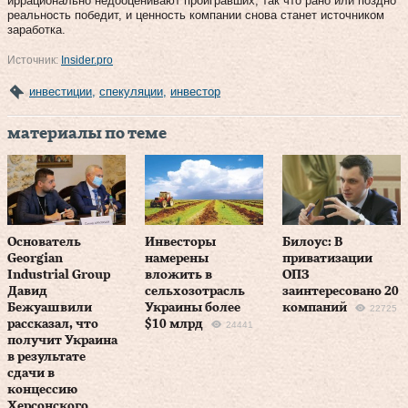
иррационально недооценивают проигравших, так что рано или поздно
реальность победит, и ценность компании снова станет источником
заработка.
Источник:
Insider.pro
инвестиции
,
спекуляции
,
инвестор
материалы по теме
Основатель
Инвесторы
Билоус: В
Georgian
намерены
приватизации
Industrial Group
вложить в
ОПЗ
Давид
сельхозотрасль
заинтересовано 20
Бежуашвили
Украины более
компаний
22725
рассказал, что
$10 млрд
24441
получит Украина
в результате
сдачи в
концессию
Херсонского