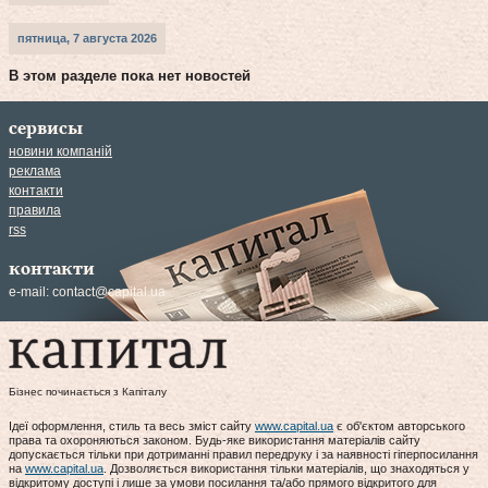
пятница, 7 августа 2026
В этом разделе пока нет новостей
сервисы
новини компаній
реклама
контакти
правила
rss
контакти
e-mail:
contact@capital.ua
Бізнес починається з Капіталу
Ідеї оформлення, стиль та весь зміст сайту
www.capital.ua
є об'єктом авторського
права та охороняються законом. Будь-яке використання матеріалів сайту
допускається тільки при дотриманні правил передруку і за наявності гіперпосилання
на
www.capital.ua
. Дозволяється використання тільки матеріалів, що знаходяться у
відкритому доступі і лише за умови посилання та/або прямого відкритого для