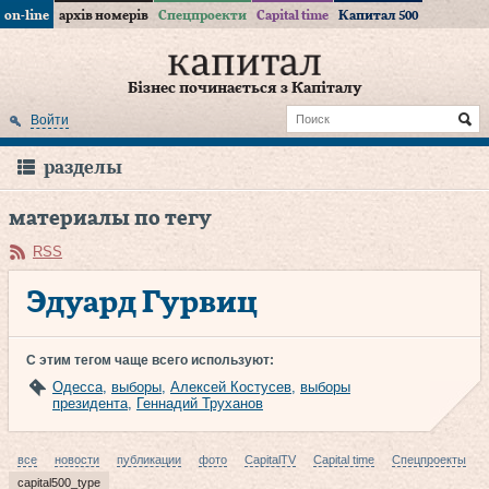
on-line
архів номерів
Спецпроекти
Capital time
Капитал 500
Бізнес починається з Капіталу
Войти
разделы
материалы по тегу
RSS
Эдуард Гурвиц
С этим тегом чаще всего используют:
Одесса
,
выборы
,
Алексей Костусев
,
выборы
президента
,
Геннадий Труханов
все
новости
публикации
фото
CapitalTV
Capital time
Спецпроекты
capital500_type