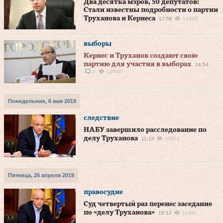
Два десятка мэров, 50 депутатов:
Стали известны подробности о партии
Труханова и Кернеса
17:58
12969
выборы
Кернес и Труханов создают свою
партию для участия в выборах
14:54
2
12956
Понедельник, 6 мая 2019
следствие
НАБУ завершило расследование по
делу Труханова
11:10
23971
Пятница, 26 апреля 2019
правосудие
Суд четвертый раз перенес заседание
по «делу Труханова»
16:12
11481