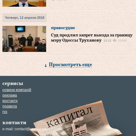
Четверг, 12 апреля 2018
правосудие
Суд продлил запрет выезда за границу
мэру Одессы Труханову
15:11
10490
Просмотреть еще
сервисы
новини компаній
реклама
контакти
правила
rss
контакти
e-mail:
contact@capital.ua