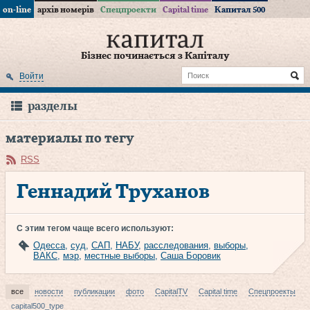
on-line
архів номерів
Спецпроекти
Capital time
Капитал 500
Бізнес починається з Капіталу
Войти
разделы
материалы по тегу
RSS
Геннадий Труханов
С этим тегом чаще всего используют:
Одесса
,
суд
,
САП
,
НАБУ
,
расследования
,
выборы
,
ВАКС
,
мэр
,
местные выборы
,
Саша Боровик
все
новости
публикации
фото
CapitalTV
Capital time
Спецпроекты
capital500_type