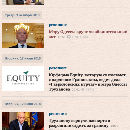
Среда, 3 октября 2018
резонанс
Мэру Одессы вручили обвинительный
акт
13:59
1
17681
Вторник, 17 июля 2018
резонанс
Юрфирма Equity, которую связывают
с нардепом Грановским, ведет дела
«Гавриловских курчат» и мэра Одессы
Труханова
20:01
23739
Вторник, 12 июня 2018
решения
Труханову вернули паспорта и
разрешили ездить за границу
18:02
19178