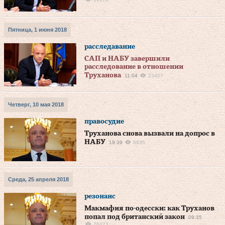
Пятница, 1 июня 2018
расследавание
САП и НАБУ завершили
расследование в отношении
Труханова
11:04
23407
Четверг, 10 мая 2018
правосудие
Труханова снова вызвали на допрос в
НАБУ
19:39
8935
Среда, 25 апреля 2018
резонанс
Макмафия по-одесски: как Труханов
попал под британский закон
09:35
76473