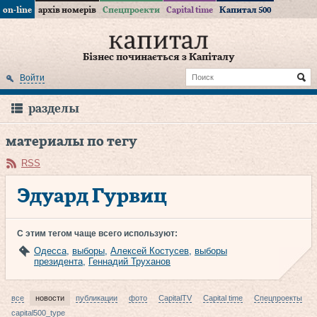
on-line
архів номерів
Спецпроекти
Capital time
Капитал 500
Бізнес починається з Капіталу
Войти
разделы
материалы по тегу
RSS
Эдуард Гурвиц
С этим тегом чаще всего используют:
Одесса
,
выборы
,
Алексей Костусев
,
выборы
президента
,
Геннадий Труханов
все
новости
публикации
фото
CapitalTV
Capital time
Спецпроекты
capital500_type