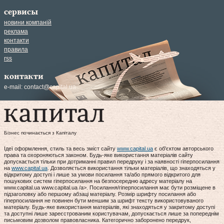
сервисы
новини компаній
реклама
контакти
правила
rss
контакти
e-mail:
contact@capital.ua
Бізнес починається з Капіталу
Ідеї оформлення, стиль та весь зміст сайту
www.capital.ua
є об'єктом авторського
права та охороняються законом. Будь-яке використання матеріалів сайту
допускається тільки при дотриманні правил передруку і за наявності гіперпосилання
на
www.capital.ua
. Дозволяється використання тільки матеріалів, що знаходяться у
відкритому доступі і лише за умови посилання та/або прямого відкритого для
пошукових систем гіперпосилання на безпосередню адресу матеріалу на
www.capital.ua www.capital.ua /a>. Посилання/гіперпосилання має бути розміщене в
підзаголовку або першому абзаці матеріалу. Розмір шрифту посилання або
гіперпосилання не повинен бути меншим за шрифт тексту використовуваного
матеріалу. Будь-яке використання матеріалів, які знаходяться у закритому доступі
та доступні лише зареєстрованим користувачам, допускається лише за попереднім
письмовим дозволом правовласника. Категорично заборонено передрук,