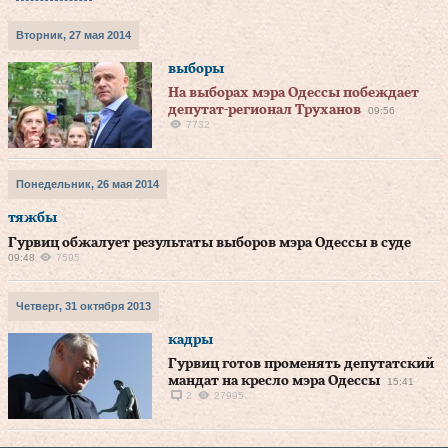
Вторник, 27 мая 2014
выборы
На выборах мэра Одессы побеждает
депутат-регионал Труханов
09:56
7732
Понедельник, 26 мая 2014
тяжбы
Гурвиц обжалует результаты выборов мэра Одессы в суде
09:48
7595
Четверг, 31 октября 2013
кадры
Гурвиц готов променять депутатский
мандат на кресло мэра Одессы
15:41
2
27995