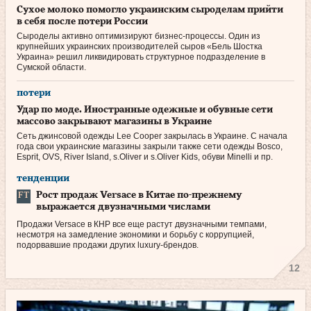
Сухое молоко помогло украинским сыроделам прийти
в себя после потери России
Сыроделы активно оптимизируют бизнес-процессы. Один из
крупнейших украинских производителей сыров «Бель Шостка
Украина» решил ликвидировать структурное подразделение в
Сумской области.
потери
Удар по моде. Иностранные одежные и обувные сети
массово закрывают магазины в Украине
Сеть джинсовой одежды Lee Cooper закрылась в Украине. С начала
года свои украинские магазины закрыли также сети одежды Bosco,
Esprit, OVS, River Island, s.Oliver и s.Oliver Kids, обуви Minelli и пр.
тенденции
Рост продаж Versace в Китае по‑прежнему
выражается двузначными числами
Продажи Versace в КНР все еще растут дву­значными темпами,
несмотря на замедление экономики и борьбу с коррупцией,
подорвавшие продажи других luxury-брендов.
12