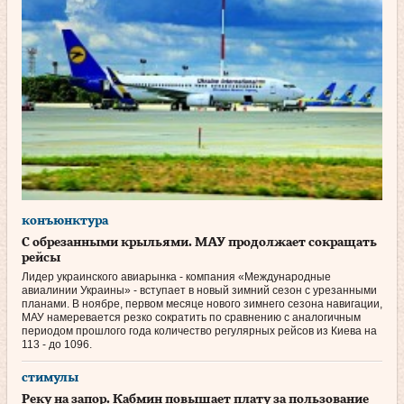
конъюнктура
С обрезанными крыльями. МАУ продолжает сокращать
рейсы
Лидер украинского авиа­рын­ка - ком­па­ния «Меж­ду­на­род­ные
авиалинии Украины» - вступает в новый зимний сезон с урезанными
планами. В ноябре, первом месяце нового зимнего сезона навигации,
МАУ намеревается резко сократить по сравнению с аналогичным
периодом прошлого года количество регулярных рейсов из Киева на
113 - до 1096.
стимулы
Реку на запор. Кабмин повышает плату за пользование