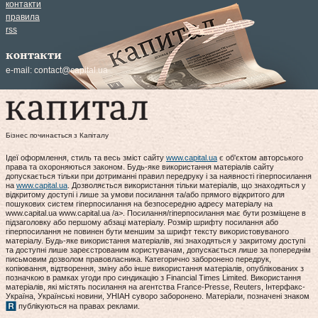
контакти
правила
rss
контакти
e-mail:
contact@capital.ua
Бізнес починається з Капіталу
Ідеї оформлення, стиль та весь зміст сайту
www.capital.ua
є об'єктом авторського
права та охороняються законом. Будь-яке використання матеріалів сайту
допускається тільки при дотриманні правил передруку і за наявності гіперпосилання
на
www.capital.ua
. Дозволяється використання тільки матеріалів, що знаходяться у
відкритому доступі і лише за умови посилання та/або прямого відкритого для
пошукових систем гіперпосилання на безпосередню адресу матеріалу на
www.capital.ua www.capital.ua /a>. Посилання/гіперпосилання має бути розміщене в
підзаголовку або першому абзаці матеріалу. Розмір шрифту посилання або
гіперпосилання не повинен бути меншим за шрифт тексту використовуваного
матеріалу. Будь-яке використання матеріалів, які знаходяться у закритому доступі
та доступні лише зареєстрованим користувачам, допускається лише за попереднім
письмовим дозволом правовласника. Категорично заборонено передрук,
копіювання, відтворення, зміну або інше використання матеріалів, опублікованих з
позначкою в рамках угоди про синдикацію з Financial Times Limited. Використання
матеріалів, які містять посилання на агентства France-Presse, Reuters, Інтерфакс-
Україна, Українські новини, УНІАН суворо заборонено. Матеріали, позначені знаком
публікуються на правах реклами.