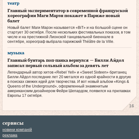
театр
Главный экспериментатор в современной французской
хореографии Маги Марэн покажет в Париже новый
балет
Новый балет Маги Марэн называется «BiT» и на большой сцене он
стартует 30 октября. После нескольких фестивальных показов, в том
числе и на престижной Лионской танцевальной биеннале в
сентябре, хореограф выбрала парижский Théâtre de la Ville.
музыка
Главный бунтарь поп-панка вернулся — Билли Айдол
записал первый сольный альбом за девять лет
Легендарный автор хитов «Rebel Yell» и «Sweet Sixteen» британец
Билли Айдол последние лет 20 метался из одной крайности в другую
в поисках свежих идей для творчества. И вот новый альбом «Kings &
Queens of the Under­ground», оформленный знаменитым
американским дизайнером Фейри Шепардом, появился на прилавках
Европы 17 октября.
16
сервисы
новини компаній
реклама