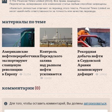
© The Financial Times Limited [2013]. Все права защищены.
Перепечатка, копирование или изменение статьи любым способом запрещены.
«Капитал» полностью отвечает за перевод этого текста, Financial Times Limited не
несет какой-либо ответственности за точность или качество перевода.
материалы по теме
Американские
Контроль
Рекордная
нефтепереработчики
Персидского
добыча нефти
экспортируют
залива
в Саудовской
сланцевую
над рынком
Аравии
революцию
нефти
компенсирует
в Европу
усиливается
дефицит
21254
18900
22432
комментарии
(0)
Для того, чтобы оставить комментарий, Вы должны
авторизоваться
.