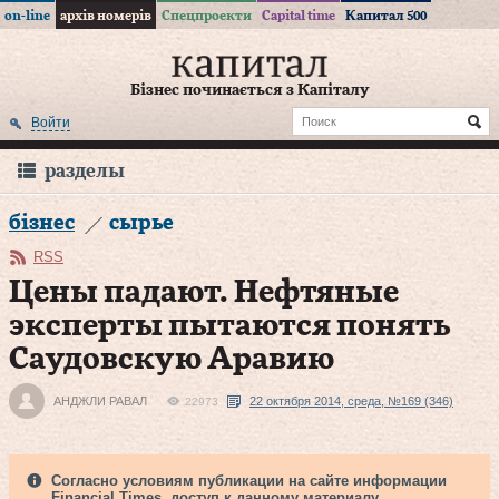
on-line
архів номерів
Спецпроекти
Capital time
Капитал 500
Бізнес починається з Капіталу
Войти
разделы
бізнес
сырье
RSS
Цены падают. Нефтяные
эксперты пытаются понять
Саудовскую Аравию
АНДЖЛИ РАВАЛ
22 октября 2014, среда, №169 (346)
22973
Согласно условиям публикации на сайте информации
Financial Times, доступ к данному материалу