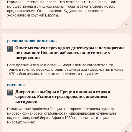
Германия - гегемон поневоле. Это легко понять. Но она слишком
могущественна и слишком важна, чтобы избежать своего нового
предназначения. От нее зависит будущее политически и
экономически хрупкой Европы.
7
региональная политика
Опыт мягкого перехода от диктатуры к демократии
не поможет Испании избежать политических
потрясений
Если правые и левые в Испании могут в чем‑то согласиться, то
только в том, что переход страны от диктатуры к демократии в конце
1970‑х был исключительным политическим триумфом.
сигналы
Досрочные выборы в Греции оживили страхи
еврозоны. Рынки отреагировали снижением
котировок
Политические проблемы Греции во вторник переросли в угрозу
мировой финансовой стабильности, спровоцировав крупнейшее
падение Фондовой биржи Афин с 1980‑х гг. и вызвав отзвуки на
мировых рынках.