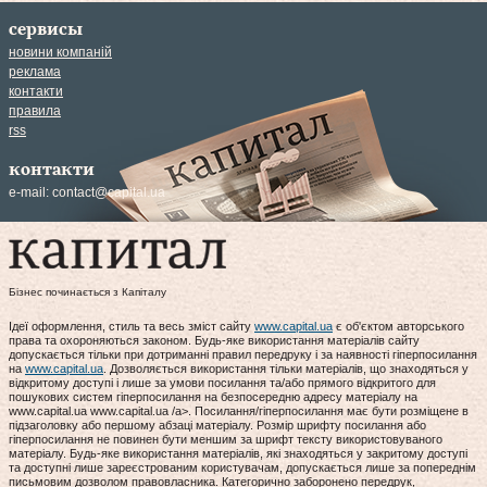
сервисы
новини компаній
реклама
контакти
правила
rss
контакти
e-mail:
contact@capital.ua
Бізнес починається з Капіталу
Ідеї оформлення, стиль та весь зміст сайту
www.capital.ua
є об'єктом авторського
права та охороняються законом. Будь-яке використання матеріалів сайту
допускається тільки при дотриманні правил передруку і за наявності гіперпосилання
на
www.capital.ua
. Дозволяється використання тільки матеріалів, що знаходяться у
відкритому доступі і лише за умови посилання та/або прямого відкритого для
пошукових систем гіперпосилання на безпосередню адресу матеріалу на
www.capital.ua www.capital.ua /a>. Посилання/гіперпосилання має бути розміщене в
підзаголовку або першому абзаці матеріалу. Розмір шрифту посилання або
гіперпосилання не повинен бути меншим за шрифт тексту використовуваного
матеріалу. Будь-яке використання матеріалів, які знаходяться у закритому доступі
та доступні лише зареєстрованим користувачам, допускається лише за попереднім
письмовим дозволом правовласника. Категорично заборонено передрук,