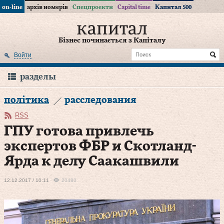
on-line
архів номерів
Спецпроекти
Capital time
Капитал 500
Бізнес починається з Капіталу
Войти
разделы
політика
расследования
RSS
ГПУ готова привлечь
экспертов ФБР и Скотланд-
Ярда к делу Саакашвили
12.12.2017 / 10:11
20480