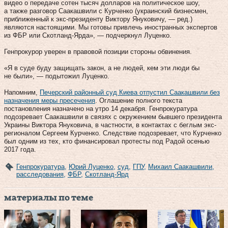
видео о передаче сотен тысяч долларов на политическое шоу,
а также разговор Саакашвили с Курченко (украинский бизнесмен,
приближенный к экс-президенту Виктору Януковичу, — ред.)
являются настоящими. Мы готовы привлечь иностранных экспертов
из ФБР или Скотланд-Ярда», — подчеркнул Луценко.
Генпрокурор уверен в правовой позиции стороны обвинения.
«Я в суде буду защищать закон, а не людей, кем эти люди бы
не были», — подытожил Луценко.
Напомним,
Печерский районный суд Киева отпустил Саакашвили без
назначения меры пресечения
. Оглашение полного текста
постановления назначено на утро 14 декабря. Генпрокуратура
подозревает Саакашвили в связях с окружением бывшего президента
Украины Виктора Януковича, в частности, в контактах с беглым экс-
регионалом Сергеем Курченко. Следствие подозревает, что Курченко
был одним из тех, кто финансировал протесты под Радой осенью
2017 года.
Генпрокуратура
,
Юрий Луценко
,
суд
,
ГПУ
,
Михаил Саакашвили
,
расследования
,
ФБР
,
Скотланд-Ярд
материалы по теме