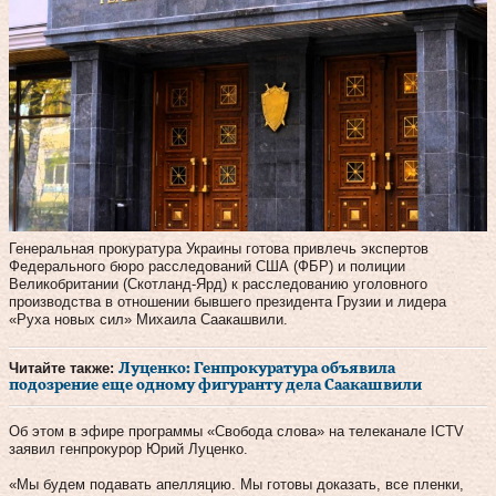
Генеральная прокуратура Украины готова привлечь экспертов
Федерального бюро расследований США (ФБР) и полиции
Великобритании (Скотланд-Ярд) к расследованию уголовного
производства в отношении бывшего президента Грузии и лидера
«Руха новых сил» Михаила Саакашвили.
Читайте также:
Луценко: Генпрокуратура объявила
подозрение еще одному фигуранту дела Саакашвили
Об этом в эфире программы «Свобода слова» на телеканале ICTV
заявил генпрокурор Юрий Луценко.
«Мы будем подавать апелляцию. Мы готовы доказать, все пленки,