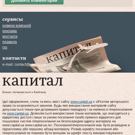
Добавить комментарий
сервисы
новини компаній
реклама
контакти
правила
rss
контакти
e-mail:
contact@capital.ua
Бізнес починається з Капіталу
Ідеї оформлення, стиль та весь зміст сайту
www.capital.ua
є об'єктом авторського
права та охороняються законом. Будь-яке використання матеріалів сайту
допускається тільки при дотриманні правил передруку і за наявності гіперпосилання
на
www.capital.ua
. Дозволяється використання тільки матеріалів, що знаходяться у
відкритому доступі і лише за умови посилання та/або прямого відкритого для
пошукових систем гіперпосилання на безпосередню адресу матеріалу на
www.capital.ua www.capital.ua /a>. Посилання/гіперпосилання має бути розміщене в
підзаголовку або першому абзаці матеріалу. Розмір шрифту посилання або
гіперпосилання не повинен бути меншим за шрифт тексту використовуваного