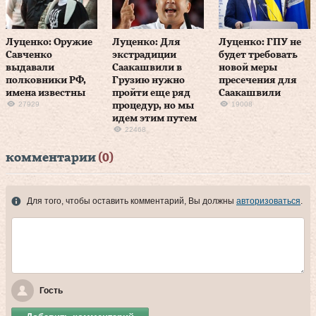
Луценко: Оружие
Луценко: Для
Луценко: ГПУ не
Савченко
экстрадиции
будет требовать
выдавали
Саакашвили в
новой меры
полковники РФ,
Грузию нужно
пресечения для
имена известны
пройти еще ряд
Саакашвили
27929
19008
процедур, но мы
идем этим путем
22468
комментарии
(0)
Для того, чтобы оставить комментарий, Вы должны
авторизоваться
.
Гость