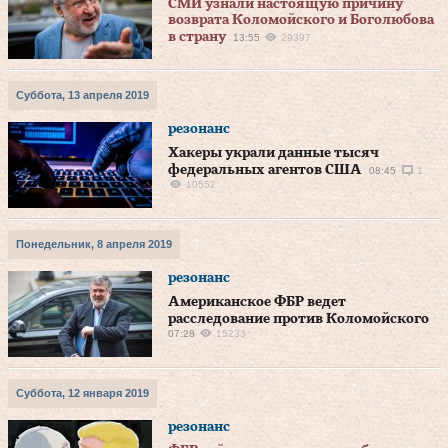
СМИ узнали настоящую причину
возврата Коломойского и Боголюбова
в страну
13:55
29397
Суббота, 13 апреля 2019
резонанс
Хакеры украли данные тысяч
федеральных агентов США
08:45
1
10552
Понедельник, 8 апреля 2019
резонанс
Американское ФБР ведет
расследование против Коломойского
07:28
15233
Суббота, 12 января 2019
резонанс