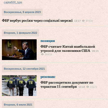
capital500_type
Воскресенье, 9 апреля 2023
ФБР вербує росіян через соціальні мережі
13:17
97400
Вторник, 1 февраля 2022
позиция
ФБР считает Китай наибольшей
угрозой для экономики США
09:15
36434
Воскресенье, 12 сентября 2021
резонанс
ФБР рассекретило документ по
терактам 11 сентября
10:43
21172
Вторник, 6 июля 2021