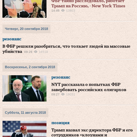
ФБР тайно расследовало, работает
Трамп на Россию, - New York Times
14:46
13803
Четверг, 20 сентября 2018
резонанс
В ФБР решили разобраться, что толкает людей на массовые
убийства
09:26
16519
Воскресенье, 2 сентября 2018
резонанс
NYT рассказала о попытках ФБР
завербовать российских олигархов
09:27
19031
Суббота, 11 августа 2018
позиция
Трамп назвал экс-директора ФБР и его
сотрудников «клоунами и