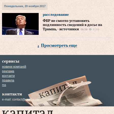
Понедельник, 20 ноября 2017
расследование
ФБР не смогло установить
подлинность сведений в досье на
Трампа, - источники
08:59
8194
Просмотреть еще
сервисы
новини компаній
реклама
контакти
правила
rss
контакти
e-mail:
contact@capital.ua