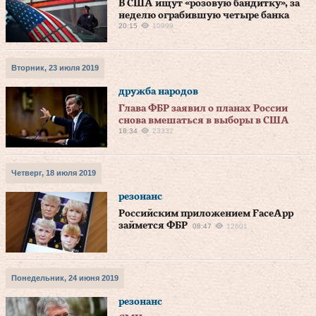
В США ищут «розовую бандитку», за
неделю ограбившую четыре банка
20:15
10999
Вторник, 23 июля 2019
дружба народов
Глава ФБР заявил о планах России
снова вмешаться в выборы в США
18:34
23332
Четверг, 18 июля 2019
резонанс
Российским приложением FaceApp
займется ФБР
08:47
12601
Понедельник, 24 июня 2019
резонанс