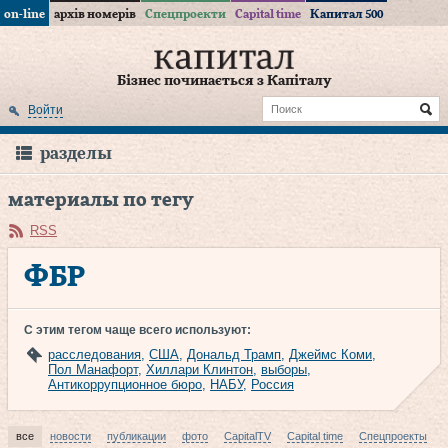
on-line
архів номерів
Спецпроекти
Capital time
Капитал 500
Бізнес починається з Капіталу
Войти
разделы
материалы по тегу
RSS
ФБР
С этим тегом чаще всего используют:
расследования
,
США
,
Дональд Трамп
,
Джеймс Коми
,
Пол Манафорт
,
Хиллари Клинтон
,
выборы
,
Антикоррупционное бюро
,
НАБУ
,
Россия
все
новости
публикации
фото
CapitalTV
Capital time
Спецпроекты