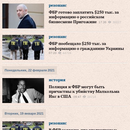
резонанс
ФБР готово заплатить $250 тыс. за
информацию о российском
бизнесмене Пригожине
17:36
30027
резонанс
ФБР пообещало $250 тыс. за
информацию о гражданине Украины
07:20
44724
Понедельник, 22 февраля 2021
история
Полиция и ФБР могут быть
причастны к убийству Малкольма
Икс в США
09:47
24218
Вторник, 19 января 2021
резонанс