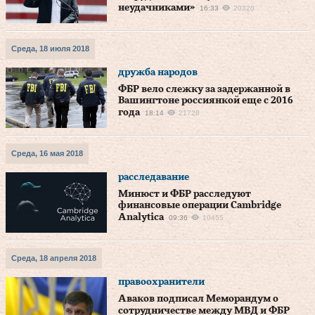
неудачниками»
16:33
20320
Среда, 18 июля 2018
дружба народов
ФБР вело слежку за задержанной в
Вашингтоне россиянкой еще с 2016
года
18:14
21728
Среда, 16 мая 2018
расследавание
Минюст и ФБР расследуют
финансовые операции Cambridge
Analytica
09:36
10455
Среда, 18 апреля 2018
правоохранители
Аваков подписал Меморандум о
сотрудничестве между МВД и ФБР