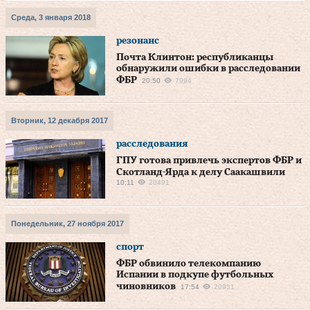
Среда, 3 января 2018
резонанс
Почта Клинтон: республиканцы
обнаружили ошибки в расследовании
ФБР
20:50
7994
Вторник, 12 декабря 2017
расследования
ГПУ готова привлечь экспертов ФБР и
Скотланд-Ярда к делу Саакашвили
10:11
20491
Понедельник, 27 ноября 2017
спорт
ФБР обвинило телекомпанию
Испании в подкупе футбольных
чиновников
17:54
20931