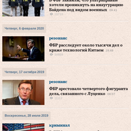
В ФБР заявили, что ультраправые
хотели проникнуть на инаугурацию
Байдена под видом военных
09:41
19716
Четверг, 6 февраля 2020
резонанс
ФБР расследует около тысячи дел о
краже технологий Китаем
18:48
34869
Четверг, 17 октября 2019
резонанс
ФБР арестовало четвертого фигуранта
дела, связанного с Луценко
08:07
11112
Воскресенье, 28 июля 2019
криминал