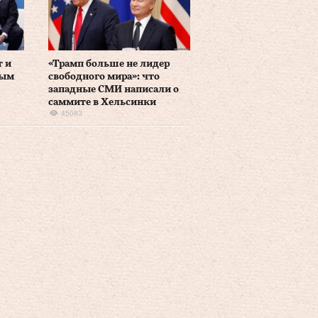
т и
«Трамп больше не лидер
ным
свободного мира»: что
западные СМИ написали о
саммите в Хельсинки
45083