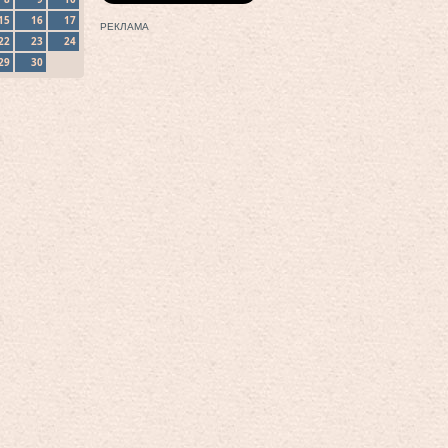
15
16
17
РЕКЛАМА
22
23
24
29
30