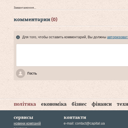
Завантаження...
комментарии
(0)
Для того, чтобы оставить комментарий, Вы должны
авторизоват
Гость
політика
економіка
бізнес
фінанси
техн
сервисы
контакти
новини компаній
e-mail:
contact@capital.ua