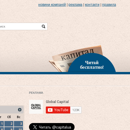
новини компаній
|
реклама
|
контакти
|
правила
Читай
бесплатно!
РЕКЛАМА
т
Сб
Вс
1
2
3
8
9
10