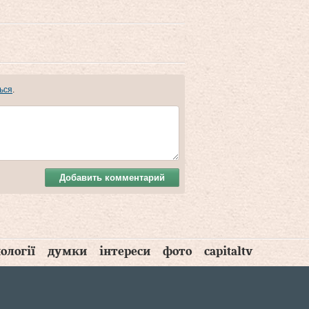
ься
.
Добавить комментарий
ології
думки
інтереси
фото
capitaltv