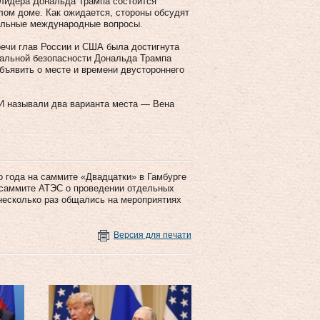
 лидера Дональда Трампа состоится
лом доме. Как ожидается, стороны обсудят
уальные международные вопросы.
речи глав России и США была достигнута
ональной безопасности Дональда Трампа
бъявить о месте и времени двустороннего
И называли два варианта места — Вена
о года на саммите «Двадцатки» в Гамбурге
а саммите АТЭС о проведении отдельных
 несколько раз общались на мероприятиях
Версия для печати