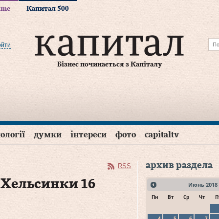
time
Капитал 500
ойти
Бізнес починається з Капіталу
ології
думки
інтереси
фото
capitaltv
архив раздела
RSS
 Хельсинки 16
Июнь
2018
Пн
Вт
Ср
Чт
П
4
5
6
7