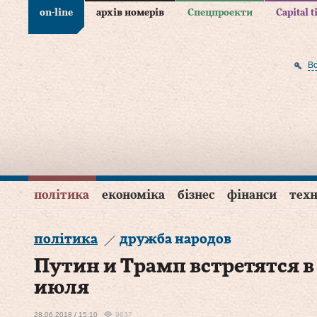
on-line
архів номерів
Спецпроекти
Capital 
В
політика
економіка
бізнес
фінанси
техн
політика
дружба народов
Путин и Трамп встретятся в
июля
28.06.2018 / 15:10
9637