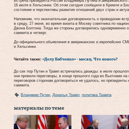
Встреча президента России Владимира Путина и американского
16 июля в Хельсинки. Об этом сегодня сообщили в Кремле и Бе
состояние и перспективы развития отношений двух стран и акт
Напомним, что окончательная договоренность о проведении вст
в среду, 27 июня, во время визита в Москву советника по наци
Джона Болтона. Тогда же стороны договорились одновременно о
саммита в четверг.
До официального объявления в американских и европейских СМ
и Хельсинки.
Читайте также:
«Делу Бабченко» - месяц. Что нового?
До сих пор Путин и Трамп встречались дважды: в июле прошлог
они провели переговоры, в конце прошлого года во Вьетнаме н
переговоров сторонам договориться не удалось, но президенты
саммита.
Владимир Путин
,
Дональд Трамп
,
политика Трампа
материалы по теме