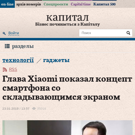
on-line
архів номерів
Спецпроекти
Capital time
Капитал 500
Бізнес починається з Капіталу
Войти
разделы
технології
гаджеты
RSS
Глава Xiaomi показал концепт
смартфона со
складывающимся экраном
23.01.2019 / 13:57
35016