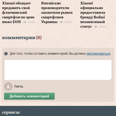
Xiaomi обещает
Китайские
Xiaomi
продавать свой
производители
официально
флагманский
захватили рынок
предоставила
смартфон по цене
смартфонов
бренду Redmi
ниже $450
Украины
независимый
26907
40349
статус
12594
комментарии
(0)
Для того, чтобы оставить комментарий, Вы должны
авторизоваться
.
Гость
Добавить комментарий
сервисы