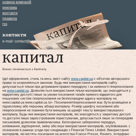
новини компаній
реклама
контакти
правила
rss
контакти
e-mail:
contact@capital.ua
Бізнес починається з Капіталу
Ідеї оформлення, стиль та весь зміст сайту
www.capital.ua
є об'єктом авторського
права та охороняються законом. Будь-яке використання матеріалів сайту
допускається тільки при дотриманні правил передруку і за наявності гіперпосилання
на
www.capital.ua
. Дозволяється використання тільки матеріалів, що знаходяться у
відкритому доступі і лише за умови посилання та/або прямого відкритого для
пошукових систем гіперпосилання на безпосередню адресу матеріалу на
www.capital.ua www.capital.ua /a>. Посилання/гіперпосилання має бути розміщене в
підзаголовку або першому абзаці матеріалу. Розмір шрифту посилання або
гіперпосилання не повинен бути меншим за шрифт тексту використовуваного
матеріалу. Будь-яке використання матеріалів, які знаходяться у закритому доступі
та доступні лише зареєстрованим користувачам, допускається лише за попереднім
письмовим дозволом правовласника. Категорично заборонено передрук,
копіювання, відтворення, зміну або інше використання матеріалів, опублікованих з
позначкою в рамках угоди про синдикацію з Financial Times Limited. Використання
матеріалів, які містять посилання на агентства France-Presse, Reuters, Інтерфакс-