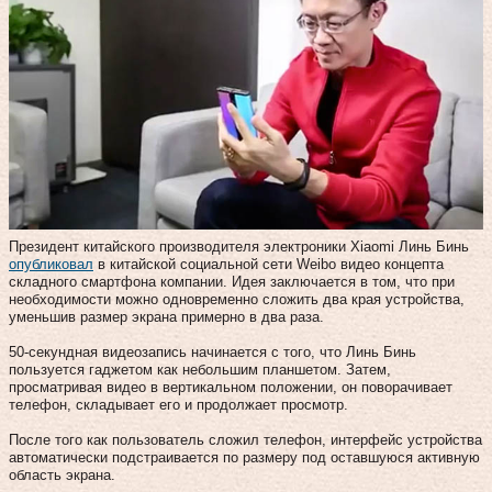
Президент китайского производителя электроники Xiaomi Линь Бинь
опубликовал
в китайской социальной сети Weibo видео концепта
складного смартфона компании. Идея заключается в том, что при
необходимости можно одновременно сложить два края устройства,
уменьшив размер экрана примерно в два раза.
50-секундная видеозапись начинается с того, что Линь Бинь
пользуется гаджетом как небольшим планшетом. Затем,
просматривая видео в вертикальном положении, он поворачивает
телефон, складывает его и продолжает просмотр.
После того как пользователь сложил телефон, интерфейс устройства
автоматически подстраивается по размеру под оставшуюся активную
область экрана.