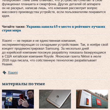
телефоном». Линь Бинь отмечает, что устройство сочетает в себе
функционал планшета и смартфона. Других деталей об аппарате
он не раскрыл, написав лишь, что компания рассмотрит вопрос
массового производства устройств, если пользователям понравится
идея.
Читайте также:
Украина заняла 65-е место в рейтинге лучших
стран мира
Xiaomi — не первая и не единственная компания,
экспериментирующая со складными устройствами. Так, в ноябре свой
концепт продемонстрировал Samsung. За несколько дней
до корейской компании похожую разработку показала базирующаяся
в США китайская компания Royole. Японская газета Nikkei в июле
2018 года писала, что собственную технологию разрабатывает
Huawei.
Xiaomi
материалы по теме