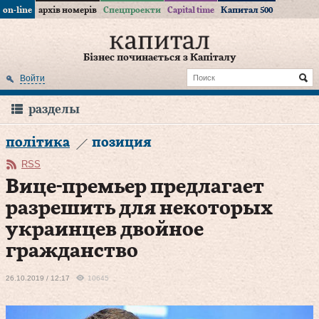
on-line
архів номерів
Спецпроекти
Capital time
Капитал 500
Бізнес починається з Капіталу
Войти
разделы
політика
позиция
RSS
Вице-премьер предлагает
разрешить для некоторых
украинцев двойное
гражданство
26.10.2019 / 12:17
10645