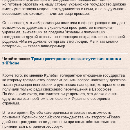
но готовые работать на нашу страну, украинское государство должно
иметь уже готовую модель сотрудничества с ними, а не выдумывать
всевозможные схемы», — считает вице-премьер.
Он полагает, что либерализация политики в сфере гражданства даст
возможность удержать в украинском пространстве миллионы
украинцев, выехавших за пределы Украины и получивших
гражданство другой страны, но желающих сохранить связь со своей
родиной. «Мы не должны отторгать этих людей. Мы и так многих
потеряли», — сказал вице-премьер.
Читайте также:
Трамп расстроился из-за отсутствия кнопки
в iPhone
Кроме того, по мнению Кулебы, толерантное отношение государства
ко второму гражданству позволит решить вопрос наличия у десятков
тысяч украинцев венгерских и румынских паспортов, которые многие
получали только ради спокойного перемещения в Евросоюзе.
По большому счету, как считает вице-премьер, это должно снять
одну из острых проблем в отношениях Украины с соседними
странами.
В то же время, Кулеба категорически отвергает возможность
признания Украиной российского гражданства как второго: «Право
двойного гражданства не должно ни при каких обстоятельствах
применяться к стране-агрессору».