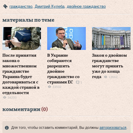
гражданство
,
Дмитрий Кулеба
,
двойное гражданство
материалы по теме
После принятия
В Украине
Закон о двойном
закона о
собираются
гражданстве
множественном
разрешить
могут принять
гражданстве
двойное
уже до конца
Украина будет
гражданство со
года
13662
договариваться с
странами ЕС
1
33532
каждой страной в
отдельности
34233
комментарии
(0)
Для того, чтобы оставить комментарий, Вы должны
авторизоваться
.