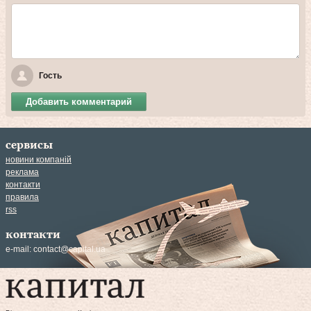
Гость
Добавить комментарий
сервисы
новини компаній
реклама
контакти
правила
rss
контакти
e-mail:
contact@capital.ua