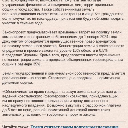
Согласно документу, возможность покупать землю будет
у украинских физических и юридических лиц, территориальных
общин и государства. Также собственниками земель
сельхозназначения смогут стать иностранцы и лица без гражданства,
если получат их по наследству, при этом они будут обязаны продать
участок в течение года.
Законопроект предусматривает временный запрет на покупку земли
компаниями с иностранным собственником до 1 января 2024 года.
Документом определяется преимущественное право арендатора
на покупку земельного участка. Концентрация земли в собственности
определена в проекте закона на уровне 15% области и 0,5%
в пределах Украины. Кроме того, предлагается ввести ограничения
по концентрации земель в пределах объединенных территориальных
общин в размере 35%.
Земли государственной и коммунальной собственности предлагается
реализовывать на торгах. Стартовая цена продажи — нормативная
денежная оценка.
«Обеспечивается право граждан на выкуп земельных участков для
ведения крестьянского (фермерского) хозяйства, принадлежащих
им по праву постоянного пользования и праву пожизненного
наследуемого владения. Возможно выкупить с рассрочкой платежа
до 5 лет по цене, равной нормативной денежной оценке таких
земельных участков», — говорится в проекте закона.
Читайте также:
Трамп считает своим долгом расследование