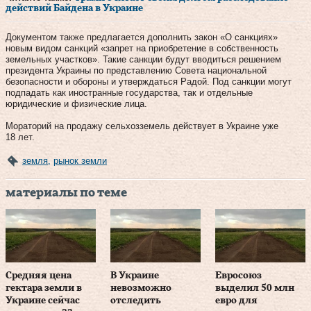
действий Байдена в Украине
Документом также предлагается дополнить закон «О санкциях»
новым видом санкций «запрет на приобретение в собственность
земельных участков». Такие санкции будут вводиться решением
президента Украины по представлению Совета национальной
безопасности и обороны и утверждаться Радой. Под санкции могут
подпадать как иностранные государства, так и отдельные
юридические и физические лица.
Мораторий на продажу сельхозземель действует в Украине уже
18 лет.
земля
,
рынок земли
материалы по теме
Средняя цена
В Украине
Евросоюз
гектара земли в
невозможно
выделил 50 млн
Украине сейчас
отследить
евро для