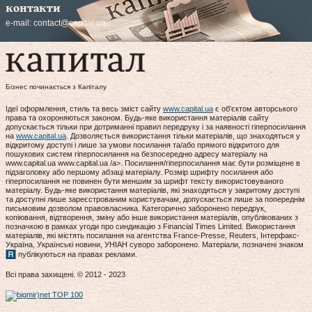
контакти
e-mail:
contact@capital.ua
Бізнес починається з Капіталу
Ідеї оформлення, стиль та весь зміст сайту
www.capital.ua
є об'єктом авторського
права та охороняються законом. Будь-яке використання матеріалів сайту
допускається тільки при дотриманні правил передруку і за наявності гіперпосилання
на
www.capital.ua
. Дозволяється використання тільки матеріалів, що знаходяться у
відкритому доступі і лише за умови посилання та/або прямого відкритого для
пошукових систем гіперпосилання на безпосередню адресу матеріалу на
www.capital.ua www.capital.ua /a>. Посилання/гіперпосилання має бути розміщене в
підзаголовку або першому абзаці матеріалу. Розмір шрифту посилання або
гіперпосилання не повинен бути меншим за шрифт тексту використовуваного
матеріалу. Будь-яке використання матеріалів, які знаходяться у закритому доступі
та доступні лише зареєстрованим користувачам, допускається лише за попереднім
письмовим дозволом правовласника. Категорично заборонено передрук,
копіювання, відтворення, зміну або інше використання матеріалів, опублікованих з
позначкою в рамках угоди про синдикацію з Financial Times Limited. Використання
матеріалів, які містять посилання на агентства France-Presse, Reuters, Інтерфакс-
Україна, Українські новини, УНІАН суворо заборонено. Матеріали, позначені знаком
публікуються на правах реклами.
Всі права захищені. © 2012 - 2023