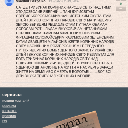
Vladimir Bezpalko
13 ноября 2019, 20:46
0
UA . ДЕ ТРИБУНАЛ КОРІННИХ НАРОДІВ СВІТУ НАД ТИМИ
ХТО ДОЗВОЛИВ ЯДЕРНІЙ ШПАНІ ДУРИСВІТАМ
ЄВРЕЙСЬКОРОСІЙСЬКИМ ФАШИСТСЬКИМ ОКУПАНТАМ
ДІТЕЙ І ВНУКІВ КОРІННИХ НАРОДІВ СВІТУ МАТИ ЯДЕРНУ
ЗБРОЮ ВБИВЦЯМ РЕЦИДИВІСТАМ ПУТІНАМ ОБАМАМ
СОРОСАМ РОТШІЛЬДАМ ЯНУКОВИЧАМ НЕТАНЬЯХАМ
ПОРОШЕНКАМ ТРАМПАМ АХМЕТОВИМ ПІНЧУКАМ
ФІРТАШАМ КОЛОМОЙСЬКИМ РАЗУМКОВИМ ЗЕЛЕНСЬКИМ
КАТАМ ДВАДЦЯТИ МІЛЬЙОНІВ ЖЕРТВ КОРІННИХ НАРОДІВ
СВІТУ НАСИЛЬНИМ РОЗЗБРОЄННЯМ І ПЕРЕДАЧЕЮ
ПУТІНУ ЯДЕРНИХ БОМБ ЯДЕРНОГО ЗАХИСТУ УКРАЇНОЮ
ДІТЕЙ І ВНУКІВ КОРІННИХ НАРОДІВ СВІТУ РЕЗУЛЬТАТ ДЛЯ
БОГА ТРИБУНАЛ КОРІННИХ НАРОДІВ СВІТУ НАД
СПІВУЧАСНИКАМИ УБИВЦЬ ДІТЕЙ І ВНУКІВ БОРОТЬБА З
ЯДЕРНОЮ ШПАНОЮ НЕ НА ЖИТТЯ А НАСМЕРТЬ ЗАРАДИ
ЖИТТЯ НА ЗЕМЛІ АБО СМЕРТЬ В БОРОТЬБІ .........БОГ ВСІ
ДІТИ ВНУКИ ТРИБУНАЛ КОРІННИХ НАРОДІВ.........
сервисы
новини компаній
реклама
контакти
правила
rss