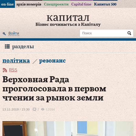
on-line
архів номерів
Спецпроекти
Capital time
Капитал 500
Бізнес починається з Капіталу
Войти
разделы
політика
резонанс
RSS
Верховная Рада
проголосовала в первом
чтении за рынок земли
13.11.2019 / 15:30
2
12054