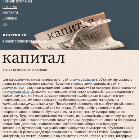
новини компаній
реклама
контакти
правила
rss
контакти
e-mail:
contact@capital.ua
Бізнес починається з Капіталу
Ідеї оформлення, стиль та весь зміст сайту
www.capital.ua
є об'єктом авторського
права та охороняються законом. Будь-яке використання матеріалів сайту
допускається тільки при дотриманні правил передруку і за наявності гіперпосилання
на
www.capital.ua
. Дозволяється використання тільки матеріалів, що знаходяться у
відкритому доступі і лише за умови посилання та/або прямого відкритого для
пошукових систем гіперпосилання на безпосередню адресу матеріалу на
www.capital.ua www.capital.ua /a>. Посилання/гіперпосилання має бути розміщене в
підзаголовку або першому абзаці матеріалу. Розмір шрифту посилання або
гіперпосилання не повинен бути меншим за шрифт тексту використовуваного
матеріалу. Будь-яке використання матеріалів, які знаходяться у закритому доступі
та доступні лише зареєстрованим користувачам, допускається лише за попереднім
письмовим дозволом правовласника. Категорично заборонено передрук,
копіювання, відтворення, зміну або інше використання матеріалів, опублікованих з
позначкою в рамках угоди про синдикацію з Financial Times Limited. Використання
матеріалів, які містять посилання на агентства France-Presse, Reuters, Інтерфакс-