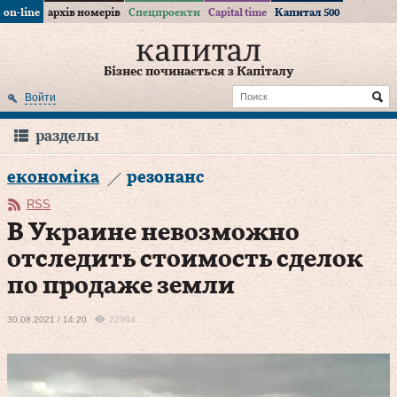
on-line
архів номерів
Спецпроекти
Capital time
Капитал 500
Бізнес починається з Капіталу
Войти
разделы
економіка
резонанс
RSS
В Украине невозможно
отследить стоимость сделок
по продаже земли
30.08.2021 / 14:20
22904