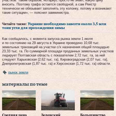
участков. Таким образом, нотариус просто не знает, какую цену
вносить. Поэтому графа остается свободной, а сам Реестр
технически не обязывает заполнять эту колонку, потому и возникают
такие ситуации», — пояснил замминистра.
Читайте также:
Украине необходимо завезти около 3,5 млн
тонн угля для прохождения зимы
Как сообщалось, с момента запуска рынка земли 1 июля
и по состоянию на 29 августа в Украине проведено 10,68 тыс.
земельных транзакций на участки с/х назначения общей площадью
23,33 тыс. га. По суммарной площади проданных земельных участков
лидирует Полтавская область с показателем 2,72 тыс. га, за ней
следуют Харьковская (2,62 тыс. га), Кировоградская (2,07 тыс. га),
Днепропетровская (1,87 тыс. га) и Херсонская (1,72 тыс. га) области.
рынок земли
материалы по теме
Средняя цена
Зеленский
Большинство