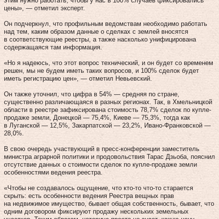
этим нужно работать, чтобы у нас в 100% случаев фиксировались
цены», — отметил эксперт.
Он подчеркнул, что профильным ведомствам необходимо работать
над тем, каким образом данные о сделках с землей вносятся
в соответствующие реестры, а также насколько унифицирована
содержащаяся там информация.
«Но я надеюсь, что этот вопрос технический, и он будет со временем
решен, мы не будем иметь таких вопросов, и 100% сделок будет
иметь регистрацию цен», — отметил Невьевский.
Он также уточнил, что цифра в 54% — средняя по стране,
существенно различающаяся в разных регионах. Так, в Хмельницкой
области в реестре зафиксирована стоимость 78,7% сделок по купле-
продаже земли, Донецкой — 75,4%, Киеве — 75,3%, тогда как
в Луганской — 12,5%, Закарпатской — 23,2%, Ивано-Франковской —
28,0%.
В свою очередь участвующий в пресс-конференции заместитель
министра аграрной политики и продовольствия Тарас Дзьоба, пояснил
отсутствие данных о стоимости сделок по купле-продаже земли
особенностями ведения реестра.
«Чтобы не создавалось ощущение, что кто-то что-то старается
скрыть: есть особенности ведения Реестра вещных прав
на недвижимое имущество, бывает общая собственность, бывает, что
одним договором фиксируют продажу нескольких земельных