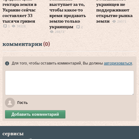
гектара земли в
выступает за то,
украинцев не
Украине сейчас
чтобы какое-то
поддерживают
составляет 33
время продавать
открытие рынка
тысячи гривен
землю только
земли
29571
1
38118
украинцам
2
28873
комментарии
(0)
Для того, чтобы оставить комментарий, Вы должны
авторизоваться
.
Гость
Добавить комментарий
сервисы