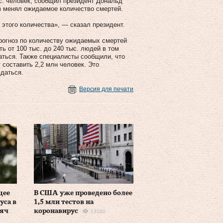
с. человек, сообщил президент Дональд
аз менял ожидаемое количество смертей.
этого количества», — сказал президент.
огноз по количеству ожидаемых смертей
ть от 100 тыс. до 240 тыс. людей в том
аться. Также специалисты сообщили, что
 составить 2,2 млн человек. Это
юдаться.
Версия для печати
щее
В США уже проведено более
уса в
1,5 млн тестов на
сяч
коронавирус
13180