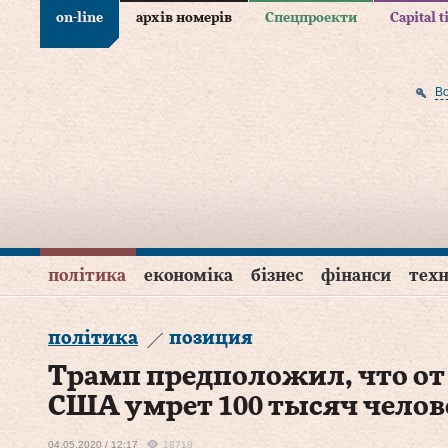
on-line
архів номерів
Спецпроекти
Capital 
В
політика
економіка
бізнес
фінанси
техн
політика
позиция
Трамп предположил, что от
США умрет 100 тысяч челов
04.05.2020 / 12:17
18718