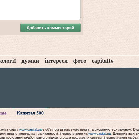
Добавить комментарий
ології
думки
інтереси
фото
capitaltv
time
Капитал 500
 зміст сайту
www.capital.ua
є об'єктом авторського права та охороняються законом. Буд
анні правил передруку і за наявності гіперпосилання на
www.capital.ua
. Дозволяється ви
мови посилання та/або прямого відкритого для пошукових систем гіперпосилання на без