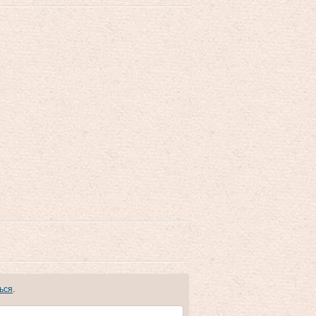
ься
.