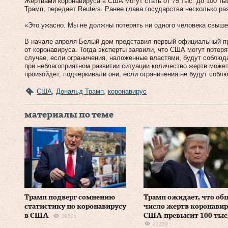
Жертвами коронавируса в США могут стать от 75 тыс. до 100 ты
Трамп, передает Reuters. Ранее глава государства несколько р
«Это ужасно. Мы не должны потерять ни одного человека свыше 
В начале апреля Белый дом представил первый официальный пр
от коронавируса. Тогда эксперты заявили, что США могут потеря
случае, если ограничения, наложенные властями, будут соблюд
при неблагоприятном развитии ситуации количество жертв может
произойдет, подчеркивали они, если ограничения не будут собл
США
,
Дональд Трамп
,
коронавирус
материалы по теме
Трамп подверг сомнению
Трамп ожидает, что об
статистику по коронавирусу
число жертв коронавир
в США
США превысит 100 ты
39521
21259