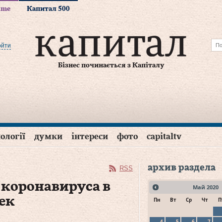
time
Капитал 500
ойти
Бізнес починається з Капіталу
ології
думки
інтереси
фото
capitaltv
архив раздела
RSS
 коронавируса в
Май
2020
ек
Пн
Вт
Ср
Чт
П
4
5
6
7