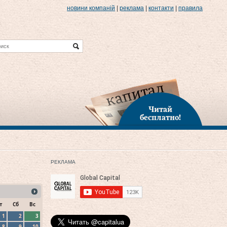
новини компаній
|
реклама
|
контакти
|
правила
Читай
бесплатно!
РЕКЛАМА
т
Сб
Вс
1
2
3
8
9
10