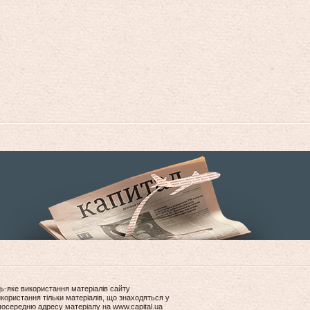
ь-яке використання матеріалів сайту
користання тільки матеріалів, що знаходяться у
посередню адресу матеріалу на www.capital.ua