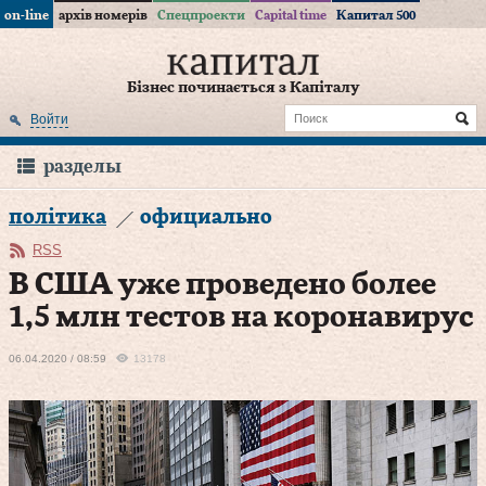
on-line
архів номерів
Спецпроекти
Capital time
Капитал 500
Бізнес починається з Капіталу
Войти
разделы
політика
официально
RSS
В США уже проведено более
1,5 млн тестов на коронавирус
06.04.2020 / 08:59
13178