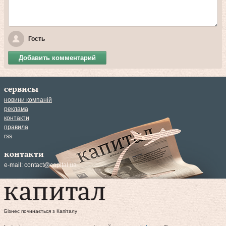
Гость
Добавить комментарий
сервисы
новини компаній
реклама
контакти
правила
rss
контакти
e-mail:
contact@capital.ua
Бізнес починається з Капіталу