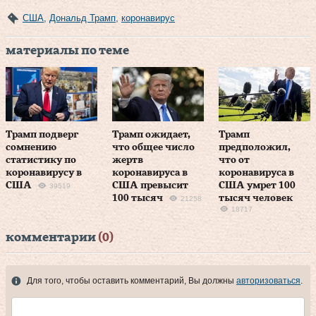
США
,
Дональд Трамп
,
коронавирус
материалы по теме
Трамп подверг
Трамп ожидает,
Трамп
сомнению
что общее число
предположил,
статистику по
жертв
что от
коронавирусу в
коронавируса в
коронавируса в
США
США превысит
США умрет 100
39519
100 тысяч
тысяч человек
21258
18717
комментарии
(0)
Для того, чтобы оставить комментарий, Вы должны
авторизоваться
.