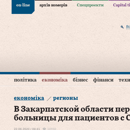
on-line
архів номерів
Спецпроекти
Capital 
В
політика
економіка
бізнес
фінанси
техн
економіка
регионы
В Закарпатской области пе
больницы для пациентов с 
22.06.2020 / 09:41
10558