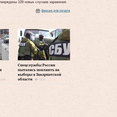
дтверждены 109 новых случаев заражения.
Версия для печати
Спецслужбы России
я
пытались повлиять на
выборы в Закарпатской
области
1538
7839