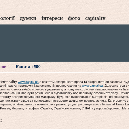
ології
думки
інтереси
фото
capitaltv
time
Капитал 500
 зміст сайту
www.capital.ua
є об'єктом авторського права та охороняються законом. Буд
анні правил передруку і за наявності гіперпосилання на
www.capital.ua
. Дозволяється ви
мови посилання та/або прямого відкритого для пошукових систем гіперпосилання на без
гіперпосилання має бути розміщене в підзаголовку або першому абзаці матеріалу. Розм
ексту використовуваного матеріалу. Будь-яке використання матеріалів, які знаходять
допускається лише за попереднім письмовим дозволом правовласника. Категорично за
еріалів, опублікованих з позначкою в рамках угоди про синдикацію з Financial Times Lim
Presse, Reuters, Інтерфакс-Україна, Українські новини, УНІАН суворо заборонено. Мат
23