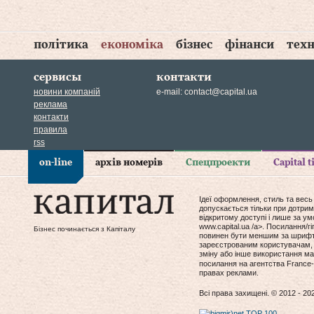
політика
економіка
бізнес
фінанси
техн
сервисы
контакти
новини компаній
e-mail:
contact@capital.ua
реклама
контакти
правила
rss
on-line
архів номерів
Спецпроекти
Capital 
Ідеї оформлення, стиль та весь
допускається тільки при дотрим
відкритому доступі і лише за у
www.capital.ua /a>. Посилання/
Бізнес починається з Капіталу
повинен бути меншим за шрифт т
зареєстрованим користувачам, 
зміну або інше використання мат
посилання на агентства France-
правах реклами.
Всі права захищені. © 2012 - 20