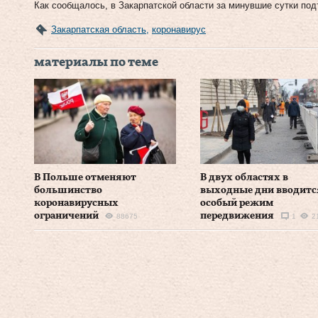
Как сообщалось, в Закарпатской области за минувшие сутки по
Закарпатская область
,
коронавирус
материалы по теме
В Польше отменяют
В двух областях в
большинство
выходные дни вводитс
коронавирусных
особый режим
ограничений
передвижения
88675
1
2