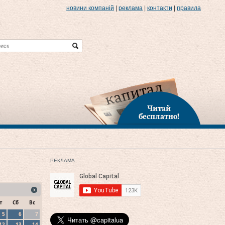
новини компаній
|
реклама
|
контакти
|
правила
Читай
бесплатно!
РЕКЛАМА
т
Сб
Вс
5
6
7
12
13
14