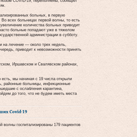
гнозом COVID-19, переполнены, сообщил
як.
тализированных больных, в первую
 Во всех больницах первой волны, то есть
 увеличение количества больных приводит
и часто больные попадают уже в тяжелом
осударственной администрации в субботу.
и на лечение — около трех недель,
очередь, приводит к невозможности принять
стском, Иршавском и Свалявском районах,
 есть, мы начиная с 19 числа открыли
ь, районные больницы, инфекционные
рошедшие с ослабления карантина,
йдем до того, что не будем иметь места
ших Covid-19
ой волны госпитализированы 179 пациентов