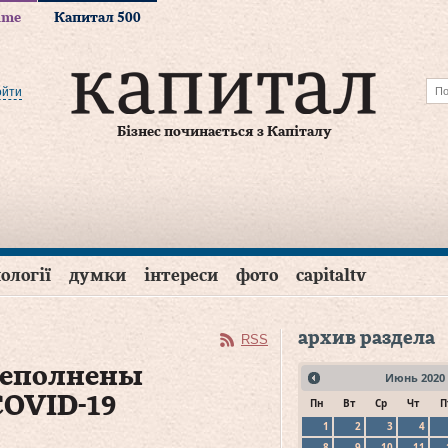
time
Капитал 500
ойти
Бізнес починається з Капіталу
ології
думки
інтереси
фото
capitaltv
архив раздела
RSS
реполнены
Июнь
2020
COVID-19
Пн
Вт
Ср
Чт
П
1
2
3
4
8
9
10
11