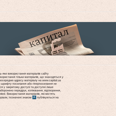
ь-яке використання матеріалів сайту
користання тільки матеріалів, що знаходяться у
посередню адресу матеріалу на www.capital.ua
ір шрифту посилання або гіперпосилання не
ся у закритому доступі та доступні лише
боронено передрук, копіювання, відтворення,
ited. Використання матеріалів, які містять
еріали, позначені знаком
публікуються на