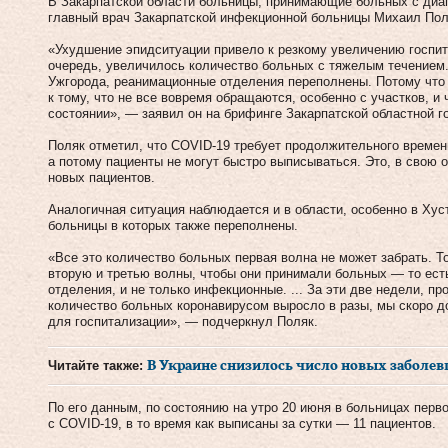
В Закарпатской области больницы, принимающие больных с диа
главный врач Закарпатской инфекционной больницы Михаил Пол
«Ухудшение эпидситуации привело к резкому увеличению госпи
очередь, увеличилось количество больных с тяжелым течением.
Ужгорода, реанимационные отделения переполнены. Потому что
к тому, что не все вовремя обращаются, особенно с участков, 
состоянии», — заявил он на брифинге Закарпатской областной г
Поляк отметил, что COVID-19 требует продолжительного времен
а потому пациенты не могут быстро выписываться. Это, в свою 
новых пациентов.
Аналогичная ситуация наблюдается и в области, особенно в Ху
больницы в которых также переполнены.
«Все это количество больных первая волна не может забрать. То
вторую и третью волны, чтобы они принимали больных — то ест
отделения, и не только инфекционные. ... За эти две недели, п
количество больных коронавирусом выросло в разы, мы скоро до
для госпитализации», — подчеркнул Поляк.
Читайте также:
В Украине снизилось число новых заболев
По его данным, по состоянию на утро 20 июня в больницах перв
с COVID-19, в то время как выписаны за сутки — 11 пациентов.