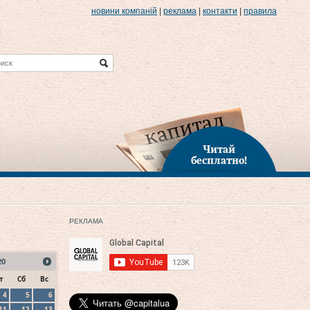
новини компаній
|
реклама
|
контакти
|
правила
Читай
бесплатно!
РЕКЛАМА
20
т
Сб
Вс
4
5
6
11
12
13