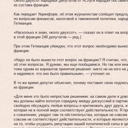
Около двухсот народных депутатов от «Слуги народа» поставил
из состава фракции.
Как передает Укринформ, об этом журналистам сообщил предс
по вопросам финансов, налоговой и таможенной политики, наро
Гетманцев.
«Насколько я знаю, около двухсот», — сказал он в ответ на воп
в этой фракции 248 депутатов — ред.)
При этом Гетманцев убежден, что этот вопрос необходимо выне
фракции.
«Надо ли было вынести этот вопрос на фракцию? Я считаю, что 
об этих вопросах. Я думаю, мы еще пообщаемся. Но так или ина
тоже одним из вариантов принятия решения: никто ни на кого не
и надеемся, что оно было правильным», — уточнил он.
В то же время депутат объяснил, почему поставил свою подпис
из фракции.
«Для меня это было непростым решением: на самом деле я дово
мы должны найти золотую середину между дискуссией в партии,
свободно обсуждать любые вопросы и критиковать друг друга, 
которая не в полной мере соответствует действительности. Я п
к сожалению, увидел там те обстоятельства, которые не совсем
совсем не соответствуют действительности, и которые являютс
на то, чтобы ухудшить репутацию нашей политической силы в ц