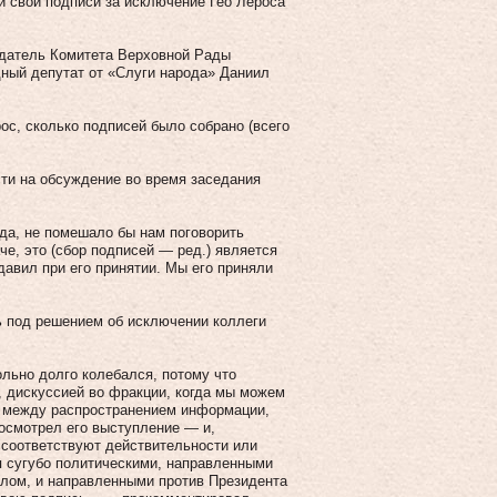
и свои подписи за исключение Гео Лероса
едатель Комитета Верховной Рады
дный депутат от «Слуги народа» Даниил
рос, сколько подписей было собрано (всего
сти на обсуждение во время заседания
да, не помешало бы нам поговорить
че, это (сбор подписей — ред.) является
 давил при его принятии. Мы его приняли
ь под решением об исключении коллеги
льно долго колебался, потому что
 дискуссией во фракции, когда мы можем
и между распространением информации,
росмотрел его выступление — и,
 соответствуют действительности или
я сугубо политическими, направленными
елом, и направленными против Президента