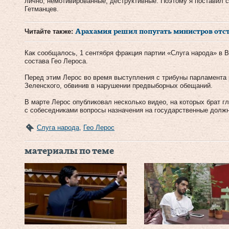
лично, немотивированные, деструктивные. Поэтому я поставил
Гетманцев.
Читайте также:
Арахамия решил попугать министров отс
Как сообщалось, 1 сентября фракция партии «Слуга народа» в 
состава Гео Лероса.
Перед этим Лерос во время выступления с трибуны парламента
Зеленского, обвинив в нарушении предвыборных обещаний.
В марте Лерос опубликовал несколько видео, на которых брат 
с собеседниками вопросы назначения на государственные должн
Слуга народа
,
Гео Лерос
материалы по теме