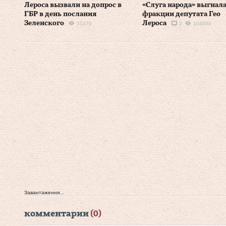
Лероса вызвали на допрос в
«Слуга народа» выгнала
ГБР в день послания
фракции депутата Гео
Зеленского
Лероса
31470
2
104000
Завантаження...
комментарии
(0)