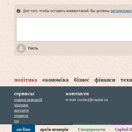
Для того, чтобы оставить комментарий, Вы должны
авторизоват
Гость
політика
економіка
бізнес
фінанси
техн
сервисы
контакти
новини компаній
e-mail:
contact@capital.ua
реклама
контакти
правила
rss
on-line
архів номерів
Спецпроекти
Capital 