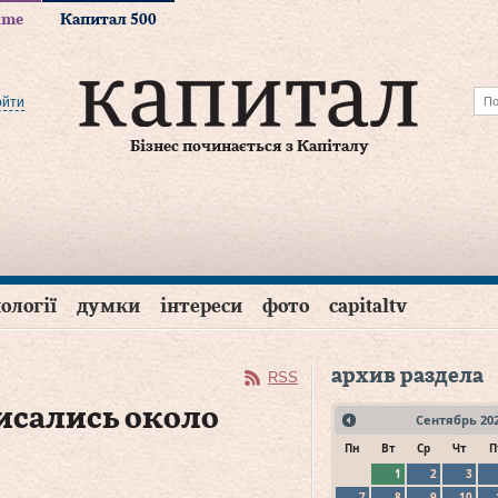
time
Капитал 500
ойти
Бізнес починається з Капіталу
ології
думки
інтереси
фото
capitaltv
архив раздела
RSS
исались около
Сентябрь
20
Пн
Вт
Ср
Чт
П
1
2
3
7
8
9
10