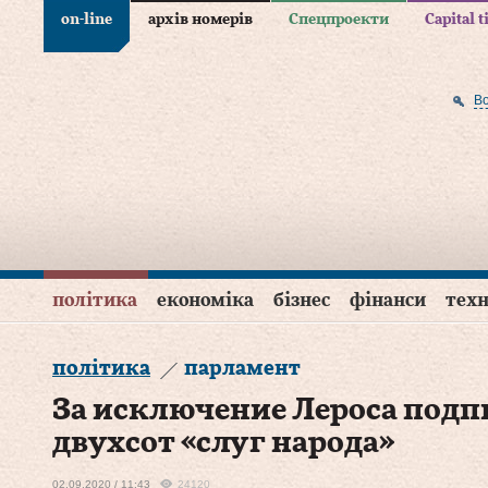
on-line
архів номерів
Спецпроекти
Capital 
В
політика
економіка
бізнес
фінанси
техн
політика
парламент
За исключение Лероса подп
двухсот «слуг народа»
02.09.2020 / 11:43
24120