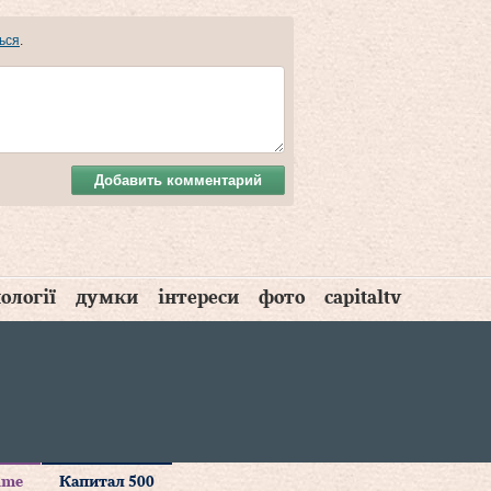
ься
.
Добавить комментарий
ології
думки
інтереси
фото
capitaltv
time
Капитал 500