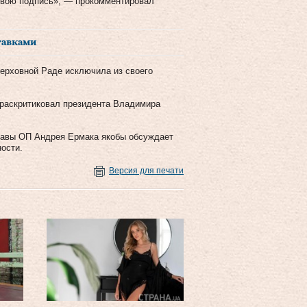
 свою подпись», — прокомментировал
тавками
Верховной Раде исключила из своего
 раскритиковал президента Владимира
главы ОП Андрея Ермака якобы обсуждает
ости.
Версия для печати