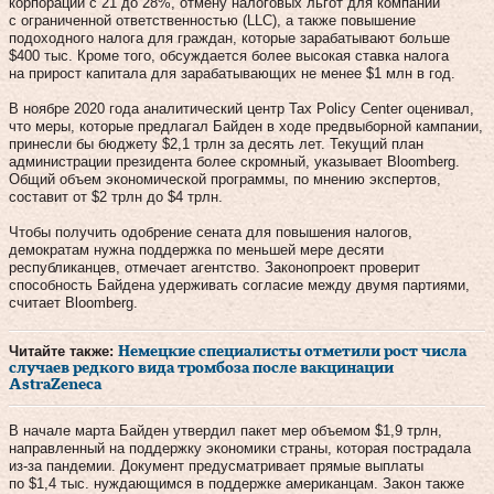
корпораций с 21 до 28%, отмену налоговых льгот для компаний
с ограниченной ответственностью (LLC), а также повышение
подоходного налога для граждан, которые зарабатывают больше
$400 тыс. Кроме того, обсуждается более высокая ставка налога
на прирост капитала для зарабатывающих не менее $1 млн в год.
В ноябре 2020 года аналитический центр Tax Policy Center оценивал,
что меры, которые предлагал Байден в ходе предвыборной кампании,
принесли бы бюджету $2,1 трлн за десять лет. Текущий план
администрации президента более скромный, указывает Bloomberg.
Общий объем экономической программы, по мнению экспертов,
составит от $2 трлн до $4 трлн.
Чтобы получить одобрение сената для повышения налогов,
демократам нужна поддержка по меньшей мере десяти
республиканцев, отмечает агентство. Законопроект проверит
способность Байдена удерживать согласие между двумя партиями,
считает Bloomberg.
Читайте также:
Немецкие специалисты отметили рост числа
случаев редкого вида тромбоза после вакцинации
AstraZeneca
В начале марта Байден утвердил пакет мер объемом $1,9 трлн,
направленный на поддержку экономики страны, которая пострадала
из-за пандемии. Документ предусматривает прямые выплаты
по $1,4 тыс. нуждающимся в поддержке американцам. Закон также