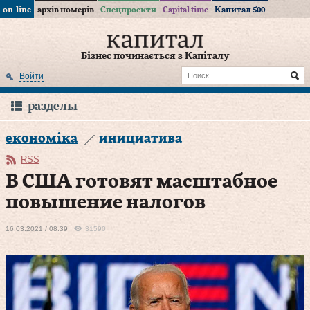
on-line
архів номерів
Спецпроекти
Capital time
Капитал 500
Бізнес починається з Капіталу
Войти
разделы
економіка
инициатива
RSS
В США готовят масштабное
повышение налогов
16.03.2021 / 08:39
31590