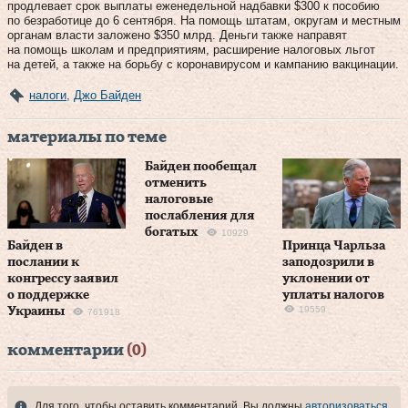
продлевает срок выплаты еженедельной надбавки $300 к пособию
по безработице до 6 сентября. На помощь штатам, округам и местным
органам власти заложено $350 млрд. Деньги также направят
на помощь школам и предприятиям, расширение налоговых льгот
на детей, а также на борьбу с коронавирусом и кампанию вакцинации.
налоги
,
Джо Байден
материалы по теме
Байден пообещал
отменить
налоговые
послабления для
богатых
10929
Байден в
Принца Чарльза
послании к
заподозрили в
конгрессу заявил
уклонении от
о поддержке
уплаты налогов
19559
Украины
761918
комментарии
(0)
Для того, чтобы оставить комментарий, Вы должны
авторизоваться
.