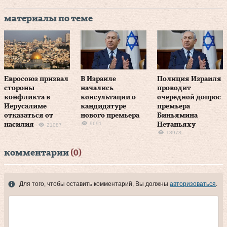
материалы по теме
Евросоюз призвал
В Израиле
Полиция Израиля
стороны
начались
проводит
конфликта в
консультации о
очередной допрос
Иерусалиме
кандидатуре
премьера
отказаться от
нового премьера
Биньямина
9691
насилия
Нетаньяху
21087
18978
комментарии
(0)
Для того, чтобы оставить комментарий, Вы должны
авторизоваться
.