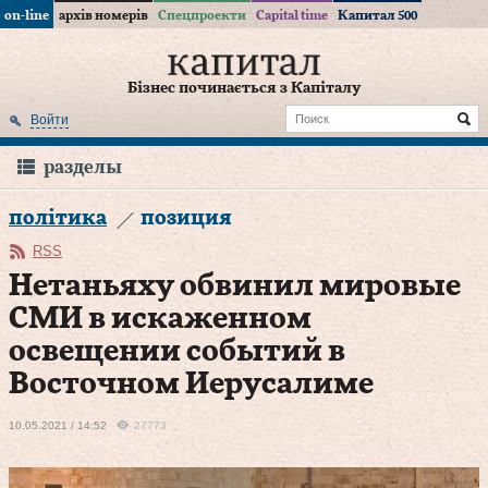
on-line
архів номерів
Спецпроекти
Capital time
Капитал 500
Бізнес починається з Капіталу
Войти
разделы
політика
позиция
RSS
Нетаньяху обвинил мировые
СМИ в искаженном
освещении событий в
Восточном Иерусалиме
10.05.2021 / 14:52
27773