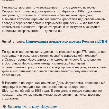
Нетаньяху выступил с утверждением, что «за долгую историю
Иерусалима только под суверенитетом Израиля с 1967 года можно
говорить о длительном, стабильном и безопасном периоде»,
в течение которого израильские власти «работают над обеспечением
свободы вероисповедания и терпимости для всех». «Это миссию
невозможно выполнять, время от времени не вступая в конфликт
с силами нетерпимости», — добавил он.
Читайте также:
Нидерланды подают иск против России в ЕСПЧ
По данным палестинских медиков, по меньшей мере 278 палестинцев
пострадали в результате столкновений с израильской полицией
в Старом городе Иерусалима в понедельник утром. Столкновения
в Восточном Иерусалиме между израильской полицией
и палестинцами продолжаются с конца прошлой недели, за несколько
дней в них ранения различной степени тяжести получили сотни
палестинцев.
В Израиле в понедельник отмечают День Иерусалима, посвященный
годовщине присоединения восточной части города после
Шестидневной войны 1967 года. В этот день в городе традиционно
проходят различные праздничные мероприятия, включая шествие
с флагами.
Биньямин Нетаньяху
,
Иерусалим