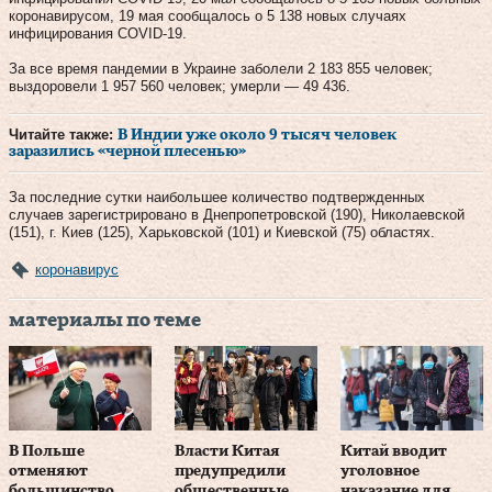
коронавирусом, 19 мая сообщалось о 5 138 новых случаях
инфицирования COVID-19.
За все время пандемии в Украине заболели 2 183 855 человек;
выздоровели 1 957 560 человек; умерли — 49 436.
Читайте также:
В Индии уже около 9 тысяч человек
заразились «черной плесенью»
За последние сутки наибольшее количество подтвержденных
случаев зарегистрировано в Днепропетровской (190), Николаевской
(151), г. Киев (125), Харьковской (101) и Киевской (75) областях.
коронавирус
материалы по теме
В Польше
Власти Китая
Китай вводит
отменяют
предупредили
уголовное
большинство
общественные
наказание для