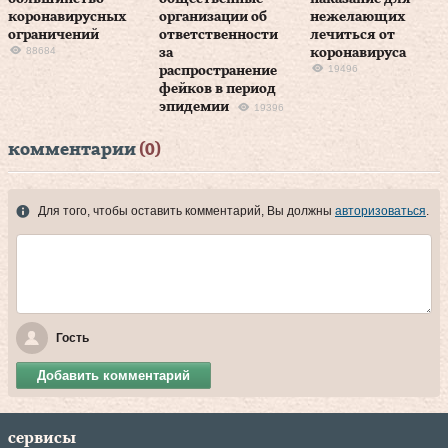
коронавирусных
организации об
нежелающих
ограничений
ответственности
лечиться от
88684
за
коронавируса
19496
распространение
фейков в период
эпидемии
19396
комментарии
(0)
Для того, чтобы оставить комментарий, Вы должны
авторизоваться
.
Гость
Добавить комментарий
сервисы