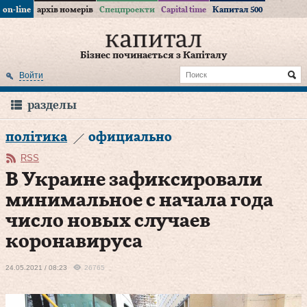
on-line
архів номерів
Спецпроекти
Capital time
Капитал 500
Бізнес починається з Капіталу
Войти
разделы
політика
официально
RSS
В Украине зафиксировали
минимальное с начала года
число новых случаев
коронавируса
24.05.2021 / 08:23
26765