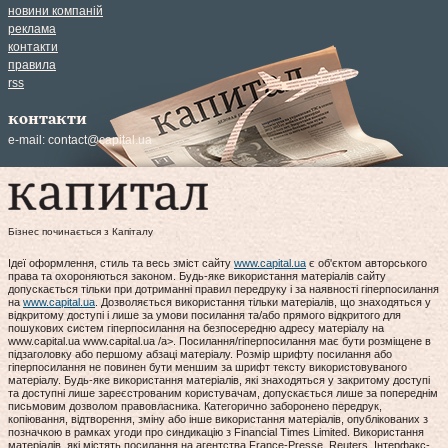
новини компаній
реклама
контакти
правила
rss
контакти
e-mail:
contact@capital.ua
Бізнес починається з Капіталу
Ідеї оформлення, стиль та весь зміст сайту
www.capital.ua
є об'єктом авторського
права та охороняються законом. Будь-яке використання матеріалів сайту
допускається тільки при дотриманні правил передруку і за наявності гіперпосилання
на
www.capital.ua
. Дозволяється використання тільки матеріалів, що знаходяться у
відкритому доступі і лише за умови посилання та/або прямого відкритого для
пошукових систем гіперпосилання на безпосередню адресу матеріалу на
www.capital.ua www.capital.ua /a>. Посилання/гіперпосилання має бути розміщене в
підзаголовку або першому абзаці матеріалу. Розмір шрифту посилання або
гіперпосилання не повинен бути меншим за шрифт тексту використовуваного
матеріалу. Будь-яке використання матеріалів, які знаходяться у закритому доступі
та доступні лише зареєстрованим користувачам, допускається лише за попереднім
письмовим дозволом правовласника. Категорично заборонено передрук,
копіювання, відтворення, зміну або інше використання матеріалів, опублікованих з
позначкою в рамках угоди про синдикацію з Financial Times Limited. Використання
матеріалів, які містять посилання на агентства France-Presse, Reuters, Інтерфакс-