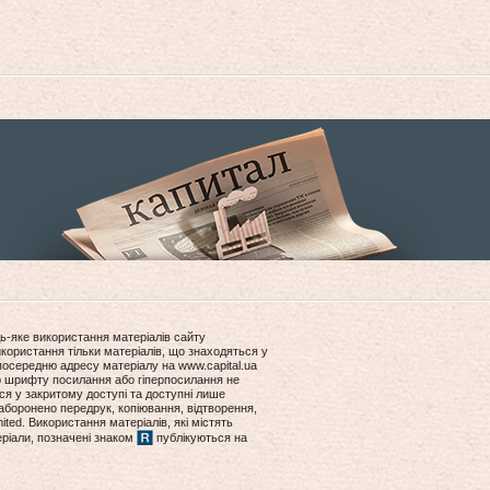
ь-яке використання матеріалів сайту
користання тільки матеріалів, що знаходяться у
посередню адресу матеріалу на www.capital.ua
ір шрифту посилання або гіперпосилання не
ся у закритому доступі та доступні лише
боронено передрук, копіювання, відтворення,
ited. Використання матеріалів, які містять
еріали, позначені знаком
публікуються на