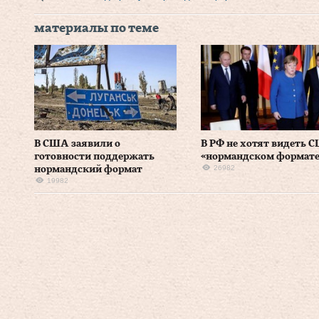
материалы по теме
В США заявили о
В РФ не хотят видеть 
готовности поддержать
«нормандском формате
26982
нормандский формат
19982