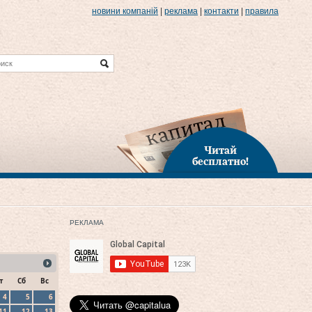
новини компаній
|
реклама
|
контакти
|
правила
Читай
бесплатно!
РЕКЛАМА
т
Сб
Вс
4
5
6
11
12
13