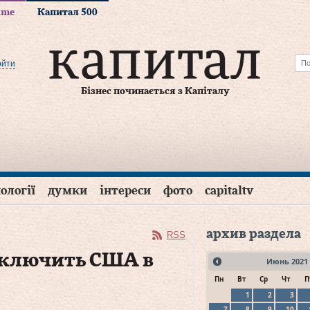
time
Капитал 500
ойти
Бізнес починається з Капіталу
ології
думки
інтереси
фото
capitaltv
архив раздела
RSS
включить США в
Июнь
2021
Пн
Вт
Ср
Чт
П
1
2
3
7
8
9
10