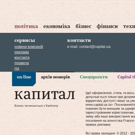
політика
економіка
бізнес
фінанси
техн
сервисы
контакти
новини компаній
e-mail:
contact@capital.ua
реклама
контакти
правила
rss
on-line
архів номерів
Спецпроекти
Capital 
Ідеї оформлення, стиль та весь
допускається тільки при дотрим
відкритому доступі і лише за у
www.capital.ua /a>. Посилання/
Бізнес починається з Капіталу
повинен бути меншим за шрифт т
зареєстрованим користувачам, 
зміну або інше використання мат
посилання на агентства France-
правах реклами.
Всі права захищені. © 2012 - 20