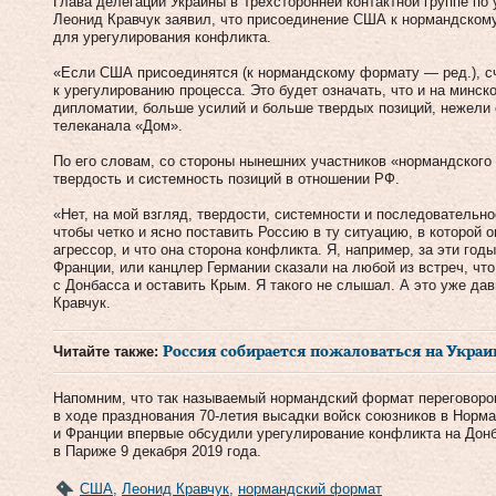
Глава делегации Украины в Трехсторонней контактной группе по
Леонид Кравчук заявил, что присоединение США к нормандском
для урегулирования конфликта.
«Если США присоединятся (к нормандскому формату — ред.), сч
к урегулированию процесса. Это будет означать, что и на минс
дипломатии, больше усилий и больше твердых позиций, нежели 
телеканала «Дом».
По его словам, со стороны нынешних участников «нормандского
твердость и системность позиций в отношении РФ.
«Нет, на мой взгляд, твердости, системности и последовательно
чтобы четко и ясно поставить Россию в ту ситуацию, в которой о
агрессор, и что она сторона конфликта. Я, например, за эти год
Франции, или канцлер Германии сказали на любой из встреч, что
с Донбасса и оставить Крым. Я такого не слышал. А это уже да
Кравчук.
Читайте также:
Россия собирается пожаловаться на Украи
Напомним, что так называемый нормандский формат переговоров
в ходе празднования 70-летия высадки войск союзников в Норм
и Франции впервые обсудили урегулирование конфликта на До
в Париже 9 декабря 2019 года.
США
,
Леонид Кравчук
,
нормандский формат