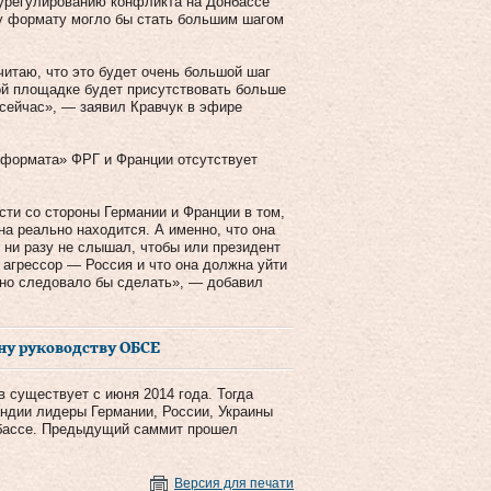
 урегулированию конфликта на Донбассе
у формату могло бы стать большим шагом
итаю, что это будет очень большой шаг
кой площадке будет присутствовать больше
сейчас», — заявил Кравчук в эфире
 формата» ФРГ и Франции отсутствует
сти со стороны Германии и Франции в том,
на реально находится. А именно, что она
ы ни разу не слышал, чтобы или президент
 агрессор — Россия и что она должна уйти
вно следовало бы сделать», — добавил
ну руководству ОБСЕ
 существует с июня 2014 года. Тогда
андии лидеры Германии, России, Украины
нбассе. Предыдущий саммит прошел
Версия для печати