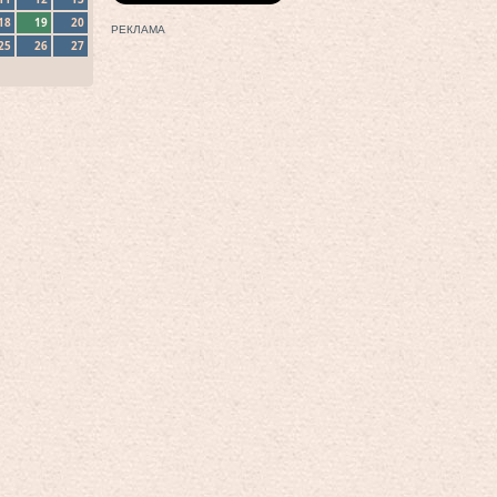
18
19
20
РЕКЛАМА
25
26
27