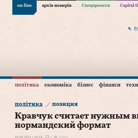
on-line
архів номерів
Спецпроекти
Capital 
В
політика
економіка
бізнес
фінанси
техн
політика
позиция
Кравчук считает нужным 
нормандский формат
20.06.2021 / 16:24
1
32663