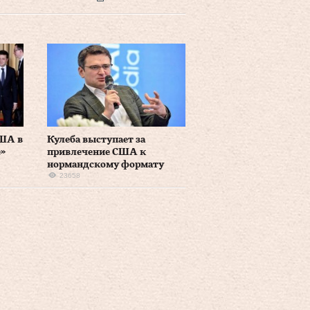
США в
Кулеба выступает за
»
привлечение США к
нормандскому формату
23658