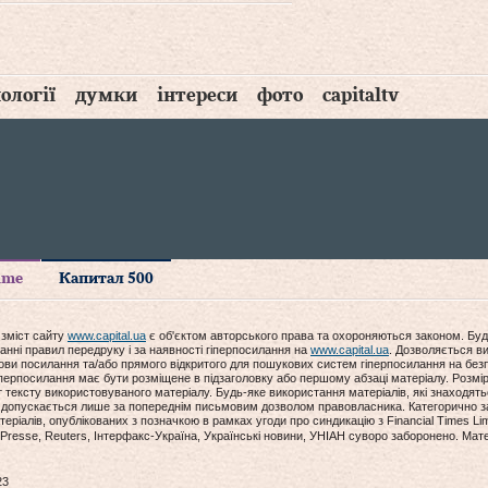
ології
думки
інтереси
фото
capitaltv
time
Капитал 500
 зміст сайту
www.capital.ua
є об'єктом авторського права та охороняються законом. Буд
анні правил передруку і за наявності гіперпосилання на
www.capital.ua
. Дозволяється ви
мови посилання та/або прямого відкритого для пошукових систем гіперпосилання на без
гіперпосилання має бути розміщене в підзаголовку або першому абзаці матеріалу. Розм
ексту використовуваного матеріалу. Будь-яке використання матеріалів, які знаходять
допускається лише за попереднім письмовим дозволом правовласника. Категорично за
еріалів, опублікованих з позначкою в рамках угоди про синдикацію з Financial Times Lim
Presse, Reuters, Інтерфакс-Україна, Українські новини, УНІАН суворо заборонено. Мат
23