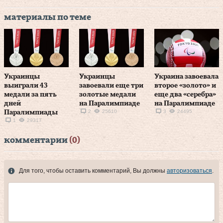
материалы по теме
Украинцы
Украинцы
Украина завоевала
выиграли 43
завоевали еще три
второе «золото» и
медали за пять
золотые медали
еще два «серебра»
дней
на Паралимпиаде
на Паралимпиаде
2
25610
3
24495
Паралимпиады
1
29317
комментарии
(0)
Для того, чтобы оставить комментарий, Вы должны
авторизоваться
.