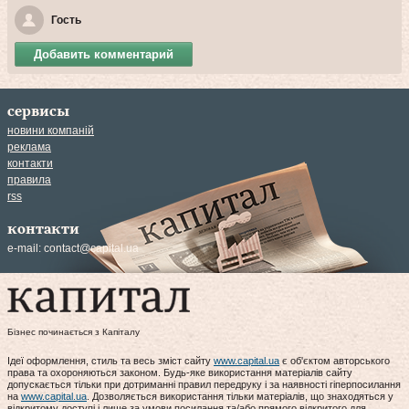
Гость
Добавить комментарий
сервисы
новини компаній
реклама
контакти
правила
rss
контакти
e-mail:
contact@capital.ua
Бізнес починається з Капіталу
Ідеї оформлення, стиль та весь зміст сайту
www.capital.ua
є об'єктом авторського
права та охороняються законом. Будь-яке використання матеріалів сайту
допускається тільки при дотриманні правил передруку і за наявності гіперпосилання
на
www.capital.ua
. Дозволяється використання тільки матеріалів, що знаходяться у
відкритому доступі і лише за умови посилання та/або прямого відкритого для