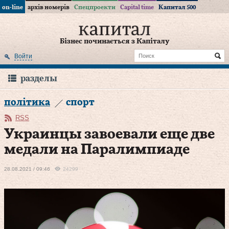
on-line
архів номерів
Спецпроекти
Capital time
Капитал 500
Бізнес починається з Капіталу
Войти
разделы
політика
спорт
RSS
Украинцы завоевали еще две
медали на Паралимпиаде
28.08.2021 / 09:46
24299