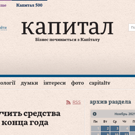
time
Капитал 500
ойти
Бізнес починається з Капіталу
ології
думки
інтереси
фото
capitaltv
архив раздела
RSS
чить средства
Ноябрь
202
 конца года
Пн
Вт
Ср
Чт
П
1
2
3
4
8
9
10
11