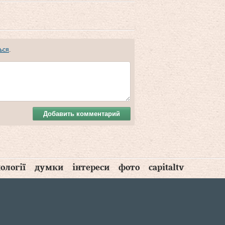
ься
.
Добавить комментарий
ології
думки
інтереси
фото
capitaltv