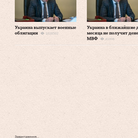
Украина выпускает военные
Украина в ближайшие 
облигации
месяца не получит ден
1028502
МВФ
41006
Завантаження...