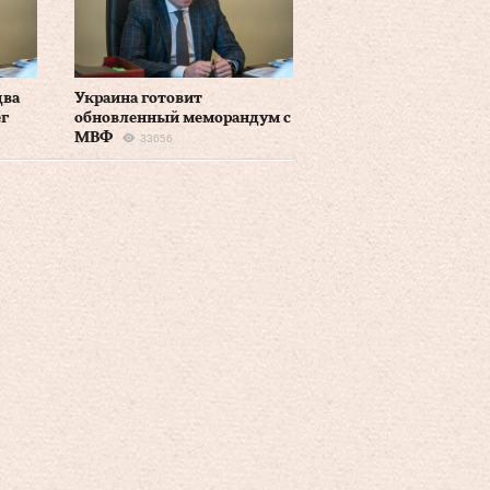
два
Украина готовит
ег
обновленный меморандум с
МВФ
33656