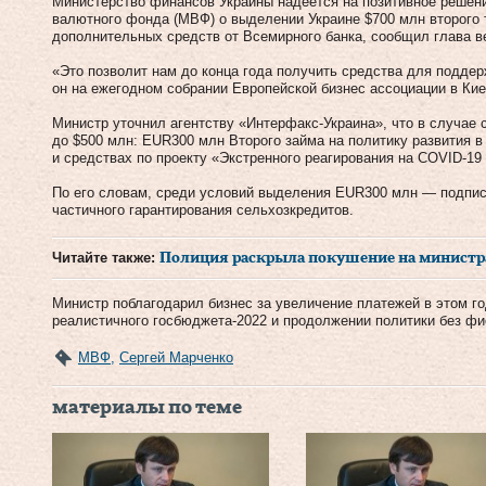
Министерство финансов Украины надеется на позитивное решен
валютного фонда (МВФ) о выделении Украине $700 млн второго т
дополнительных средств от Всемирного банка, сообщил глава в
«Это позволит нам до конца года получить средства для подде
он на ежегодном собрании Европейской бизнес ассоциации в Киев
Министр уточнил агентству «Интерфакс-Украина», что в случае
до $500 млн: EUR300 млн Второго займа на политику развития в
и средствах по проекту «Экстренного реагирования на COVID-19 
По его словам, среди условий выделения EUR300 млн — подпис
частичного гарантирования сельхозкредитов.
Читайте также:
Полиция раскрыла покушение на минист
Министр поблагодарил бизнес за увеличение платежей в этом го
реалистичного госбюджета-2022 и продолжении политики без фи
МВФ
,
Сергей Марченко
материалы по теме