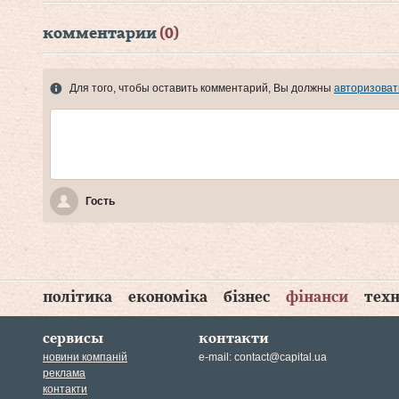
комментарии
(0)
Для того, чтобы оставить комментарий, Вы должны
авторизоват
Гость
політика
економіка
бізнес
фінанси
техн
сервисы
контакти
новини компаній
e-mail:
contact@capital.ua
реклама
контакти