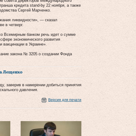
ие совета директоров Международного
ранша кредита stand-by 22 ноября, а также
едомства Сергей Марченко.
ржания ликвидности», — сказал
е в четверг.
 со Всемирным банком речь идет о сумме
 сфере экономического развития
и вакцинации в Украине».
ание закона № 3205 о создании Фонда
ра Лещенко
ду, заверив в намерении добиться принятия
скального давления.
Версия для печати