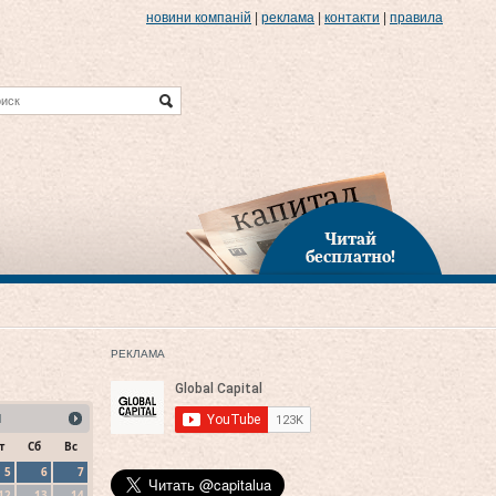
новини компаній
|
реклама
|
контакти
|
правила
Читай
бесплатно!
РЕКЛАМА
1
т
Сб
Вс
5
6
7
12
13
14