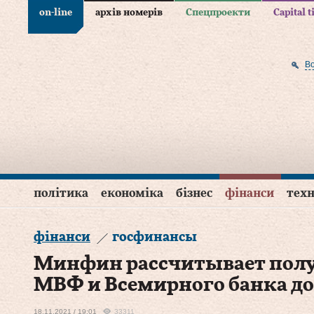
on-line
архів номерів
Спецпроекти
Capital 
В
політика
економіка
бізнес
фінанси
техн
фінанси
госфинансы
Минфин рассчитывает полу
МВФ и Всемирного банка до
18.11.2021 / 19:01
33311