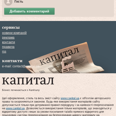
Гость
Добавить комментарий
сервисы
новини компаній
реклама
контакти
правила
rss
контакти
e-mail:
contact@capital.ua
Бізнес починається з Капіталу
Ідеї оформлення, стиль та весь зміст сайту
www.capital.ua
є об'єктом авторського
права та охороняються законом. Будь-яке використання матеріалів сайту
допускається тільки при дотриманні правил передруку і за наявності гіперпосилання
на
www.capital.ua
. Дозволяється використання тільки матеріалів, що знаходяться у
відкритому доступі і лише за умови посилання та/або прямого відкритого для
пошукових систем гіперпосилання на безпосередню адресу матеріалу на