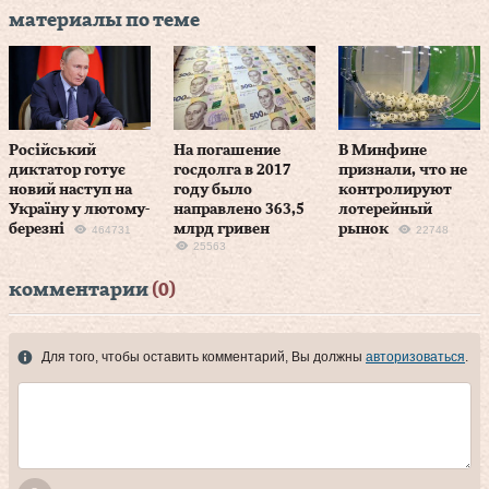
материалы по теме
Російський
На погашение
В Минфине
диктатор готує
госдолга в 2017
признали, что не
новий наступ на
году было
контролируют
Україну у лютому-
направлено 363,5
лотерейный
березні
млрд гривен
рынок
464731
22748
25563
комментарии
(0)
Для того, чтобы оставить комментарий, Вы должны
авторизоваться
.