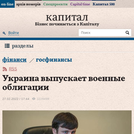
on-line
архів номерів
Спецпроекти
Capital time
Капитал 500
Бізнес починається з Капіталу
Войти
разделы
фінанси
госфинансы
RSS
Украина выпускает военные
облигации
27.02.2022 / 17:44
1028498