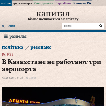
on-line
архів номерів
Спецпроекти
Capital time
Капитал 500
Бізнес починається з Капіталу
Войти
разделы
політика
резонанс
RSS
В Казахстане не работают три
аэропорта
06.01.2022 / 11:44
40257