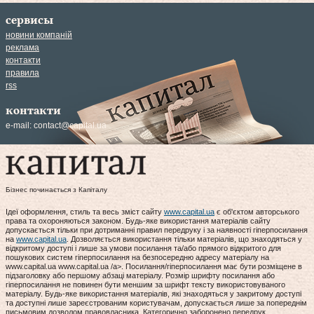
сервисы
новини компаній
реклама
контакти
правила
rss
контакти
e-mail:
contact@capital.ua
Бізнес починається з Капіталу
Ідеї оформлення, стиль та весь зміст сайту
www.capital.ua
є об'єктом авторського
права та охороняються законом. Будь-яке використання матеріалів сайту
допускається тільки при дотриманні правил передруку і за наявності гіперпосилання
на
www.capital.ua
. Дозволяється використання тільки матеріалів, що знаходяться у
відкритому доступі і лише за умови посилання та/або прямого відкритого для
пошукових систем гіперпосилання на безпосередню адресу матеріалу на
www.capital.ua www.capital.ua /a>. Посилання/гіперпосилання має бути розміщене в
підзаголовку або першому абзаці матеріалу. Розмір шрифту посилання або
гіперпосилання не повинен бути меншим за шрифт тексту використовуваного
матеріалу. Будь-яке використання матеріалів, які знаходяться у закритому доступі
та доступні лише зареєстрованим користувачам, допускається лише за попереднім
письмовим дозволом правовласника. Категорично заборонено передрук,