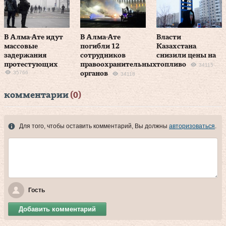
В Алма-Ате идут
В Алма-Ате
Власти
массовые
погибли 12
Казахстана
задержания
сотрудников
снизили цены на
протестующих
правоохранительных
топливо
34115
35766
органов
34118
комментарии
(0)
Для того, чтобы оставить комментарий, Вы должны
авторизоваться
.
Гость
Добавить комментарий