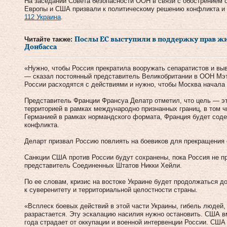
На заседании Совета безопасности ООН в связи с обострением 
Европы и США призвали к политическому решению конфликта и
112 Украина
.
Читайте также:
Послы ЕС выступили в поддержку прав ж
Донбасса
«Нужно, чтобы Россия прекратила вооружать сепаратистов и выв
— сказал постоянный представитель Великобритании в ООН Мэт
России расходятся с действиями и нужно, чтобы Москва начала
Представитель Франции Франсуа Делатр отметил, что цель — эт
территорией в рамках международно признанных границ, в том ч
Германией в рамках нормандского формата, Франция будет сод
конфликта.
Деларт призвал Россию повлиять на боевиков для прекращения 
Санкции США против России будут сохранены, пока Россия не п
представитель Соединенных Штатов Никки Хейли.
По ее словам, кризис на востоке Украине будет продолжаться до
к суверенитету и территориальной целостности страны.
«Всплеск боевых действий в этой части Украины, гибель людей,
разрастается. Эту эскалацию насилия нужно остановить. США вм
года страдает от оккупации и военной интервенции России. СШ