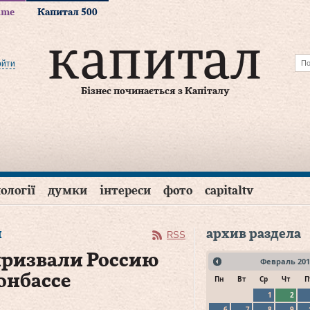
time
Капитал 500
ойти
Бізнес починається з Капіталу
ології
думки
інтереси
фото
capitaltv
я
архив раздела
RSS
призвали Россию
Февраль
201
онбассе
Пн
Вт
Ср
Чт
П
1
2
6
7
8
9