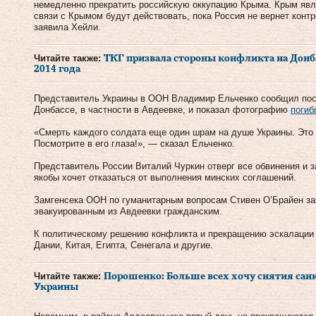
немедленно прекратить российскую оккупацию Крыма. Крым явл
связи с Крымом будут действовать, пока Россия не вернет конт
заявила Хейли.
Читайте также:
ТКГ призвала стороны конфликта на Донб
2014 года
Представитель Украины в ООН Владимир Ельченко сообщил по
Донбассе, в частности в Авдеевке, и показал фотографию
погиб
«Смерть каждого солдата еще один шрам на душе Украины. Это 
Посмотрите в его глаза!», — сказал Ельченко.
Представитель России Виталий Чуркин отверг все обвинения и за
якобы хочет отказаться от выполнения минских соглашений.
Замгенсека ООН по гуманитарным вопросам Стивен О’Брайен за
эвакуированным из Авдеевки гражданским.
К политическому решению конфликта и прекращению эскалации 
Дании, Китая, Египта, Сенегала и другие.
Читайте также:
Порошенко: Больше всех хочу снятия санкц
Украины