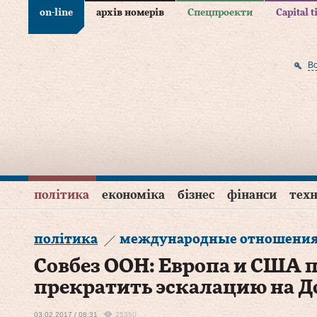
on-line
архів номерів
Спецпроекти
Capital 
В
політика
економіка
бізнес
фінанси
техн
політика
международные отношени
Совбез ООН: Европа и США 
прекратить эскалацию на Д
03.02.2017 / 08:31
25350