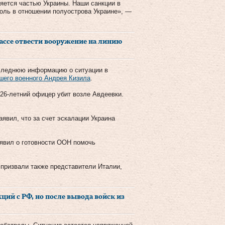
яется частью Украины. Наши санкции в
роль в отношении полуострова Украине», —
ассе отвести вооружение на линию
следнюю информацию о ситуации в
шего военного Андрея Кизила
.
26-летний офицер убит возле Авдеевки.
явил, что за счет эскалации Украина
явил о готовности ООН помочь
призвали также представители Италии,
ий с РФ, но после вывода войск из