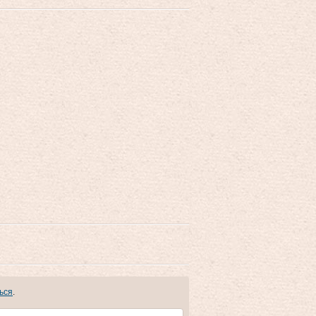
ься
.