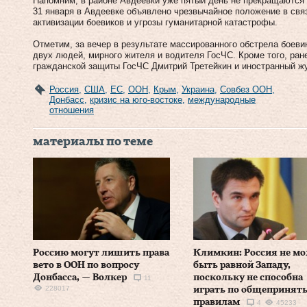
Напомним, в районе Авдеевки уже пятый день не прекращаются 
31 января в Авдеевке объявлено чрезвычайное положение в связ
активизации боевиков и угрозы гуманитарной катастрофы.
Отметим, за вечер в результате массированного обстрела боеви
двух людей, мирного жителя и водителя ГосЧС. Кроме того, ра
гражданской защиты ГосЧС Дмитрий Третейкин и иностранный ж
Россия
,
США
,
ЕС
,
ООН
,
Крым
,
Украина
,
Совбез ООН
,
Донбасс
,
кризис на юго-востоке
,
международные
отношения
материалы по теме
Россию могут лишить права
Климкин: Россия не м
вето в ООН по вопросу
быть равной Западу,
Донбасса, — Волкер
поскольку не способна
11
228017
играть по общепринят
правилам
4
45233