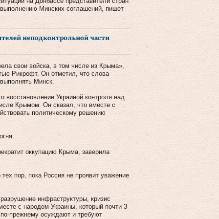
ситуации на Донбассе представители стран
 выполнению Минских соглашений, пишет
ителей неподконтрольной части
ела свои войска, в том числе из Крыма»,
ью Рикрофт. Он отметил, что слова
 выполнять Минск.
о восстановление Украиной контроля над
исле Крымом. Он сказал, что вместе с
ействовать политическому решению
огня.
рекратит оккупацию Крыма, заверила
 тех пор, пока Россия не проявит уважение
 разрушение инфраструктуры, кризис
есте с народом Украины, который почти 3
А по-прежнему осуждают и требуют