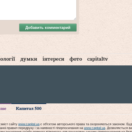
Добавить комментарий
ології
думки
інтереси
фото
capitaltv
time
Капитал 500
 зміст сайту
www.capital.ua
є об'єктом авторського права та охороняються законом. Буд
анні правил передруку і за наявності гіперпосилання на
www.capital.ua
. Дозволяється ви
мови посилання та/або прямого відкритого для пошукових систем гіперпосилання на без