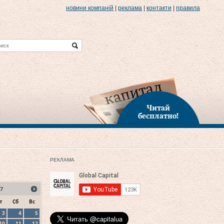
новини компаній
|
реклама
|
контакти
|
правила
Читай
бесплатно!
РЕКЛАМА
7
т
Сб
Вс
3
4
5
10
11
12