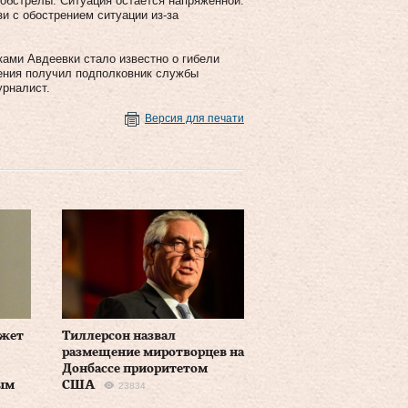
обстрелы. Ситуация остается напряженной.
и с обострением ситуации из-за
ками Авдеевки стало известно о гибели
нения получил подполковник службы
урналист.
Версия для печати
ожет
Тиллерсон назвал
размещение миротворцев на
Донбассе приоритетом
ым
США
23834