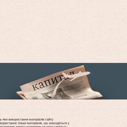
ь-яке використання матеріалів сайту
користання тільки матеріалів, що знаходяться у
посередню адресу матеріалу на www.capital.ua