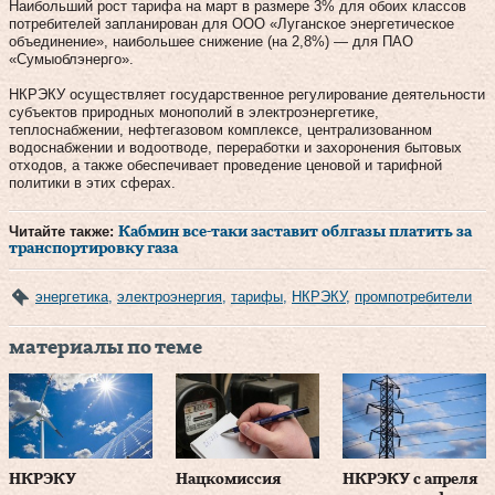
Наибольший рост тарифа на март в размере 3% для обоих классов
потребителей запланирован для ООО «Луганское энергетическое
объединение», наибольшее снижение (на 2,8%) — для ПАО
«Сумыоблэнерго».
НКРЭКУ осуществляет государственное регулирование деятельности
субъектов природных монополий в электроэнергетике,
теплоснабжении, нефтегазовом комплексе, централизованном
водоснабжении и водоотводе, переработки и захоронения бытовых
отходов, а также обеспечивает проведение ценовой и тарифной
политики в этих сферах.
Читайте также:
Кабмин все-таки заставит облгазы платить за
транспортировку газа
энергетика
,
электроэнергия
,
тарифы
,
НКРЭКУ
,
промпотребители
материалы по теме
НКРЭКУ
Нацкомиссия
НКРЭКУ с апреля