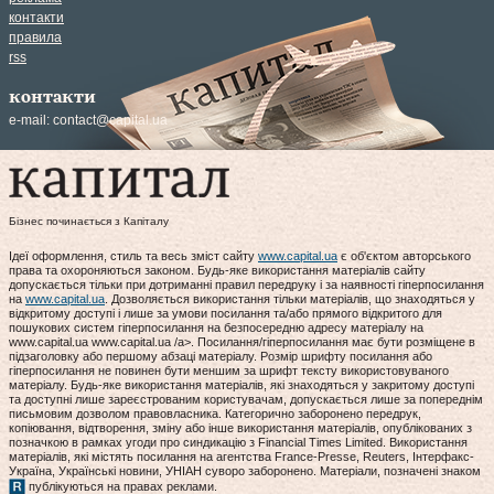
контакти
правила
rss
контакти
e-mail:
contact@capital.ua
Бізнес починається з Капіталу
Ідеї оформлення, стиль та весь зміст сайту
www.capital.ua
є об'єктом авторського
права та охороняються законом. Будь-яке використання матеріалів сайту
допускається тільки при дотриманні правил передруку і за наявності гіперпосилання
на
www.capital.ua
. Дозволяється використання тільки матеріалів, що знаходяться у
відкритому доступі і лише за умови посилання та/або прямого відкритого для
пошукових систем гіперпосилання на безпосередню адресу матеріалу на
www.capital.ua www.capital.ua /a>. Посилання/гіперпосилання має бути розміщене в
підзаголовку або першому абзаці матеріалу. Розмір шрифту посилання або
гіперпосилання не повинен бути меншим за шрифт тексту використовуваного
матеріалу. Будь-яке використання матеріалів, які знаходяться у закритому доступі
та доступні лише зареєстрованим користувачам, допускається лише за попереднім
письмовим дозволом правовласника. Категорично заборонено передрук,
копіювання, відтворення, зміну або інше використання матеріалів, опублікованих з
позначкою в рамках угоди про синдикацію з Financial Times Limited. Використання
матеріалів, які містять посилання на агентства France-Presse, Reuters, Інтерфакс-
Україна, Українські новини, УНІАН суворо заборонено. Матеріали, позначені знаком
публікуються на правах реклами.