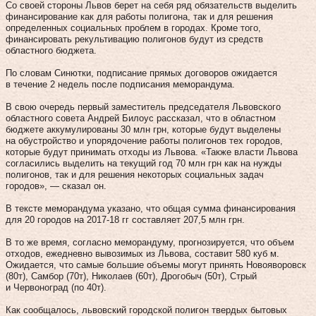
Со своей стороны Львов берет на себя ряд обязательств выделить
финансирование как для работы полигона, так и для решения
определенных социальных проблем в городах. Кроме того,
финансировать рекультивацию полигонов будут из средств
областного бюджета.
По словам Синютки, подписание прямых договоров ожидается
в течение 2 недель после подписания меморандума.
В свою очередь первый заместитель председателя Львовского
областного совета Андрей Билоус рассказал, что в областном
бюджете аккумулированы 30 млн грн, которые будут выделены
на обустройство и упорядочение работы полигонов тех городов,
которые будут принимать отходы из Львова. «Также власти Львова
согласились выделить на текущий год 70 млн грн как на нужды
полигонов, так и для решения некоторых социальных задач
городов», — сказал он.
В тексте меморандума указано, что общая сумма финансирования
для 20 городов на 2017-18 гг составляет 207,5 млн грн.
В то же время, согласно меморандуму, прогнозируется, что объем
отходов, ежедневно вывозимых из Львова, составит 580 куб м.
Ожидается, что самые большие объемы могут принять Новояворовск
(80т), Самбор (70т), Николаев (60т), Дрогобыч (50т), Стрый
и Червоноград (по 40т).
Как сообщалось, львовский городской полигон твердых бытовых