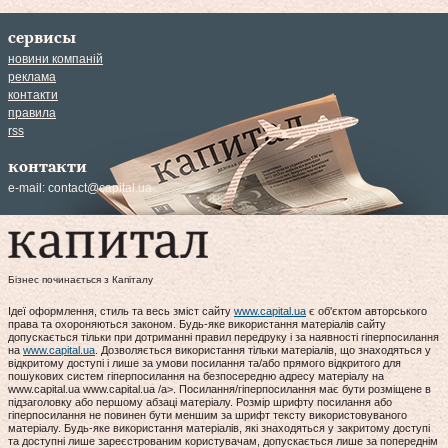
сервисы
новини компаній
реклама
контакти
правила
rss
контакти
e-mail:
contact@capital.ua
Бізнес починається з Капіталу
Ідеї оформлення, стиль та весь зміст сайту
www.capital.ua
є об'єктом авторського
права та охороняються законом. Будь-яке використання матеріалів сайту
допускається тільки при дотриманні правил передруку і за наявності гіперпосилання
на
www.capital.ua
. Дозволяється використання тільки матеріалів, що знаходяться у
відкритому доступі і лише за умови посилання та/або прямого відкритого для
пошукових систем гіперпосилання на безпосередню адресу матеріалу на
www.capital.ua www.capital.ua /a>. Посилання/гіперпосилання має бути розміщене в
підзаголовку або першому абзаці матеріалу. Розмір шрифту посилання або
гіперпосилання не повинен бути меншим за шрифт тексту використовуваного
матеріалу. Будь-яке використання матеріалів, які знаходяться у закритому доступі
та доступні лише зареєстрованим користувачам, допускається лише за попереднім