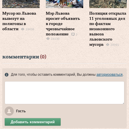
Мусор из Львова
Мэр Львова
Полиция открыла
вывезут на
просит объявить
11 уголовных дел
полигоны в
в городе
по фактам
области
чрезвычайное
незаконного
19436
положение
вывоза
2
24130
львовского
мусора
20091
комментарии
(0)
Для того, чтобы оставить комментарий, Вы должны
авторизоваться
.
Гость
Добавить комментарий