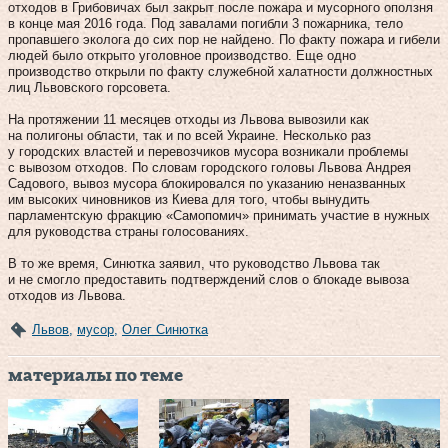
отходов в Грибовичах был закрыт после пожара и мусорного оползня
в конце мая 2016 года. Под завалами погибли 3 пожарника, тело
пропавшего эколога до сих пор не найдено. По факту пожара и гибели
людей было открыто уголовное производство. Еще одно
производство открыли по факту служебной халатности должностных
лиц Львовского горсовета.
На протяжении 11 месяцев отходы из Львова вывозили как
на полигоны области, так и по всей Украине. Несколько раз
у городских властей и перевозчиков мусора возникали проблемы
с вывозом отходов. По словам городского головы Львова Андрея
Садового, вывоз мусора блокировался по указанию неназванных
им высоких чиновников из Киева для того, чтобы вынудить
парламентскую фракцию «Самопомич» принимать участие в нужных
для руководства страны голосованиях.
В то же время, Синютка заявил, что руководство Львова так
и не смогло предоставить подтверждений слов о блокаде вывоза
отходов из Львова.
Львов
,
мусор
,
Олег Синютка
материалы по теме