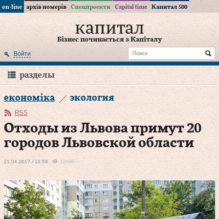
on-line
архів номерів
Спецпроекти
Capital time
Капитал 500
Бізнес починається з Капіталу
Войти
разделы
економіка
экология
RSS
Отходы из Львова примут 20
городов Львовской области
21.04.2017 / 13:59
16690