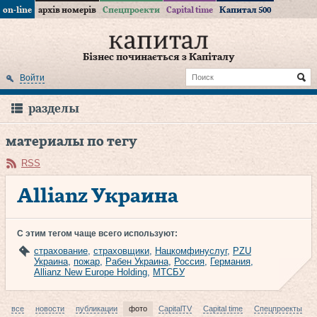
on-line
архів номерів
Спецпроекти
Capital time
Капитал 500
Бізнес починається з Капіталу
Войти
разделы
материалы по тегу
RSS
Allianz Украина
С этим тегом чаще всего используют:
страхование
,
страховщики
,
Нацкомфинуслуг
,
PZU
Украина
,
пожар
,
Рабен Украина
,
Россия
,
Германия
,
Allianz New Europe Holding
,
МТСБУ
все
новости
публикации
фото
CapitalTV
Capital time
Спецпроекты