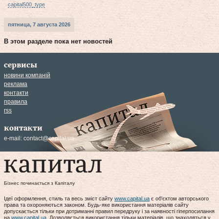
capital500_type
пятница, 7 августа 2026
В этом разделе пока нет новостей
сервисы
новини компаній
реклама
контакти
правила
rss
контакти
e-mail:
contact@capital.ua
Бізнес починається з Капіталу
Ідеї оформлення, стиль та весь зміст сайту
www.capital.ua
є об'єктом авторського
права та охороняються законом. Будь-яке використання матеріалів сайту
допускається тільки при дотриманні правил передруку і за наявності гіперпосилання
на
www.capital.ua
. Дозволяється використання тільки матеріалів, що знаходяться у