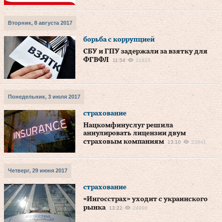
Вторник, 8 августа 2017
борьба с коррупцией
СБУ и ГПУ задержали за взятку для
ФГВФЛ
11:54
21815
Понедельник, 3 июля 2017
страхование
Нацкомфинуслуг решила
аннулировать лицензии двум
страховым компаниям
13:10
23841
Четверг, 29 июня 2017
страхование
«Ингосстрах» уходит с украинского
рынка
13:22
24998