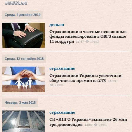
capital500_type
Среда, 4 декабря 2019
деньги
Страховщики и частные пенсионные
фонды инвестировали в ОВГЗ свыше
11 млрд грн
13:47
10182
Среда, 12 сентября 2018
страхование
Страховщики Украины увеличили
сбор чистых премий на 24%
15:25
21991
Четверг, 3 мая 2018
страхование
СК «ИНГО Украина» выплатит 26 млн
грн дивидендов
13:50
25557