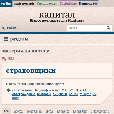
on-line
архів номерів
Спецпроекти
Capital time
Капитал 500
Бізнес починається з Капіталу
Войти
разделы
материалы по тегу
RSS
страховщики
С этим тегом чаще всего используют:
страхование
,
Нацкомфинуслуг
,
МТСБУ
,
ОСАГО
,
автогражданка
,
выплаты
,
лицензии
,
банки
,
финуслуги
,
авто
все
новости
публикации
фото
CapitalTV
Capital time
Спецпроекты