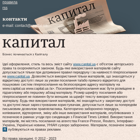
правила
rss
контакти
e-mail:
contact@capital.ua
Бізнес починається з Капіталу
Ідеї оформлення, стиль та весь зміст сайту
www.capital.ua
є об'єктом авторського
права та охороняються законом. Будь-яке використання матеріалів сайту
допускається тільки при дотриманні правил передруку і за наявності гіперпосилання
на
www.capital.ua
. Дозволяється використання тільки матеріалів, що знаходяться у
відкритому доступі і лише за умови посилання та/або прямого відкритого для
пошукових систем гіперпосилання на безпосередню адресу матеріалу на
www.capital.ua www.capital.ua /a>. Посилання/гіперпосилання має бути розміщене в
підзаголовку або першому абзаці матеріалу. Розмір шрифту посилання або
гіперпосилання не повинен бути меншим за шрифт тексту використовуваного
матеріалу. Будь-яке використання матеріалів, які знаходяться у закритому доступі
та доступні лише зареєстрованим користувачам, допускається лише за попереднім
письмовим дозволом правовласника. Категорично заборонено передрук,
копіювання, відтворення, зміну або інше використання матеріалів, опублікованих з
позначкою в рамках угоди про синдикацію з Financial Times Limited. Використання
матеріалів, які містять посилання на агентства France-Presse, Reuters, Інтерфакс-
Україна, Українські новини, УНІАН суворо заборонено. Матеріали, позначені знаком
публікуються на правах реклами.
Всі права захищені. © 2012 - 2023