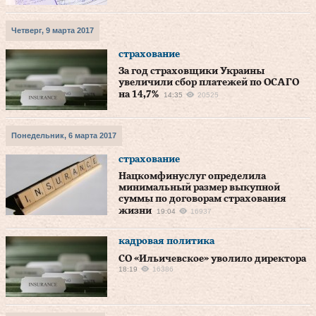
Четверг, 9 марта 2017
страхование
За год страховщики Украины
увеличили сбор платежей по ОСАГО
на 14,7%
14:35
20525
Понедельник, 6 марта 2017
страхование
Нацкомфинуслуг определила
минимальный размер выкупной
суммы по договорам страхования
жизни
19:04
16937
кадровая политика
СО «Ильичевское» уволило директора
18:19
16386