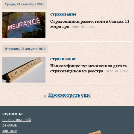
Среда, 21 сентября 2016
страхование
Страховщики разместили в банках 11
млрд грн
20:56
22903
Вторник, 23 августа 2016
страхование
Нацкомфинуслуг исключила десять
страховщиков из реестра
16:20
28963
Просмотреть еще
сервисы
новини компаній
реклама
контакти