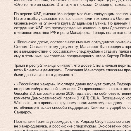
«Это то, что он сказал. Это то, что я сказал. Очевидно, такова 
По версии ФБР, именно Манафорт мог быть связующим звеном 
На это якобы указывают тесные связи политтехнолога с Олегом
бизнесменом из ближнего круга Владимира Путина. По данным Th
сотрудники ФБР без предупреждения явились в дом Дерипаски в
о «вмешательстве» РФ и роли Манафорта. Теперь политтехноло
• Шпионское досье, составленное бывшим сотрудником британс
Стилом. Согласно этому документу, Манафорт был координаторо
во взаимодействии с российскими спецслужбами ставить палки 
ему в этом бывший советник предвыборного штаба Картер Пейд
Трамп и республиканцы считают, что досье Стила нельзя верить
штаб Клинтон и демократы. Показания Манафорта способны прол
были данные из этого документа.
• «Российские хакеры». Мюллера давно волнует фигура Роджер
во время избирательной кампании. Он признавался в контактах 
Guccifer 2.0, который в июне 2016 года взял на себя ответствен
комитета Демократической партии (НКДП) США. Похищенную ко
WikiLeaks, что привело к крупному политическому скандалу — 
истеблишмент искал способы поддержать Клинтон в ущерб ее со
Сандерсу.
Противники Трампа утверждают, что Роджер Стоун заранее знал о
не хакер-одиночка, а российские спецслужбы. Экс-советник отр
друг и бизнес-партнер — может рассказать правоохранителям, к