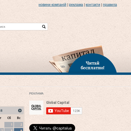
новини компаній
|
реклама
|
контакти
|
правила
Читай
бесплатно!
РЕКЛАМА
18
т
Сб
Вс
1
2
7
8
9