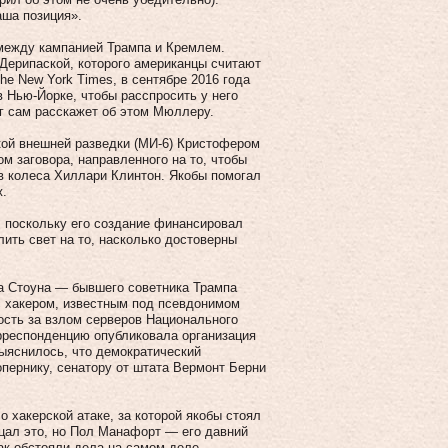
наша позиция».
между кампанией Трампа и Кремлем.
 Дерипаской, которого американцы считают
e New York Times, в сентябре 2016 года
 Нью-Йорке, чтобы расспросить у него
г сам расскажет об этом Мюллеру.
кой внешней разведки (МИ-6) Кристофером
м заговора, направленного на то, чтобы
в колеса Хиллари Клинтон. Якобы помогал
ж.
, поскольку его создание финансировал
ить свет на то, насколько достоверны
а Стоуна — бывшего советника Трампа
с хакером, известным под псевдонимом
ность за взлом серверов Национального
рреспонденцию опубликовала организация
выяснилось, что демократический
пернику, сенатору от штата Вермонт Берни
 хакерской атаке, за которой якобы стоял
ицал это, но Пол Манафорт — его давний
ак обстояли дела на самом деле.