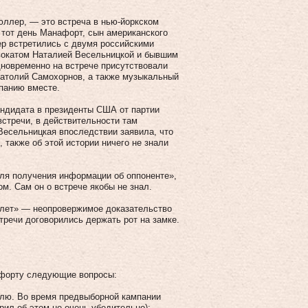
юллер, — это встреча в нью-йоркском
В тот день Манафорт, сын американского
р встретились с двумя российскими
окатом Наталией Весельницкой и бывшим
новременно на встрече присутствовали
натолий Самохорнов, а также музыкальный
мпанию вместе.
ндидата в президенты США от партии
встречи, в действительности там
Весельницкая впоследствии заявила, что
 также об этой истории ничего не знали
для получения информации об оппоненте»,
м. Сам он о встрече якобы не знал.
олет» — неопровержимое доказательство
стречи договорились держать рот на замке.
афорту следующие вопросы:
млю. Во время предвыборной кампании
рил об этом не очень убедительно):