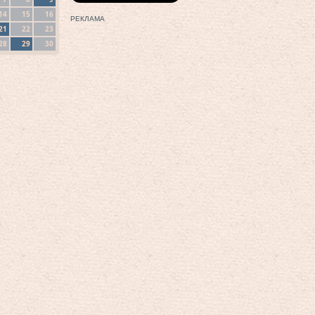
14
15
16
РЕКЛАМА
21
22
23
28
29
30