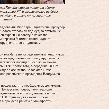
олог Пол Манафорт пошел на сделку
тельство РФ в американские выборы.
ем ждали в стане оппозиции. Что
дствием?
ледования Мюллера. Однако спецпрокурор
хнолога отправили под суд за отмывание
ов Украины и работу в качестве
ким образом Мюллер хотел надавить
отрудничать со следствием
 он мог быть непосредственным участником
оторые предлагали миллиардеру помощь
иттехнолог посещал Россию не менее
ями РФ. Кроме того, в середине 2000-х
ждало агентство Associated Press,
есов российского президента Владимира
, предоставлять необходимые документы,
 Неизвестно, почему политтехнолог
едениями он готов поделиться и что
 с РФ. Однако уже сейчас можно
т в процессе работы с Манафортом.