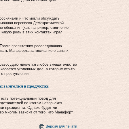
россиянами и что могли обсуждать
оманная переписка Демократической
ие обещания (как, например, смягчение
 какую роль в этих контактах играл
 Трамп препятствия расследованию
овать Манафорта за молчание о связях
правосудию является любое вмешательство
касается уголовных дел, в которых кто-то
 о преступлении.
ы за иголки в продуктах
 есть потенциальный повод для
дставителей по итогам ноябрьских
ки президента. Однако будет ли
во многом зависит от того, что Манафорт
Версия для печати