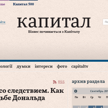
time
Капитал 500
ойти
Бізнес починається з Капіталу
ології
думки
інтереси
фото
capitaltv
архив раздела
RSS
со следствием. Как
Сентябрь
20
дьбе Дональда
Пн
Вт
Ср
Чт
П
3
4
5
6