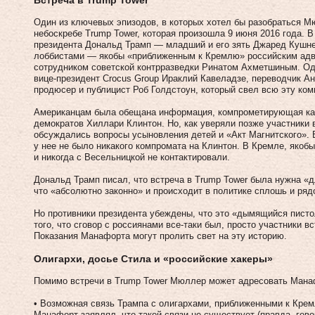
Один из ключевых эпизодов, в которых хотел бы разобраться М
небоскребе Trump Tower, которая произошла 9 июня 2016 года. 
президента Дональд Трамп — младший и его зять Джаред Кушне
лоббистами — якобы «приближенным к Кремлю» российским адв
сотрудником советской контрразведки Ринатом Ахметшиным. Од
вице-президент Crocus Group Ираклий Кавеладзе, переводчик А
продюсер и публицист Роб Голдстоун, который свел всю эту ко
Американцам была обещана информация, компрометирующая ка
демократов Хиллари Клинтон. Но, как уверяли позже участники 
обсуждались вопросы усыновления детей и «Акт Магнитского». 
у нее не было никакого компромата на Клинтон. В Кремле, якобы,
и никогда с Весельницкой не контактировали.
Дональд Трамп писал, что встреча в Trump Tower была нужна «
что «абсолютно законно» и происходит в политике сплошь и рядо
Но противники президента убеждены, что это «дымящийся пист
того, что сговор с россиянами все-таки был, просто участники в
Показания Манафорта могут пролить свет на эту историю.
Олигархи, досье Стила и «российские хакеры»
Помимо встречи в Trump Tower Мюллер может адресовать Ман
• Возможная связь Трампа с олигархами, приближенными к Кре
Манафорт заявлял, что такой связи не существует (правда, гово