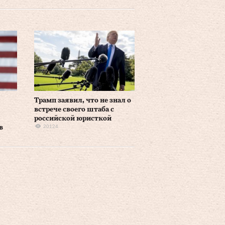
Трамп заявил, что не знал о
встрече своего штаба с
российской юристкой
20124
в