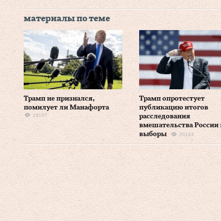
материалы по теме
Трамп не признался,
Трамп опротестует
помилует ли Манафорта
публикацию итогов
19107
расследования
вмешательства России 
выборы
20193