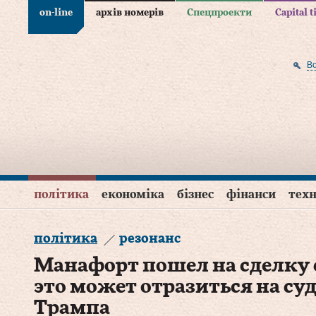
on-line
архів номерів
Спецпроекти
Capital 
В
політика
економіка
бізнес
фінанси
техн
політика
резонанс
Манафорт пошел на сделку 
это может отразиться на су
Трампа