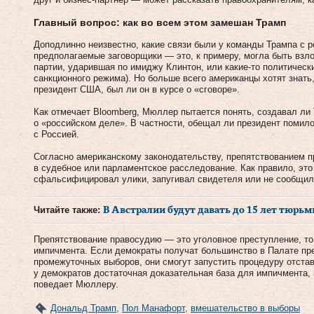
Главный вопрос: как во всем этом замешан Трамп
Доподлинно неизвестно, какие связи были у команды Трампа с 
предполагаемые заговорщики — это, к примеру, могла быть взл
партии, ударившая по имиджу Клинтон, или какие-то политическ
санкционного режима). Но больше всего американцы хотят знать,
президент США, был ли он в курсе о «сговоре».
Как отмечает Bloomberg, Мюллер пытается понять, создавал ли
о «российском деле». В частности, обещал ли президент помил
с Россией.
Согласно американскому законодательству, препятствованием 
в судебное или парламентское расследование. Как правило, это 
сфальсифицировал улики, запугивал свидетеля или не сообщил
Читайте также:
В Австралии будут давать до 15 лет тюрьм
Препятствование правосудию — это уголовное преступление, то
импичмента. Если демократы получат большинство в Палате пре
промежуточных выборов, они смогут запустить процедуру отстав
у демократов достаточная доказательная база для импичмента, 
поведает Мюллеру.
Дональд Трамп
,
Пол Манафорт
,
вмешательство в выборы