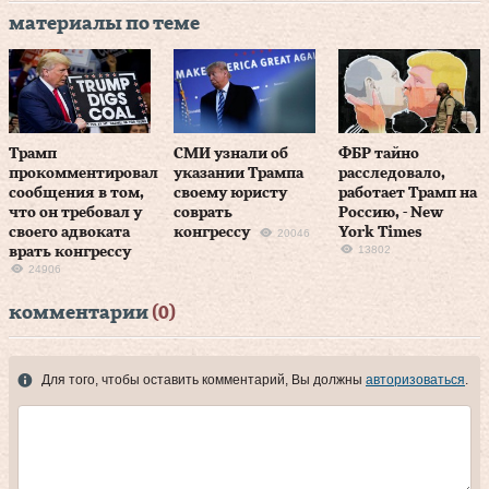
материалы по теме
Трамп
СМИ узнали об
ФБР тайно
прокомментировал
указании Трампа
расследовало,
сообщения в том,
своему юристу
работает Трамп на
что он требовал у
соврать
Россию, - New
своего адвоката
конгрессу
York Times
20046
13802
врать конгрессу
24906
комментарии
(0)
Для того, чтобы оставить комментарий, Вы должны
авторизоваться
.