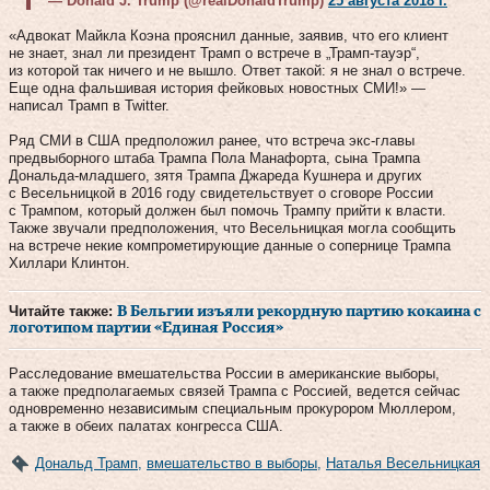
— Donald J. Trump (@realDonaldTrump)
25 августа 2018 г.
«Адвокат Майкла Коэна прояснил данные, заявив, что его клиент
не знает, знал ли президент Трамп о встрече в „Трамп-тауэр“,
из которой так ничего и не вышло. Ответ такой: я не знал о встрече.
Еще одна фальшивая история фейковых новостных СМИ!» —
написал Трамп в Twitter.
Ряд СМИ в США предположил ранее, что встреча экс-главы
предвыборного штаба Трампа Пола Манафорта, сына Трампа
Дональда-младшего, зятя Трампа Джареда Кушнера и других
с Весельницкой в 2016 году свидетельствует о сговоре России
с Трампом, который должен был помочь Трампу прийти к власти.
Также звучали предположения, что Весельницкая могла сообщить
на встрече некие компрометирующие данные о сопернице Трампа
Хиллари Клинтон.
Читайте также:
В Бельгии изъяли рекордную партию кокаина с
логотипом партии «Единая Россия»
Расследование вмешательства России в американские выборы,
а также предполагаемых связей Трампа с Россией, ведется сейчас
одновременно независимым специальным прокурором Мюллером,
а также в обеих палатах конгресса США.
Дональд Трамп
,
вмешательство в выборы
,
Наталья Весельницкая