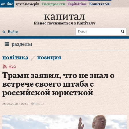
on-line
архів номерів
Спецпроекти
Capital time
Капитал 500
Бізнес починається з Капіталу
Войти
разделы
політика
позиция
RSS
Трамп заявил, что не знал о
встрече своего штаба с
российской юристкой
25.08.2018 / 15:53
20122