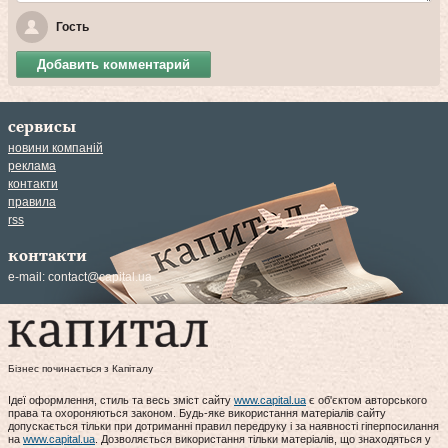
Гость
Добавить комментарий
сервисы
новини компаній
реклама
контакти
правила
rss
контакти
e-mail:
contact@capital.ua
Бізнес починається з Капіталу
Ідеї оформлення, стиль та весь зміст сайту
www.capital.ua
є об'єктом авторського
права та охороняються законом. Будь-яке використання матеріалів сайту
допускається тільки при дотриманні правил передруку і за наявності гіперпосилання
на
www.capital.ua
. Дозволяється використання тільки матеріалів, що знаходяться у