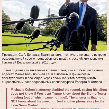
Президент США Дональд Трамп заявил, что ничего не знал о встрече
руководителей своего предвыборного штаба с российским юристом
Натальей Весельницкой в 2016 году.
Трамп сделал это заявление в связи с тем, что его бывший личный
адвокат Майкл Коэн признал себя виновным в финансовых
преступлениях и пообещал через своих юристов сотрудничать
с «российским расследованием» спецпрокурора Роберта Мюллера.
Michaels Cohen’s attorney clarified the record, saying his client
does not know if President Trump knew about the Trump Tower
meeting (out of which came nothing!). The answer is that I did
NOT know about the meeting. Just another phony story by the
Fake News Media!