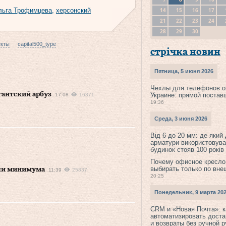
14
15
16
17
льга Трофимцева
,
херсонский
21
22
23
24
28
29
30
екты
capital500_type
стрічка новин
Пятница, 5 июня 2026
Чехлы для телефонов о
антский арбуз
Украине: прямой постав
17:08
16371
19:36
Среда, 3 июня 2026
Від 6 до 20 мм: де який
арматури використовува
будинок стояв 100 років
Почему офисное кресло
выбирать только по вне
гли минимума
11:39
25837
20:25
Понедельник, 9 марта 20
CRM и «Новая Почта»: к
автоматизировать доста
и возвраты без ручной 