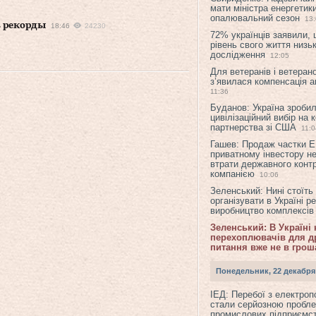
мати міністра енергетик
опалювальний сезон
13
ь рекорды
18:46
24230
72% українців заявили,
рівень свого життя низьк
дослідження
12:05
Для ветеранів і ветерано
з’явилася компенсація а
11:36
Буданов: Україна зроби
цивілізаційний вибір на 
партнерства зі США
11:0
Гашев: Продаж частки 
приватному інвестору н
втрати державного конт
компанією
10:06
Зеленський: Нині стоїть
організувати в Україні р
виробництво комплексі
Зеленський: В Україні
перехоплювачів для др
питання вже не в грош
Понедельник, 22 декабря
ІЕД: Перебої з електро
стали серйозною пробл
промислових підприємст