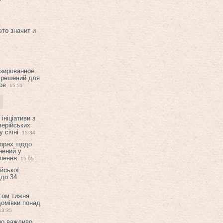
это значит и
изированное
 решений для
ов
15:51
ініціативи з
лерійських
 січні
15:34
ворах щодо
нений у
ішення
15:05
ійської
 до 34
гом тижня
домівки понад
13:35
но важливо