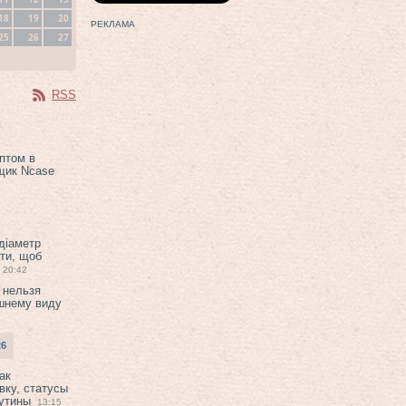
18
19
20
РЕКЛАМА
25
26
27
RSS
птом в
щик Ncase
 діаметр
ти, щоб
20:42
 нельзя
шнему виду
26
ак
вку, статусы
рутины
13:15