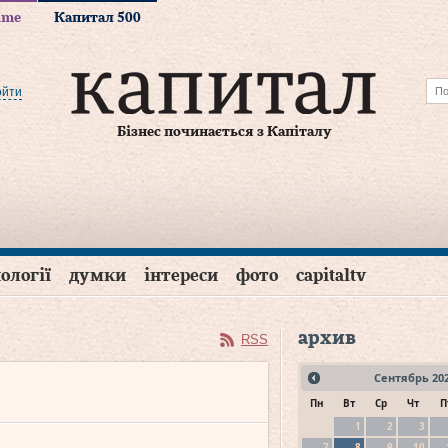
time
Капитал 500
ойти
Бізнес починається з Капіталу
ології
думки
інтереси
фото
capitaltv
архив
RSS
Сентябрь
20
Пн
Вт
Ср
Чт
П
1
2
3
7
8
9
10