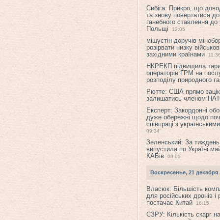
Сибіга: Прикро, що дово
та знову повертатися до
ганебного ставлення до 
Польщі
12:05
мішустін доручів міноб
розірвати низку військов
західними країнами
11:3
НКРЕКП підвищила тар
операторів ГРМ на послу
розподілу природного га
Рютте: США прямо зацік
залишатись членом НА
Експерт: Закордонні обо
дуже обережні щодо поч
співпраці з українським
09:34
Зеленський: За тиждень
випустила по Україні ма
КАБів
09:05
Воскресенье, 21 декабря 
Власюк: Більшість ком
для російських дронів і 
постачає Китай
16:15
СЗРУ: Кількість скарг н