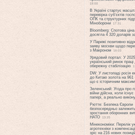
18:00
В Україні стартує масшт
перевірка суб’єктів гос
ОПК та структурних підр
Міноборони
17:31
Bloomberg: Спотова ціна
досягла 4 320 доларів з
У Парижі позитивно відр
заяву москви щодо перег
з Макроном
16:03
Урядовий портал: У 2025
український ринок праці
обережну стабілізацію
1
DW: У листопаді росія 
до Китаю золота на 961 
що є історичним макси
Зеленський: Угода про 
війни дійсна, коли існує
папері, а реально викон
Рютте: Безпека Європи
безпосередньо залежить
зростання оборонних вит
НАТО
13:35
Мінекономіки: Перелік у
агротехніки з компенсац
зріс на 216 нових позиці