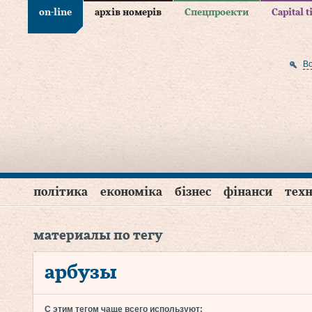
on-line
архів номерів
Спецпроекти
Capital 
В
політика
економіка
бізнес
фінанси
техн
материалы по тегу
арбузы
С этим тегом чаще всего используют: