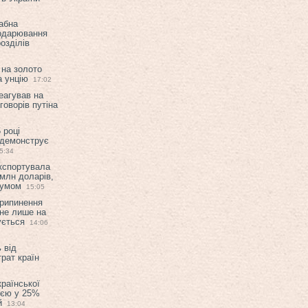
абна
подарювання
озділів
 на золото
а унцію
17:02
еагував на
оворів путіна
 році
 демонструє
5:34
експортувала
млн доларів,
мумом
15:05
припинення
 не лише на
ується
14:06
 від
рат країн
країнської
ією у 25%
й
13:04