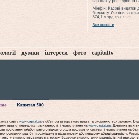
зарплат у росії зросла 
Мінфін: Касові видатки
бюджету України за лис
374,1 млрд грн
10:05
Все новости
ології
думки
інтереси
фото
capitaltv
time
Капитал 500
 зміст сайту
www.capital.ua
є об'єктом авторського права та охороняються законом. Буд
анні правил передруку і за наявності гіперпосилання на
www.capital.ua
. Дозволяється ви
мови посилання та/або прямого відкритого для пошукових систем гіперпосилання на без
гіперпосилання має бути розміщене в підзаголовку або першому абзаці матеріалу. Розм
ексту використовуваного матеріалу. Будь-яке використання матеріалів, які знаходять