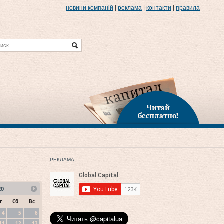
новини компаній
|
реклама
|
контакти
|
правила
Читай
бесплатно!
РЕКЛАМА
20
т
Сб
Вс
4
5
6
11
12
13