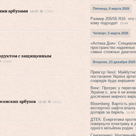
Пятница, 6 марта 2026
ими арбузами
19:05
17601
Размер 205/55 R16: что 
кому подходит
15:44
Четверг, 5 марта 2026
«Аптека Дня»: Специал
пространство надежных
самых сложных диагноз
продуктом с защищенным
61996
Вторник, 23 декабря 2025
Прем’єр Чехії: Майбутнє 
постачання Україні арти
снарядів буде вирішене у
Венс: Прогрес у перего
України є, але я не впев
досягненні мирного вир
рсонских арбузов
13:38
22211
Bloomberg: Вартість рос
експортної нафти впала
доларів за барель
14:06
ДТЕК: Енергетики протя
повернули електрику в 
одного мільйона родин
Свириденко: Надзвичай