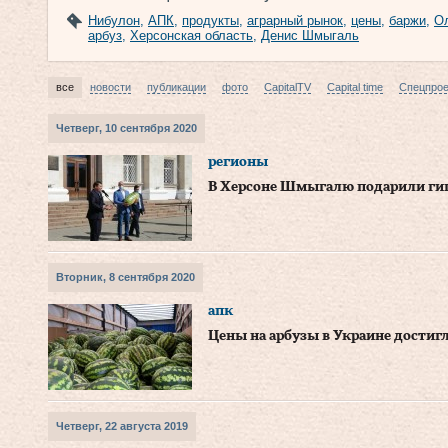
Нибулон
,
АПК
,
продукты
,
аграрный рынок
,
цены
,
баржи
,
О
арбуз
,
Херсонская область
,
Денис Шмыгаль
все
новости
публикации
фото
CapitalTV
Capital time
Спецпро
Четверг, 10 сентября 2020
регионы
В Херсоне Шмыгалю подарили гиг
Вторник, 8 сентября 2020
апк
Цены на арбузы в Украине дости
Четверг, 22 августа 2019