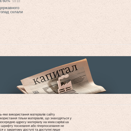
на 60%
13:10
 державного
топад склали
ь-яке використання матеріалів сайту
користання тільки матеріалів, що знаходяться у
посередню адресу матеріалу на www.capital.ua
ір шрифту посилання або гіперпосилання не
ся у закритому доступі та доступні лише