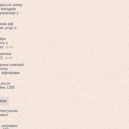
диться знову
 випадків
українців у
орони рф
их угод із
6
ифи
ги з
зу
11:04
авлені
ТО
10:06
ронні компанії
атку
и зброярами
 росія
йже 1200
2025
плектуючих
ракет
а затримки