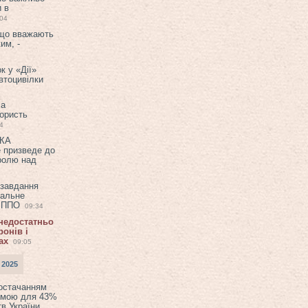
и в
:04
 що вважають
им, -
к у «Дії»
втоцивілки
ла
користь
4
ЕКА
е призведе до
ролю над
 завдання
еальне
в ППО
09:34
 недостатньо
онів і
ах
09:05
 2025
постачанням
емою для 43%
в України