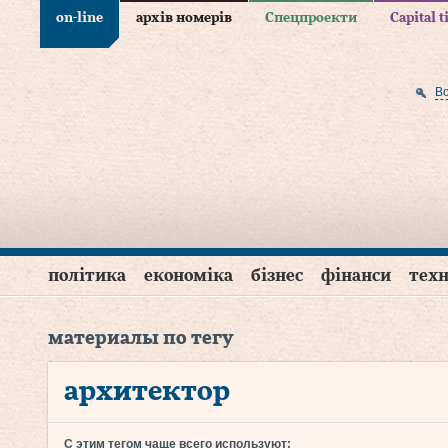
on-line
архів номерів
Спецпроекти
Capital 
В
політика
економіка
бізнес
фінанси
техн
материалы по тегу
архитектор
С этим тегом чаще всего используют: