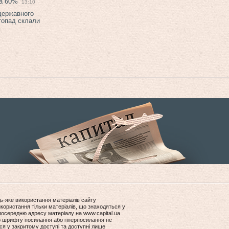
на 60%
13:10
 державного
топад склали
ь-яке використання матеріалів сайту
користання тільки матеріалів, що знаходяться у
посередню адресу матеріалу на www.capital.ua
ір шрифту посилання або гіперпосилання не
ся у закритому доступі та доступні лише