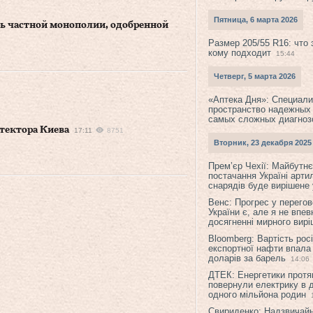
Пятница, 6 марта 2026
ь частной монополии, одобренной
Размер 205/55 R16: что 
кому подходит
15:44
Четверг, 5 марта 2026
«Аптека Дня»: Специал
пространство надежных
самых сложных диагноз
итектора Киева
17:11
8751
Вторник, 23 декабря 2025
Прем’єр Чехії: Майбутнє 
постачання Україні арти
снарядів буде вирішене у
Венс: Прогрес у перего
України є, але я не впев
досягненні мирного вир
Bloomberg: Вартість рос
експортної нафти впала
доларів за барель
14:06
ДТЕК: Енергетики протя
повернули електрику в 
одного мільйона родин
Свириденко: Надзвичай