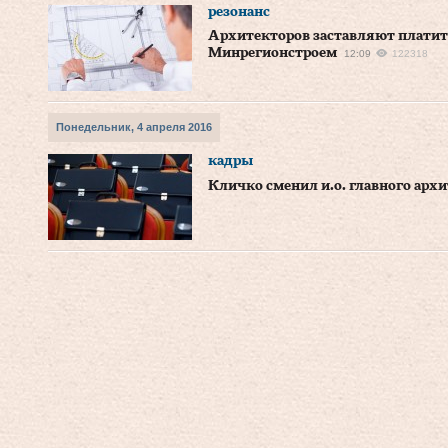
резонанс
Архитекторов заставляют платит
Минрегионстроем
12:09
122318
Понедельник, 4 апреля 2016
кадры
Кличко сменил и.о. главного арх