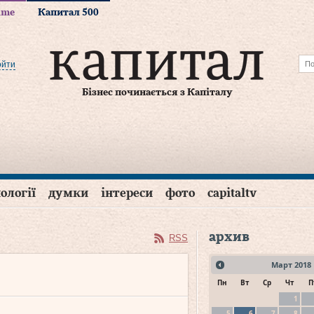
time
Капитал 500
ойти
Бізнес починається з Капіталу
ології
думки
інтереси
фото
capitaltv
архив
RSS
Март
2018
Пн
Вт
Ср
Чт
П
1
5
6
7
8