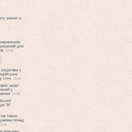
это значит и
изированное
 решений для
ов
15:51
ініціативи з
лерійських
 січні
15:34
ворах щодо
нений у
ішення
15:05
ійської
 до 34
гом тижня
домівки понад
13:35
но важливо