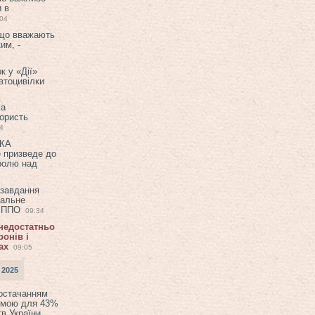
и в
:04
 що вважають
им, -
к у «Дії»
втоцивілки
ла
користь
4
ЕКА
е призведе до
ролю над
 завдання
еальне
в ППО
09:34
 недостатньо
онів і
ах
09:05
 2025
постачанням
емою для 43%
в України