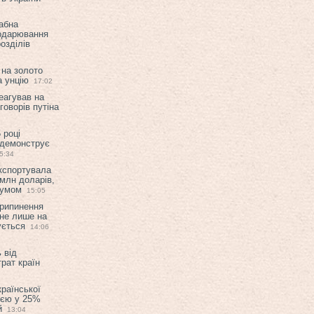
абна
подарювання
озділів
 на золото
а унцію
17:02
еагував на
оворів путіна
 році
 демонструє
5:34
експортувала
млн доларів,
мумом
15:05
припинення
 не лише на
ується
14:06
 від
рат країн
країнської
ією у 25%
й
13:04