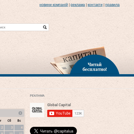
новини компаній
|
реклама
|
контакти
|
правила
Читай
бесплатно!
РЕКЛАМА
т
Сб
Вс
2
3
4
9
10
11