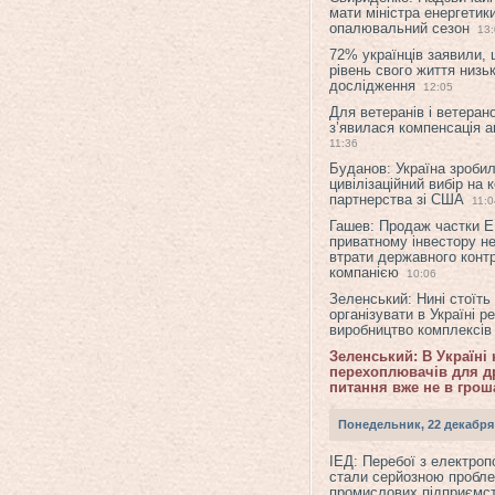
мати міністра енергетик
опалювальний сезон
13
72% українців заявили,
рівень свого життя низьк
дослідження
12:05
Для ветеранів і ветерано
з’явилася компенсація а
11:36
Буданов: Україна зроби
цивілізаційний вибір на 
партнерства зі США
11:0
Гашев: Продаж частки 
приватному інвестору н
втрати державного конт
компанією
10:06
Зеленський: Нині стоїть
організувати в Україні р
виробництво комплексі
Зеленський: В Україні
перехоплювачів для др
питання вже не в грош
Понедельник, 22 декабря
ІЕД: Перебої з електро
стали серйозною пробл
промислових підприємст