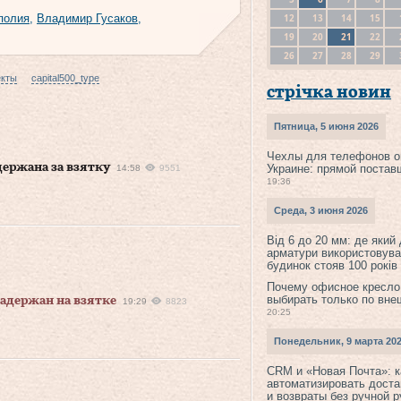
12
13
14
15
полия
,
Владимир Гусаков
,
19
20
21
22
26
27
28
29
екты
capital500_type
стрічка новин
Пятница, 5 июня 2026
Чехлы для телефонов о
ержана за взятку
Украине: прямой постав
14:58
9551
19:36
Среда, 3 июня 2026
Від 6 до 20 мм: де який
арматури використовува
будинок стояв 100 років
Почему офисное кресло
выбирать только по вне
адержан на взятке
19:29
8823
20:25
Понедельник, 9 марта 20
CRM и «Новая Почта»: к
автоматизировать доста
и возвраты без ручной 