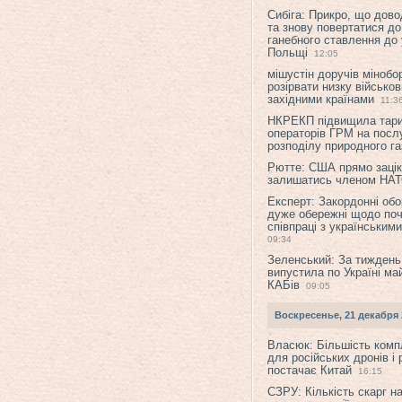
Сибіга: Прикро, що дово
та знову повертатися до
ганебного ставлення до 
Польщі
12:05
мішустін доручів міноб
розірвати низку військов
західними країнами
11:3
НКРЕКП підвищила тар
операторів ГРМ на послу
розподілу природного га
Рютте: США прямо зацік
залишатись членом НА
Експерт: Закордонні обо
дуже обережні щодо поч
співпраці з українським
09:34
Зеленський: За тиждень
випустила по Україні ма
КАБів
09:05
Воскресенье, 21 декабря 
Власюк: Більшість ком
для російських дронів і 
постачає Китай
16:15
СЗРУ: Кількість скарг н