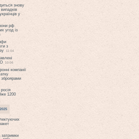
диться знову
 випадків
українців у
орони рф
их угод із
6
ифи
ги з
зу
11:04
авлені
ТО
10:06
ронні компанії
атку
и зброярами
 росія
йже 1200
2025
плектуючих
ракет
а затримки