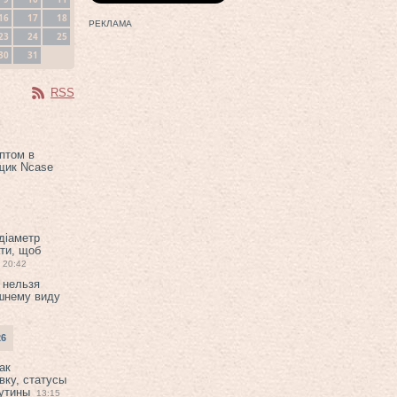
16
17
18
РЕКЛАМА
23
24
25
30
31
RSS
птом в
щик Ncase
 діаметр
ти, щоб
20:42
 нельзя
шнему виду
26
ак
вку, статусы
рутины
13:15