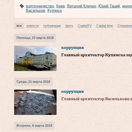
взяточничество
,
Киев
,
Виталий Кличко
,
Юрий Таций
,
моно
Васильков
,
Купянск
все
новости
публикации
фото
CapitalTV
Capital time
Спецпро
Пятница, 23 марта 2018
коррупция
Главный архитектор Купянска зад
Среда, 21 марта 2018
коррупция
Главный архитектор Василькова з
Вторник, 6 марта 2018