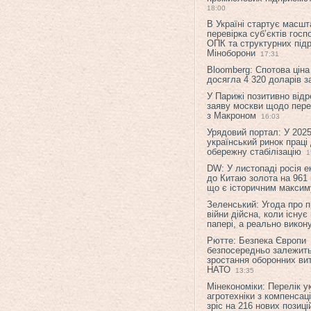
18:00
В Україні стартує масшт
перевірка суб’єктів гос
ОПК та структурних підр
Міноборони
17:31
Bloomberg: Спотова ціна
досягла 4 320 доларів з
У Парижі позитивно відр
заяву москви щодо перег
з Макроном
16:03
Урядовий портал: У 2025
український ринок праці
обережну стабілізацію
1
DW: У листопаді росія 
до Китаю золота на 961 
що є історичним макси
Зеленський: Угода про 
війни дійсна, коли існує
папері, а реально викон
Рютте: Безпека Європи
безпосередньо залежить
зростання оборонних вит
НАТО
13:35
Мінекономіки: Перелік у
агротехніки з компенсац
зріс на 216 нових позиці