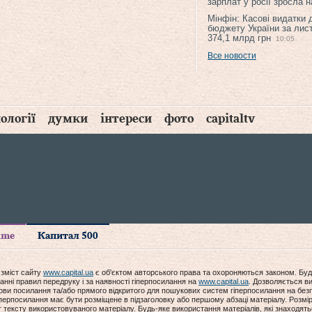
зарплат у росії зросла 
Мінфін: Касові видатки
бюджету України за лис
374,1 млрд грн
10:05
Все новости
ології
думки
інтереси
фото
capitaltv
time
Капитал 500
 зміст сайту
www.capital.ua
є об'єктом авторського права та охороняються законом. Буд
анні правил передруку і за наявності гіперпосилання на
www.capital.ua
. Дозволяється ви
мови посилання та/або прямого відкритого для пошукових систем гіперпосилання на без
гіперпосилання має бути розміщене в підзаголовку або першому абзаці матеріалу. Розм
ексту використовуваного матеріалу. Будь-яке використання матеріалів, які знаходять