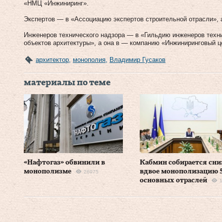
«НМЦ «Инжиниринг».
Экспертов — в «Ассоциацию экспертов строительной отрасли»,
Инженеров технического надзора — в «Гильдию инженеров техни
объектов архитектуры», а она в — компанию «Инжиниринговый ц
архитектор
,
монополия
,
Владимир Гусаков
материалы по теме
«Нафтогаз» обвинили в
Кабмин собирается сни
монополизме
вдвое монополизацию 
26975
основных отраслей