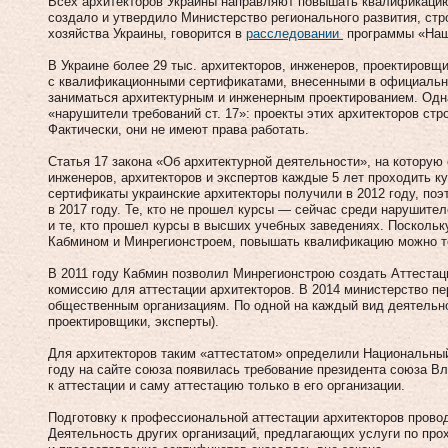
Всех архитекторов Украины направляют повышать квалификаци
создало и утвердило Министерство регионального развития, ст
хозяйства Украины, говорится в
расследовании
программы «Наш
В Украине более 29 тыс. архитекторов, инженеров, проектировщи
с квалификационными сертификатами, внесенными в официальн
заниматься архитектурным и инженерным проектированием. Одна
«нарушители требований ст. 17»: проекты этих архитекторов стр
Фактически, они не имеют права работать.
Статья 17 закона «Об архитектурной деятельности», на которую
инженеров, архитекторов и экспертов каждые 5 лет проходить 
сертификаты украинские архитекторы получили в 2012 году, по
в 2017 году. Те, кто не прошел курсы — сейчас среди нарушите
и те, кто прошел курсы в высших учебных заведениях. Поскольк
Кабмином и Минрегионстроем, повышать квалификацию можно т
В 2011 году Кабмин позволил Минрегионстрою создать Аттеста
комиссию для аттестации архитекторов. В 2014 министерство п
общественным организациям. По одной на каждый вид деятельно
проектировщики, эксперты).
Для архитекторов таким «аттестатом» определили Национальный
году на сайте союза появилась требование президента союза В
к аттестации и саму аттестацию только в его организации.
Подготовку к профессиональной аттестации архитекторов прово
Деятельность других организаций, предлагающих услуги по пр