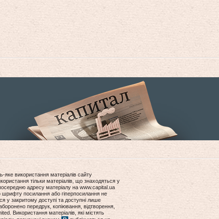
ь-яке використання матеріалів сайту
користання тільки матеріалів, що знаходяться у
посередню адресу матеріалу на www.capital.ua
ір шрифту посилання або гіперпосилання не
ся у закритому доступі та доступні лише
боронено передрук, копіювання, відтворення,
ited. Використання матеріалів, які містять