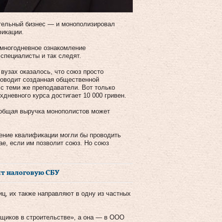
ательный бизнес — и монополизировал
фикации.
 многодневное ознакомление
специалисты и так следят.
вузах оказалось, что союз просто
роводит созданная общественной
 с теми же преподаватели. Вот только
дневного курса достигает 10 000 гривен.
 общая выручка монополистов может
ение квалификации могли бы проводить
е, если им позволит союз. Но союз
ят налоговую СБУ
ц, их также направляют в одну из частных
щиков в строительстве», а она — в ООО