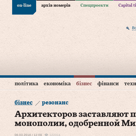
on-line
архів номерів
Спецпроекти
Capital 
В
політика
економіка
бізнес
фінанси
техн
бізнес
резонанс
Архитекторов заставляют п
монополии, одобренной М
06.03.2018 / 12:09
122314