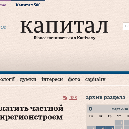
time
Капитал 500
ойти
Бізнес починається з Капіталу
ології
думки
інтереси
фото
capitaltv
архив раздела
RSS
латить частной
Март
2018
инрегионстроем
Пн
Вт
Ср
Чт
П
1
5
6
7
8