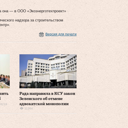
 а она — в ООО «Экоэнерготехпроект»
ческого надзора за строительством
ентр».
Версия для печати
зить
Рада направила в КСУ закон
5
Зеленского об отмене
адвокатской монополии
18219
11304