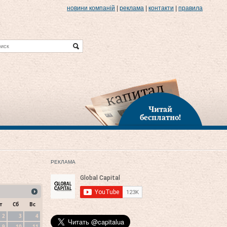
новини компаній
|
реклама
|
контакти
|
правила
Читай
бесплатно!
РЕКЛАМА
т
Сб
Вс
2
3
4
9
10
11