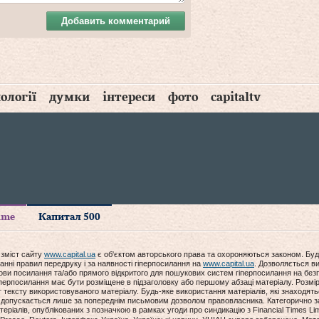
Добавить комментарий
ології
думки
інтереси
фото
capitaltv
time
Капитал 500
 зміст сайту
www.capital.ua
є об'єктом авторського права та охороняються законом. Буд
анні правил передруку і за наявності гіперпосилання на
www.capital.ua
. Дозволяється ви
мови посилання та/або прямого відкритого для пошукових систем гіперпосилання на без
гіперпосилання має бути розміщене в підзаголовку або першому абзаці матеріалу. Розм
ексту використовуваного матеріалу. Будь-яке використання матеріалів, які знаходять
допускається лише за попереднім письмовим дозволом правовласника. Категорично за
еріалів, опублікованих з позначкою в рамках угоди про синдикацію з Financial Times Lim