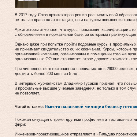
В 2017 году Союз архитекторов решил расширить свой образов
не только право на аттестацию, но и на курсы повышения квали
Архитекторы отмечают, что курсы повышения квалификации это
с обновлениями в нормативной базе, за которыми практикующие 
Однако даже при попытке пройти подобные курсы в профильных 
не принимает свидетельство об их окончании. Курсы, которые п
организацией компания, организованы в помещении того же вуза
организованные ОО они становятся втрое дороже: стоимость трех
При численности аттестованных специалистов в 29000 человек,
достигать более 200 млн. за 5 лет.
В интервью журналистам Владимир Гусаков признал, что повыш
и профильные высшие учебные заведения, но только в том случа
не позволяет.
Читайте также:
Вместо налоговой милиции бизнесу готов
Похожая ситуация с тремя другими профилями аттестованных ли
фирм:
Инженеров-проектировщиков отправляют в «Гильдию проектиров