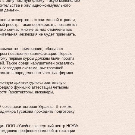
ю в одну частную фирму. Такую монополию
роительства и жилищно-коммунального
и деньги».
ков и экспертов в строительной отрасли,
ый реестр. Такие сертификаты позволяют
ко сейчас многие из них отмечены как
оительная инспекция не будет принимать.
 ссылается примечание, обязывает
курсы повышения квалификации. Первые
этому первые курсы должны были пройти
лей. Также среди нарушителей оказались
у благодаря системе, выстроенной
олько в определенных частных фирмах.
ционную архитектурно-строительную
ередало функцию аттестации четырем
сти (архитекторы, инженеры,
 союз архитекторов Украины. В том же
ладимира Гусакова проходить подготовку
дит ООО «Учебно-экспертный центр НСАУ».
охождению профессиональной аттестации