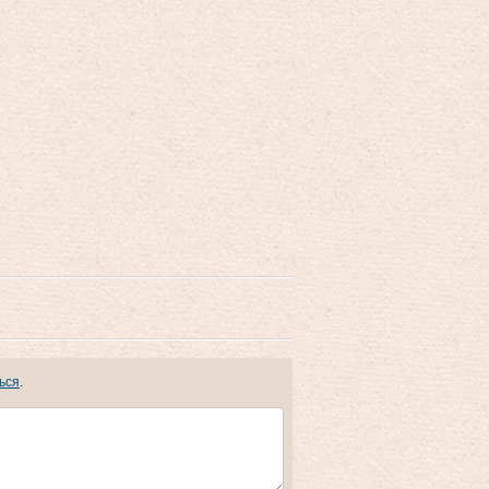
ься
.