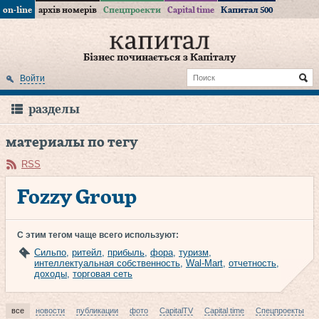
on-line
архів номерів
Спецпроекти
Capital time
Капитал 500
Бізнес починається з Капіталу
Войти
разделы
материалы по тегу
RSS
Fozzy Group
С этим тегом чаще всего используют:
Сильпо
,
ритейл
,
прибыль
,
фора
,
туризм
,
интеллектуальная собственность
,
Wal-Mart
,
отчетность
,
доходы
,
торговая сеть
все
новости
публикации
фото
CapitalTV
Capital time
Спецпроекты