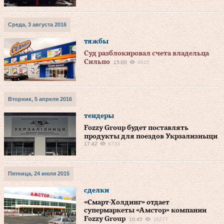
Среда, 3 августа 2016
тяжбы
Суд разблокировал счета владельца
Сильпо
15:00
8615
Вторник, 5 апреля 2016
тендеры
Fozzy Group будет поставлять
продукты для поездов Укрзализныци
17:42
8733
Пятница, 24 июля 2015
сделки
«Смарт-Холдинг» отдает
супермаркеты «Амстор» компании
Fozzy Group
10:45
16277