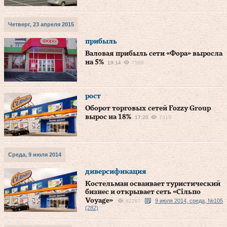
Четверг, 23 апреля 2015
прибыль
Валовая прибыль сети «Фора» выросла
на 5%
19:14
7568
рост
Оборот торговых сетей Fozzy Group
вырос на 18%
17:20
7315
Среда, 9 июля 2014
диверсификация
Костельман осваивает туристический
бизнес и открывает сеть «Сільпо
Voyage»
9 июля 2014, среда, №105
82267
(282)