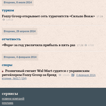
Вторник, 8 июля 2014
туризм
Fozzy Group открывает сеть турагентств «Сильпо Вояж»
17:19
14618
Вторник, 29 апреля 2014
отчетность
«Фора» за год увеличила прибыль в пять раз
17:28
6708
Вторник, 4 февраля 2014
споры
Розничный гигант Wal-Mart судится с украинским
ритейлером Fozzy Group за бренд
4 февраля 2014,
15845
вторник, №017 (194)
сервисы
новини компаній
реклама