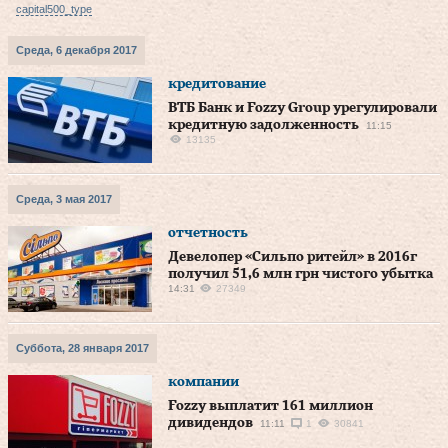
capital500_type
Среда, 6 декабря 2017
кредитование
ВТБ Банк и Fozzy Group урегулировали
кредитную задолженность
11:15
13135
Среда, 3 мая 2017
отчетность
Девелопер «Сильпо ритейл» в 2016г
получил 51,6 млн грн чистого убытка
14:31
27349
Суббота, 28 января 2017
компании
Fozzy выплатит 161 миллион
дивидендов
11:11
1
30841