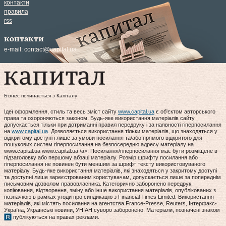
контакти
правила
rss
контакти
e-mail:
contact@capital.ua
Бізнес починається з Капіталу
Ідеї оформлення, стиль та весь зміст сайту
www.capital.ua
є об'єктом авторського
права та охороняються законом. Будь-яке використання матеріалів сайту
допускається тільки при дотриманні правил передруку і за наявності гіперпосилання
на
www.capital.ua
. Дозволяється використання тільки матеріалів, що знаходяться у
відкритому доступі і лише за умови посилання та/або прямого відкритого для
пошукових систем гіперпосилання на безпосередню адресу матеріалу на
www.capital.ua www.capital.ua /a>. Посилання/гіперпосилання має бути розміщене в
підзаголовку або першому абзаці матеріалу. Розмір шрифту посилання або
гіперпосилання не повинен бути меншим за шрифт тексту використовуваного
матеріалу. Будь-яке використання матеріалів, які знаходяться у закритому доступі
та доступні лише зареєстрованим користувачам, допускається лише за попереднім
письмовим дозволом правовласника. Категорично заборонено передрук,
копіювання, відтворення, зміну або інше використання матеріалів, опублікованих з
позначкою в рамках угоди про синдикацію з Financial Times Limited. Використання
матеріалів, які містять посилання на агентства France-Presse, Reuters, Інтерфакс-
Україна, Українські новини, УНІАН суворо заборонено. Матеріали, позначені знаком
публікуються на правах реклами.