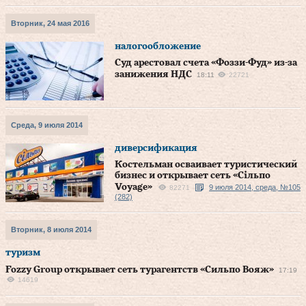
Вторник, 24 мая 2016
налогообложение
Суд арестовал счета «Фоззи-Фуд» из-за
занижения НДС
18:11
22721
Среда, 9 июля 2014
диверсификация
Костельман осваивает туристический
бизнес и открывает сеть «Сільпо
Voyage»
9 июля 2014, среда, №105
82271
(282)
Вторник, 8 июля 2014
туризм
Fozzy Group открывает сеть турагентств «Сильпо Вояж»
17:19
14619