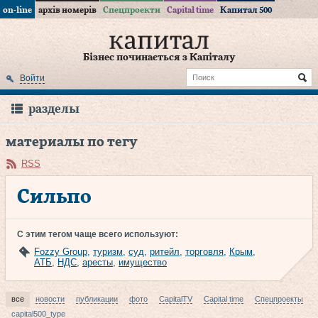
on-line
архів номерів
Спецпроекти
Capital time
Капитал 500
Бізнес починається з Капіталу
Войти
разделы
материалы по тегу
RSS
Сильпо
С этим тегом чаще всего используют:
Fozzy Group
,
туризм
,
суд
,
ритейл
,
торговля
,
Крым
,
АТБ
,
НДС
,
аресты
,
имущество
все
новости
публикации
фото
CapitalTV
Capital time
Спецпроекты
capital500_type