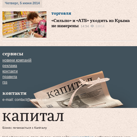
Четверг, 5 июня 2014
торговля
«Сильпо» и «АТБ» уходить из Крыма
не намерены
14:54
13814
сервисы
новини компаній
реклама
контакти
правила
rss
контакти
e-mail:
contact@capital.ua
Бізнес починається з Капіталу