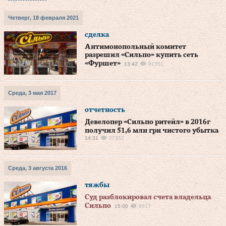
Четверг, 18 февраля 2021
сделка
Антимонопольный комитет
разрешил «Сильпо» купить сеть
«Фуршет»
13:42
81551
Среда, 3 мая 2017
отчетность
Девелопер «Сильпо ритейл» в 2016г
получил 51,6 млн грн чистого убытка
14:31
27352
Среда, 3 августа 2016
тяжбы
Суд разблокировал счета владельца
Сильпо
15:00
8617