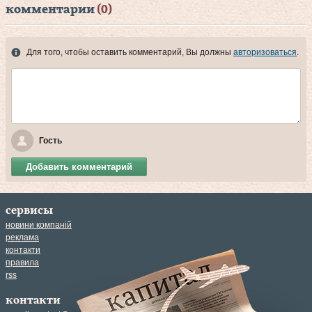
комментарии
(0)
Для того, чтобы оставить комментарий, Вы должны
авторизоваться
.
Гость
Добавить комментарий
сервисы
новини компаній
реклама
контакти
правила
rss
контакти