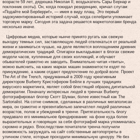
возрасте 59 лет, дядюшка Николая II, воздыхатель Сары Бернар и
поклонник охоты). Он, когда покидал резиденцию, кричал слугам:
«Подайте мой Берберри!», — имея в виду плащ. Это первый
задокументированный историей случай, когда селебрити упоминает
торговую марку. Сегодня эта задача решается маркетологами бренда
несколько иначе.
Цифровые медиа, которые нынче принято ругать как свежую
выходку темных сил, заставляющую людей отвлекаться от реальной
жизни и заниматься чушью, на деле являются воплощением древних
демократических традиций. Олигархи выкладывают в блогах свежие
модели часов, купленные для своих коллекций, и обучают
обывателей грамотно их заводить. Внимательно читая «твиты»,
можно выяснить, на каких марках машин знаменитости ездят по
принуждению, а каким отдают предпочтение по доброй воле. Проект
The Art of the Trench, придуманный в 2009 году креативным
директором Burberry Кристофером Бейли в лучших традициях
вирусного маркетинга, являет собой блестящий образец дигитальной
демократии. Поначалу интересных людей в тренчах Burberry
фотографировал блогер Скотт Шуман, более известный как The
Sartorialist. На сотне снимков, сделанных в различных мегаполисах
мира, он грамотно и презентабельно запечатлел людей различных
возрастов, полов и убеждений в тренче. Притягательность блогу
придавало его минимальное брендирование: на фоне куда более
выразительных и говорящих за себя фотографий марка упоминалась
скромно и редко. Впоследствии почитатели тренча получили
возможность загруждать на сайт собственные автопортреты в
уличном стиле, которые проходили минимальную цензуру. Не без