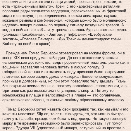
воспоминания и захватили плащи домой, прозвав тренч-котами, то
есть «траншейными пальто». Тренч с его характерными деталями
пополнил ряды предметов гардероба, перекочевавших из фронтовой
моды в светскую, присоединившись к очкам-авиаторам, паркам,
кожаным ремням и комбинезонам, которые можно было молниеносно
надевать поверх пижамы по первому сигналу воздушной тревоги. А
когда о войнах все забыли, у тренча началась бурная светская жизнь
(фильмы «Касабланка», «Завтрак у Тиффани», «Шербурские
зонтики», «Розовая Пантера», «Дик Трейси» демонстрируют тренч
Burberry во всей его красе).
Прежде чем Томас Берберри отреагировал на нужды фронта, он в
конце XIX века придумал габардин. До него дождевики унижали
человеческое достоинство, ведь прорезиненный текстиль, равно как и
вощеный, заставлял человека потеть в любую погоду. В
габардиновой же ткани отталкивать воду призвано было хитроумное
плетение, которое заодно делало материал более непродуваемым,
прочным и долговечным, но при этом позволяло телу дышать. Ткань
без покрытия весила меньше, поэтому полюбилась спортсменам, а в
Британии как раз возрастала популярность спорта. Потому‑то
конькобежец в плаще и велосипедист в плаще — это органичные,
архетипические образы, знакомые любому образованному человеку.
Томас Берберри хотел назвать свой дождевик так, как называли его
клиенты магазина: Slip-on, то есть «накидка», то, что можно быстро
накинуть на себя, прежде чем бежать под дождь. Но такую торговую
марку в те времена невозможно было зарегистрировать. Тут помог
король Эдуард VII (удивительный монарх, вступивший на престол в