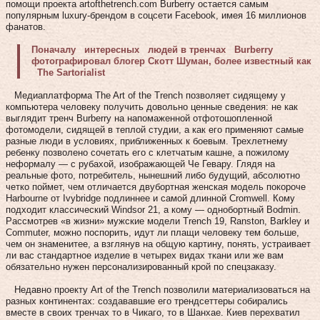
помощи проекта artofthetrench.com Burberry остается самым
популярным luxury-брендом в соцсети Facebook, имея 16 миллионов
фанатов.
Поначалу интересных людей в тренчах Burberry
фотографировал блогер Скотт Шуман, более известный как
The Sartorialist
Медиаплатформа The Art of the Trench позволяет сидящему у
компьютера человеку получить довольно ценные сведения: не как
выглядит тренч Burberry на напомаженной отфотошопленной
фотомодели, сидящей в теплой студии, а как его применяют самые
разные люди в условиях, приближенных к боевым. Трехлетнему
ребенку позволено сочетать его с клетчатым кашне, а пожилому
неформалу — с рубахой, изображающей Че Гевару. Глядя на
реальные фото, потребитель, нынешний либо будущий, абсолютно
четко поймет, чем отличается двубортная женская модель покороче
Harbourne от Ivybridge подлиннее и самой длинной Cromwell. Кому
подходит классический Windsor 21, а кому — однобортный Bodmin.
Рассмотрев «в жизни» мужские модели Trench 19, Ranston, Barkley и
Commuter, можно поспорить, идут ли плащи человеку тем больше,
чем он знаменитее, а взглянув на общую картину, понять, устраивает
ли вас стандартное изделие в четырех видах ткани или же вам
обязательно нужен персонализированный крой по спецзаказу.
Недавно проекту Art of the Trench позволили материализоваться на
разных континентах: создававшие его трендсеттеры собирались
вместе в своих тренчах то в Чикаго, то в Шанхае. Киев перехватил