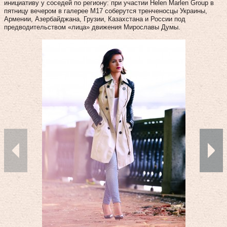
инициативу у соседей по региону: при участии Helen Marlen Group в
пятницу вечером в галерее М17 соберутся тренченосцы Украины,
Армении, Азербайджана, Грузии, Казахстана и России под
предводительством «лица» движения Мирославы Думы.