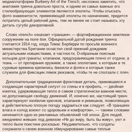
медиаплатформе Burberry Art of the Trench, несложно заметить, что
анатомия тренча довольно проста, и одним из самых важных его
стилеобразующих элементов являются эполеты. Чтобы отыскать
фото знаменитости, применяющей эполеты по назначению, придется
потратить целый рабочий день, тем не менее не стоит называть эту
деталь сугубо декоративной.
Слово «trench» означает «траншея» — фортификационное земляное
сооружение на поле боя. Официальной датой рождения тренча
считается 1914 год, когда Томас Берберри по просьбе военного
министерства Британии оснастил свой прежний дождевик
актуальными новшествами, в частности, D-образным поясным
кольцом для гранаты; клапаном, предохраняющим плечо от отдачи, а
ткань — от протирания оружием; а также эполетами, к которым в те
суровые времена крепились бинокли и фляги и которые также
служили для фиксации лямок рюкзаков, чтобы те не сползали с плеч.
Дополнительная традиционная фронтовая деталь, прижившаяся и
создающая характерный силуэт со спины и в профиль, — двойная
кокетка, удерживающая тепло в самом стратегически важном месте,
но допускающая свободу движений. И, конечно же, настоящий тренч
характеризует изобилие крючков, клапанов и ремешков, позволяющих
в действительно плохую погоду задраиться как следует. «В траншеях
влага и холод воюют со здоровьем и комфортом», — такими словами
начинается одно из рекламных объявлений той эпохи. Для людей,
ежедневно живших под девизом «Не до жиру, быть бы живу», уют и
тепло были поистине роскошью. Неудивительно, что солдаты
сохранили о своем военном обмундировании самые теплые