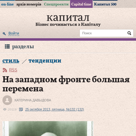
on-line
архів номерів
Спецпроекти
Capital time
Капитал 500
Бізнес починається з Капіталу
Войти
разделы
стиль
тенденции
RSS
На западном фронте большая
перемена
КАТЕРИНА ДАВЫДОВА
25 октября 2013, пятница, №132 (132)
20119