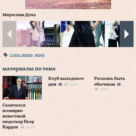
Мирослава Дума
стиль жизни
,
мода
материалы по теме
Клуб выходного
Роскошь быть
дня
обычным
14857
14983
Скончался
всемирно
известный
модельер Пьер
Карден
18718