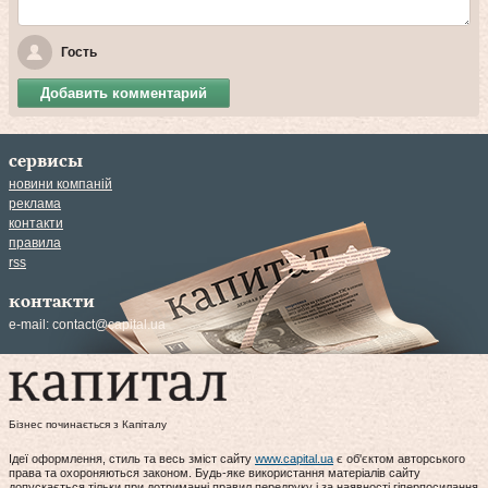
Гость
Добавить комментарий
сервисы
новини компаній
реклама
контакти
правила
rss
контакти
e-mail:
contact@capital.ua
Бізнес починається з Капіталу
Ідеї оформлення, стиль та весь зміст сайту
www.capital.ua
є об'єктом авторського
права та охороняються законом. Будь-яке використання матеріалів сайту
допускається тільки при дотриманні правил передруку і за наявності гіперпосилання