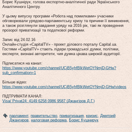
Борис Кушнірук, голова експортно-аналітичної ради Українського
Аналітичного Центру.
У цьому випуску програми «Робота над помилками» учасники
обговорювали урядово-парламентську кризу та причини її виникнення,
а також розглянули завдання уряду на 2016 рік, такі як проведення
прозорої приватизації та податкової реформи.
Запис від 24.02.16
Онлайн-студія «CapitalTV» - проект ділового порталу Capital.ua.
Гостями «CapitalTV» стають лідери громадської думки, політики,
експерти, визнані авторитети, чия думка цікава широкій аудиторії.
Підписатися на канал:
https://www.youtube.com/channel/UCjB5yhfBlkWetOYNmjD-GHw?
sub_confirmation=1
Більше відео:
https://www.youtube.com/channel/UCjB5yhfBlkWetOYNmjD-GHw/videos
ПІДТРИМАТИ КАНАЛ:
Visa/ Privat24: 4149 6258 0986 9587 (Джангіров Д.Г.)
парламент
,
правительство
,
приватизация
,
кризис
,
Дмитрий
Джангиров
,
налоговая реформа
,
Борис Кушнирук