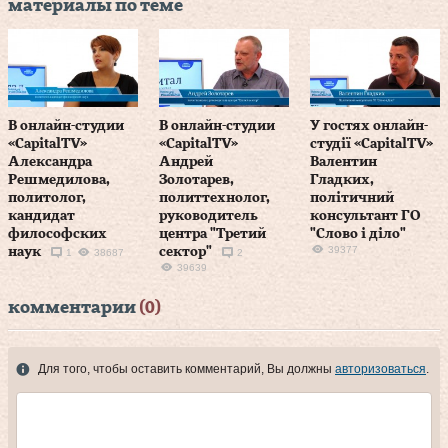
материалы по теме
В онлайн-студии
В онлайн-студии
У гостях онлайн-
«CapitalTV»
«CapitalTV»
студії «CapitalTV»
Александра
Андрей
Валентин
Решмедилова,
Золотарев,
Гладких,
политолог,
политтехнолог,
політичний
кандидат
руководитель
консультант ГО
философских
центра "Третий
"Слово і діло"
39377
наук
сектор"
1
38687
2
39639
комментарии
(0)
Для того, чтобы оставить комментарий, Вы должны
авторизоваться
.