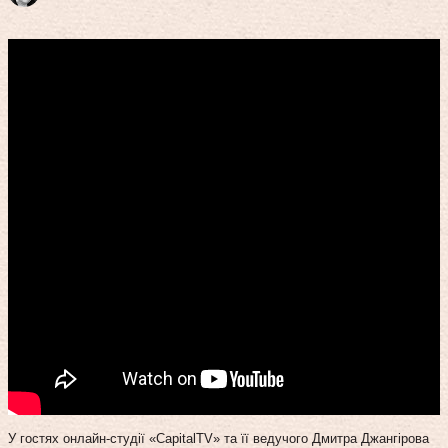
У гостях онлайн-студії «CapitalTV» та її ведучого Дмитра Джангірова