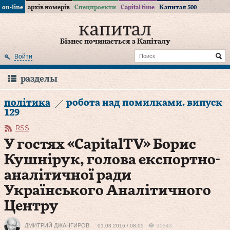
on-line
архів номерів
Спецпроекти
Capital time
Капитал 500
Бізнес починається з Капіталу
Войти
разделы
політика
робота над помилками. випуск
129
RSS
У гостях «CapitalTV» Борис
Кушнірук, голова експортно-
аналітичної ради
Українського Аналітичного
Центру
ДМИТРИЙ ДЖАНГИРОВ
01.03.2016 / 08:05
35343