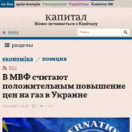
on-line
архів номерів
Спецпроекти
Capital time
Капитал 500
Бізнес починається з Капіталу
Войти
разделы
економіка
позиция
RSS
В МВФ считают
положительным повышение
цен на газ в Украине
13.12.2017 / 11:57
1
27373