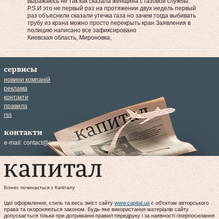
выражаюсь не так как сказала женщина с газовой службы.
P.S.И это не первый раз на протяжении двух недель первый
раз объяснили сказали утечка газа но зачем тогда выбивать
трубу из крана можно просто перекрыть кран Заявления в
полицию написано все зафиксировано
Киевская область, Мироновка,
сервисы
новини компаній
реклама
контакти
правила
rss
контакти
e-mail:
contact@capital.ua
Бізнес починається з Капіталу
Ідеї оформлення, стиль та весь зміст сайту
www.capital.ua
є об'єктом авторського
права та охороняються законом. Будь-яке використання матеріалів сайту
допускається тільки при дотриманні правил передруку і за наявності гіперпосилання