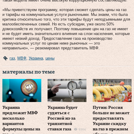
такая модель имеет очень высокую коррупционную составляющую.
«Мы приветствуем программу, которая сможет сделать цены на газ
и тарифы на коммунальные услуги рыночными. Мы знаем, что была
критика относительно того, что эти тарифы будут неподъемными для
малообеспеченных семей. Но есть субсидии, уже около 50%
домохозяйств их получают. Поэтому повышение цен на газ не имеет
и не будет иметь значительного влияния на слои населения, которые
имеют низкий доход. Предоставление газа на производство
коммунальных услуг по ценам ниже рыночных — это
неправильно», — резюмировал представитель МВФ.
газ
,
МВФ
,
Украина
,
цены
материалы по теме
Украина
Украина будет
Путин: Россия
предложит МВФ
судиться с
больше не может
несколько
Россией из-за
предоставлять
вариантов
транзитной
Украине скидку
формулы цены на
ставки газа
на газ в прежнем
9364