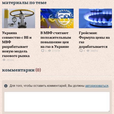
материалы по теме
Украина
В МВФ считают
Гройсман:
совместно с ВБ и
положительным
Формула цены на
МВФ
повышение цен
газ
разрабатывает
на газ в Украине
дорабатывается
1
27379
3
36651
новую модель
газового рынка
26101
комментарии
(0)
Для того, чтобы оставить комментарий, Вы должны
авторизоваться
.