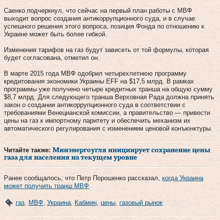
Саенко подчеркнул, что сейчас на первый план работы с МВФ
выходит вопрос создания антикоррупционного суда, и в случае
успешного решения этого вопроса, позиция Фонда по отношению к
Украине может быть более гибкой.
Изменения тарифов на газ будут зависеть от той формулы, которая
будет согласована, отметил он.
В марте 2015 года МВФ одобрил четырехлетнюю программу
кредитования экономики Украины EFF на $17,5 млрд. В рамках
программы уже получено четыре кредитных транша на общую сумму
$8,7 млрд. Для следующего транша Верховная Рада должна принять
закон о создании антикоррупционного суда в соответствии с
требованиями Венецианской комиссии, а правительство — привести
цены на газ к импортному паритету и обеспечить механизм их
автоматического регулирования с изменением ценовой конъюнктуры.
Читайте также:
Минэнергоугля инициирует сохранение цены
газа для населения на текущем уровне
Ранее сообщалось, что Петр Порошенко рассказал,
когда Украина
может получить транш МВФ
.
газ
,
МВФ
,
Украина
,
Кабмин
,
цены
,
газовый рынок