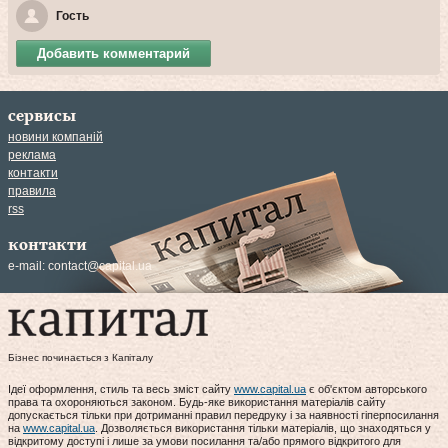
Гость
Добавить комментарий
сервисы
новини компаній
реклама
контакти
правила
rss
контакти
e-mail:
contact@capital.ua
Бізнес починається з Капіталу
Ідеї оформлення, стиль та весь зміст сайту
www.capital.ua
є об'єктом авторського
права та охороняються законом. Будь-яке використання матеріалів сайту
допускається тільки при дотриманні правил передруку і за наявності гіперпосилання
на
www.capital.ua
. Дозволяється використання тільки матеріалів, що знаходяться у
відкритому доступі і лише за умови посилання та/або прямого відкритого для