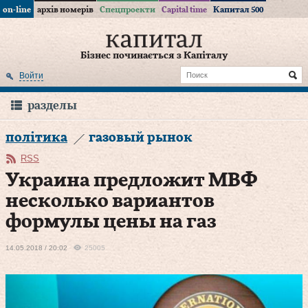
on-line
архів номерів
Спецпроекти
Capital time
Капитал 500
Бізнес починається з Капіталу
Войти
разделы
політика
газовый рынок
RSS
Украина предложит МВФ
несколько вариантов
формулы цены на газ
14.05.2018 / 20:02
25005