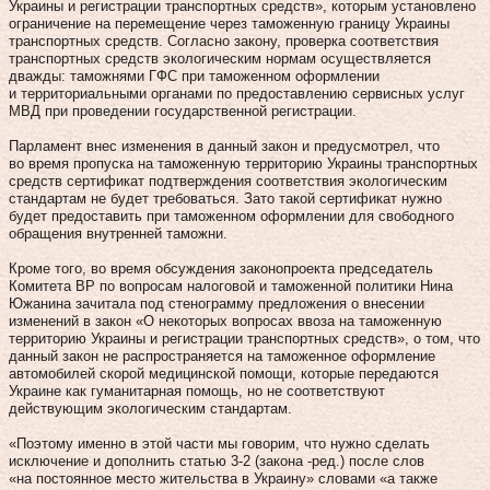
Украины и регистрации транспортных средств», которым установлено
ограничение на перемещение через таможенную границу Украины
транспортных средств. Согласно закону, проверка соответствия
транспортных средств экологическим нормам осуществляется
дважды: таможнями ГФС при таможенном оформлении
и территориальными органами по предоставлению сервисных услуг
МВД при проведении государственной регистрации.
Парламент внес изменения в данный закон и предусмотрел, что
во время пропуска на таможенную территорию Украины транспортных
средств сертификат подтверждения соответствия экологическим
стандартам не будет требоваться. Зато такой сертификат нужно
будет предоставить при таможенном оформлении для свободного
обращения внутренней таможни.
Кроме того, во время обсуждения законопроекта председатель
Комитета ВР по вопросам налоговой и таможенной политики Нина
Южанина зачитала под стенограмму предложения о внесении
изменений в закон «О некоторых вопросах ввоза на таможенную
территорию Украины и регистрации транспортных средств», о том, что
данный закон не распространяется на таможенное оформление
автомобилей скорой медицинской помощи, которые передаются
Украине как гуманитарная помощь, но не соответствуют
действующим экологическим стандартам.
«Поэтому именно в этой части мы говорим, что нужно сделать
исключение и дополнить статью 3-2 (закона -ред.) после слов
«на постоянное место жительства в Украину» словами «а также