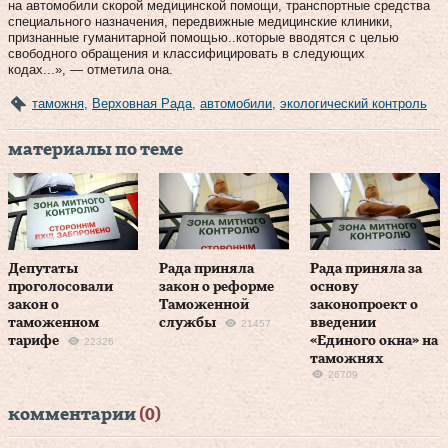
на автомобили скорой медицинской помощи, транспортные средства
специального назначения, передвижные медицинские клиники,
признанные гуманитарной помощью..которые вводятся с целью
свободного обращения и классифицировать в следующих
кодах...», — отметила она.
таможня
,
Верховная Рада
,
автомобили
,
экологический контроль
материалы по теме
Депутаты
Рада приняла
Рада приняла за
проголосовали
закон о реформе
основу
закон о
Таможенной
законопроект о
таможенном
службы
введении
21457
тарифе
«Единого окна» на
22326
таможнях
26709
комментарии
(0)