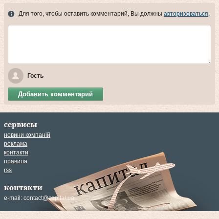
Для того, чтобы оставить комментарий, Вы должны
авторизоваться
.
Гость
Добавить комментарий
сервисы
новини компаній
реклама
контакти
правила
rss
контакти
e-mail:
contact@capital.ua