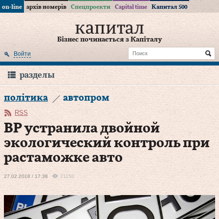
on-line
архів номерів
Спецпроекти
Capital time
Капитал 500
Бізнес починається з Капіталу
Войти
разделы
політика
автопром
RSS
ВР устранила двойной
экологический контроль при
растаможке авто
27.02.2018 / 17:38
21150