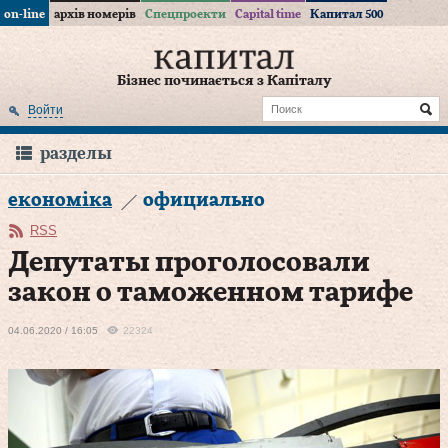
on-line
архів номерів
Спецпроекти
Capital time
Капитал 500
Бізнес починається з Капіталу
Войти
разделы
економіка
официально
RSS
Депутаты проголосовали
закон о таможенном тарифе
04.06.2020 / 16:05
22324