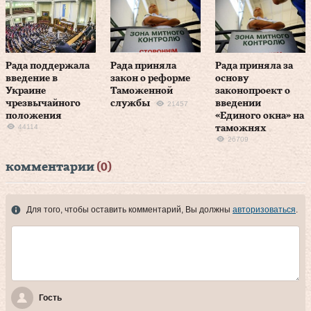
Рада поддержала
Рада приняла
Рада приняла за
введение в
закон о реформе
основу
Украине
Таможенной
законопроект о
чрезвычайного
службы
введении
21457
положения
«Единого окна» на
44114
таможнях
26709
комментарии
(0)
Для того, чтобы оставить комментарий, Вы должны
авторизоваться
.
Гость