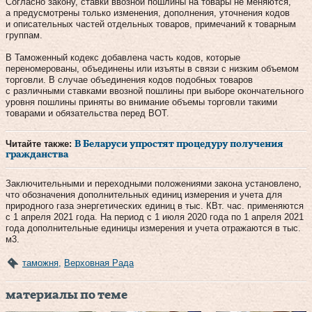
Согласно закону, ставки ввозной пошлины на товары не меняются,
а предусмотрены только изменения, дополнения, уточнения кодов
и описательных частей отдельных товаров, примечаний к товарным
группам.
В Таможенный кодекс добавлена часть кодов, которые
переномерованы, объединены или изъяты в связи с низким объемом
торговли. В случае объединения кодов подобных товаров
с различными ставками ввозной пошлины при выборе окончательного
уровня пошлины приняты во внимание объемы торговли такими
товарами и обязательства перед ВОТ.
Читайте также:
В Беларуси упростят процедуру получения
гражданства
Заключительными и переходными положениями закона установлено,
что обозначения дополнительных единиц измерения и учета для
природного газа энергетических единиц в тыс. КВт. час. применяются
с 1 апреля 2021 года. На период с 1 июля 2020 года по 1 апреля 2021
года дополнительные единицы измерения и учета отражаются в тыс.
м3.
таможня
,
Верховная Рада
материалы по теме