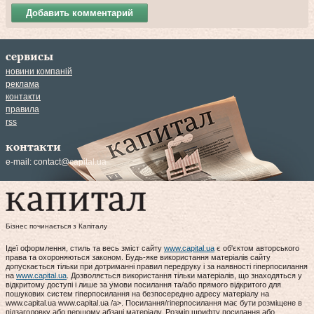
Добавить комментарий
сервисы
новини компаній
реклама
контакти
правила
rss
контакти
e-mail:
contact@capital.ua
Бізнес починається з Капіталу
Ідеї оформлення, стиль та весь зміст сайту
www.capital.ua
є об'єктом авторського
права та охороняються законом. Будь-яке використання матеріалів сайту
допускається тільки при дотриманні правил передруку і за наявності гіперпосилання
на
www.capital.ua
. Дозволяється використання тільки матеріалів, що знаходяться у
відкритому доступі і лише за умови посилання та/або прямого відкритого для
пошукових систем гіперпосилання на безпосередню адресу матеріалу на
www.capital.ua www.capital.ua /a>. Посилання/гіперпосилання має бути розміщене в
підзаголовку або першому абзаці матеріалу. Розмір шрифту посилання або