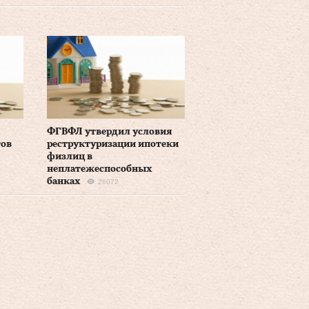
5
ФГВФЛ утвердил условия
тов
реструктуризации ипотеки
физлиц в
неплатежеспособных
банках
26072