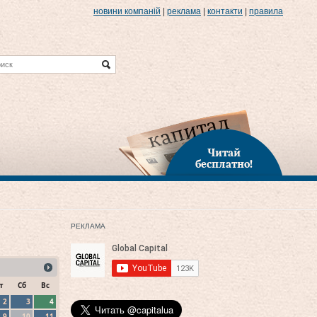
новини компаній
|
реклама
|
контакти
|
правила
Читай
бесплатно!
РЕКЛАМА
т
Сб
Вс
2
3
4
9
10
11