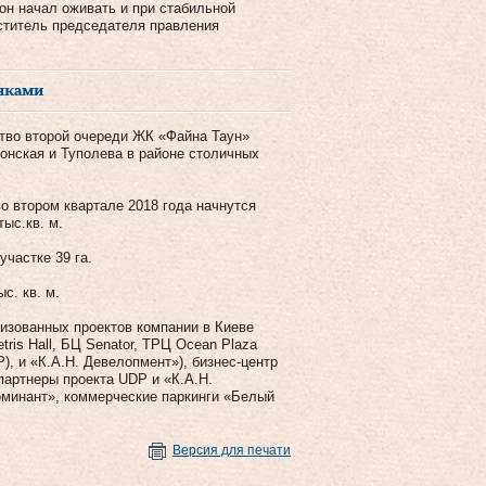
он начал оживать и при стабильной
ститель председателя правления
анками
тво второй очереди ЖК «Файна Таун»
онская и Туполева в районе столичных
о втором квартале 2018 года начнутся
ыс.кв. м.
частке 39 га.
с. кв. м.
изованных проектов компании в Киеве
ris Hall, БЦ Senator, ТРЦ Ocean Plaza
P), и «К.А.Н. Девелопмент»), бизнес-центр
партнеры проекта UDP и «К.А.Н.
оминант», коммерческие паркинги «Белый
Версия для печати