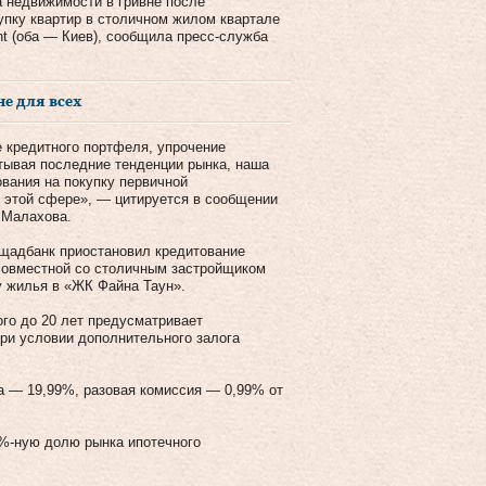
 недвижимости в гривне после
купку квартир в столичном жилом квартале
t (оба — Киев), сообщила пресс-служба
не для всех
 кредитного портфеля, упрочение
итывая последние тенденции рынка, наша
ования на покупку первичной
 этой сфере», — цитируется в сообщении
 Малахова.
Ощадбанк приостановил кредитование
 совместной со столичным застройщиком
у жилья в «ЖК Файна Таун».
ого до 20 лет предусматривает
ри условии дополнительного залога
ца — 19,99%, разовая комиссия — 0,99% от
0%-ную долю рынка ипотечного