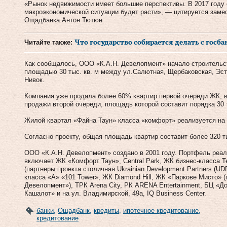
«Рынок недвижимости имеет большие перспективы. В 2017 году 
макроэкономической ситуации будет расти», — цитируется заме
Ощадбанка Антон Тютюн.
Читайте также:
Что государство собирается делать с госб
Как сообщалось, ООО «К.А.Н. Девелопмент» начало строительс
площадью 30 тыс. кв. м между ул.Салютная, Щербаковская, Эст
Нивок.
Компания уже продала более 60% квартир первой очереди ЖК, в
продажи второй очереди, площадь которой составит порядка 30 т
Жилой квартал «Файна Таун» класса «комфорт» реализуется на у
Согласно проекту, общая площадь квартир составит более 320 ты
ООО «К.А.Н. Девелопмент» создано в 2001 году. Портфель реал
включает ЖК «Комфорт Таун», Central Park, ЖК бизнес-класса Tet
(партнеры проекта столичная Ukrainian Development Partners (UD
класса «А» «101 Tower», ЖК Diamond Hill, ЖК «Паркове Мисто» (
Девелопмент»), ТРК Arena City, РК ARENA Entertainment, БЦ «Д
Кашалот» и на ул. Владимирской, 49а, IQ Business Center.
банки
,
Ощадбанк
,
кредиты
,
ипотечное кредитование
,
кредитование