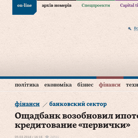
on-line
архів номерів
Спецпроекти
Capital 
В
політика
економіка
бізнес
фінанси
техн
фінанси
банковский сектор
Ощадбанк возобновил ипот
кредитование «первички»
05.03.2018 / 16:16
24511