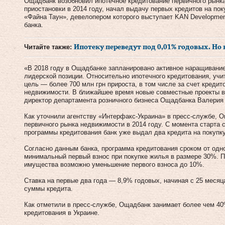
Ощадбанк возобновил ипотечное кредитование первичного рынка
приостановки в 2014 году, начал выдачу первых кредитов на по
«Файна Таун», девелопером которого выступает KAN Developmen
банка.
Читайте также:
Ипотеку переведут под 0,01% годовых. Но 
«В 2018 году в Ощадбанке запланировано активное наращивание
лидерской позиции. Относительно ипотечного кредитования, уч
цель — более 700 млн грн прироста, в том числе за счет кредит
недвижимости. В ближайшее время новые совместные проекты в
директор департамента розничного бизнеса Ощадбанка Валерия
Как уточнили агентству «Интерфакс-Украина» в пресс-службе, 
первичного рынка недвижимости в 2014 году. С момента старта
программы кредитования банк уже выдал два кредита на покупк
Согласно данным банка, программа кредитования сроком от одн
минимальный первый взнос при покупке жилья в размере 30%. П
имущества возможно уменьшение первого взноса до 10%.
Ставка на первые два года — 8,9% годовых, начиная с 25 меся
суммы кредита.
Как отметили в пресс-службе, Ощадбанк занимает более чем 4
кредитования в Украине.