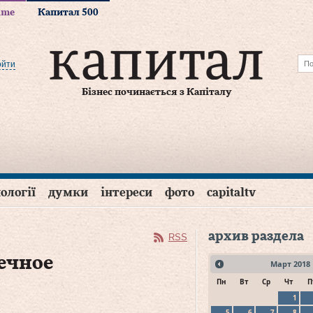
time
Капитал 500
ойти
Бізнес починається з Капіталу
ології
думки
інтереси
фото
capitaltv
архив раздела
RSS
ечное
Март
2018
Пн
Вт
Ср
Чт
П
1
5
6
7
8