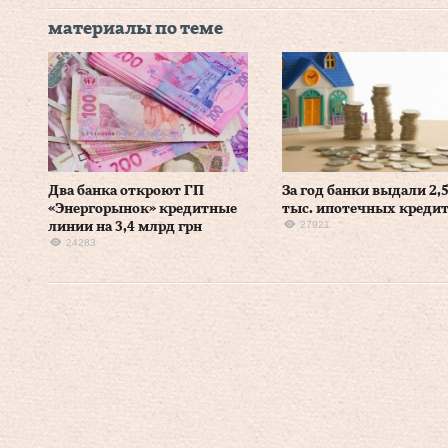
материалы по теме
Два банка откроют ГП
За год банки выдали 2,
«Энергорынок» кредитные
тыс. ипотечных креди
27921
линии на 3,4 млрд грн
24283